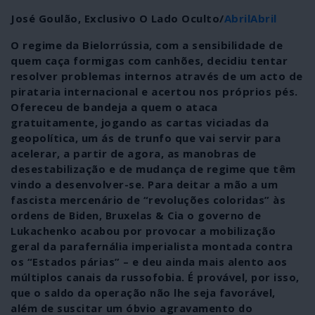
José Goulão, Exclusivo O Lado Oculto/
AbrilAbril
O regime da Bielorrússia, com a sensibilidade de
quem caça formigas com canhões, decidiu tentar
resolver problemas internos através de um acto de
pirataria internacional e acertou nos próprios pés.
Ofereceu de bandeja a quem o ataca
gratuitamente, jogando as cartas viciadas da
geopolítica, um ás de trunfo que vai servir para
acelerar, a partir de agora, as manobras de
desestabilização e de mudança de regime que têm
vindo a desenvolver-se.
Para deitar a mão a um
fascista mercenário de “revoluções coloridas” às
ordens de Biden, Bruxelas & Cia o governo de
Lukachenko acabou por provocar a mobilização
geral da parafernália imperialista montada contra
os “Estados párias” – e deu ainda mais alento aos
múltiplos canais da russofobia. É provável, por isso,
que o saldo da operação não lhe seja favorável,
além de suscitar um óbvio agravamento do