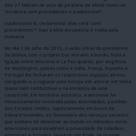
dos 27 falaram do acto de pirataria de Minsk como um
“incidente sem precedentes e inadmissível”.
Inadmissível é, certamente: Mas será “sem
precedentes”? Aqui a elite europeísta é traída pela
memória.
No dia 3 de Julho de 2013, o avião oficial do presidente
da Bolívia, com o próprio Evo Morales a bordo, fazia a
ligação entre Moscovo e La Paz quando, por exigência
de Washington, países como a Itália, França, Espanha e
Portugal lhe fecharam os respectivos espaços aéreos
obrigando-o a vaguear pela Europa até aterrar em Viena
quase sem combustível e na iminência de uma
catástrofe. Em território austríaco, a aeronave foi
minuciosamente revistada pelas autoridades, a pedido
dos Estados Unidos, supostamente em busca de
Edward Snowden, ex-funcionário dos serviços secretos
que acabara de denunciar ao mundo os métodos norte-
americanos para invadirem a privacidade de cidadãos,
empresas e Estados. Segundo Jen Psaki, na ocasião