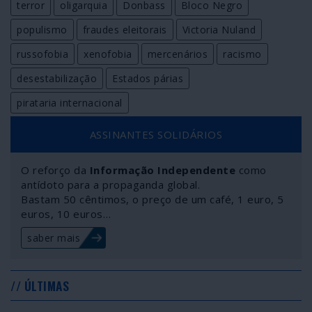
terror
oligarquia
Donbass
Bloco Negro
populismo
fraudes eleitorais
Victoria Nuland
russofobia
xenofobia
mercenários
racismo
desestabilização
Estados párias
pirataria internacional
ASSINANTES SOLIDÁRIOS
O reforço da
Informação Independente
como
antídoto para a propaganda global.
Bastam 50 cêntimos, o preço de um café, 1 euro, 5
euros, 10 euros…
saber mais
// ÚLTIMAS