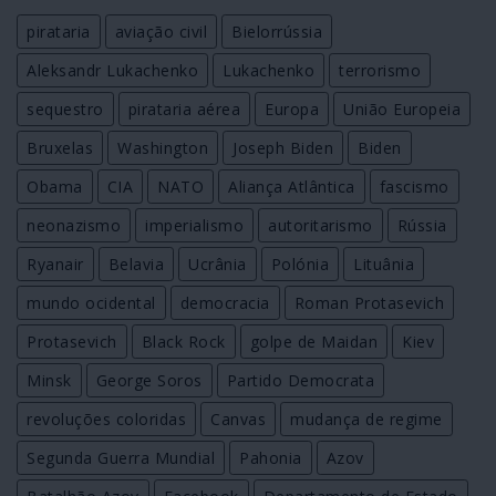
pirataria
aviação civil
Bielorrússia
Aleksandr Lukachenko
Lukachenko
terrorismo
sequestro
pirataria aérea
Europa
União Europeia
Bruxelas
Washington
Joseph Biden
Biden
Obama
CIA
NATO
Aliança Atlântica
fascismo
neonazismo
imperialismo
autoritarismo
Rússia
Ryanair
Belavia
Ucrânia
Polónia
Lituânia
mundo ocidental
democracia
Roman Protasevich
Protasevich
Black Rock
golpe de Maidan
Kiev
Minsk
George Soros
Partido Democrata
revoluções coloridas
Canvas
mudança de regime
Segunda Guerra Mundial
Pahonia
Azov