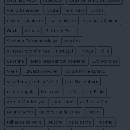
Batalhão Azov
Facebook
Departamento de Estado
Rádio Liberdade
Nexta
Euroradio
USAID
colaboracionismo
nacionalismo
revolução Maidan
Gr´cia
Atenas
Geoffrey Pyatt
Svetlana Tsikhanovskaya
sanções
sanções económicas
Portugal
França
Itália
Espanha
avião presidencial boliviano
Evo Morales
Viena
Edward Snowden
Conselho de Estado
secretário-geral da NATO
Jens Stoltenberg
elite europeia
Moscovo
La Paz
Jen Psaki
Armen Martirosyan
jornalismo
aviões da CIA
Guantánamo
prisões clandestinas
tortura
telhados de vidro
Áustria
banditismo
império