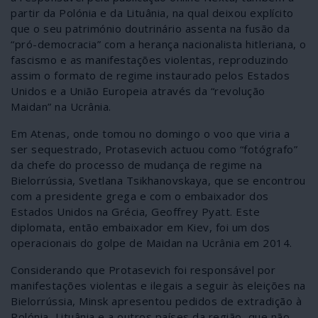
partir da Polónia e da Lituânia, na qual deixou explícito
que o seu património doutrinário assenta na fusão da
“pró-democracia” com a herança nacionalista hitleriana, o
fascismo e as manifestações violentas, reproduzindo
assim o formato de regime instaurado pelos Estados
Unidos e a União Europeia através da “revolução
Maidan” na Ucrânia.
Em Atenas, onde tomou no domingo o voo que viria a
ser sequestrado, Protasevich actuou como “fotógrafo”
da chefe do processo de mudança de regime na
Bielorrússia, Svetlana Tsikhanovskaya, que se encontrou
com a presidente grega e com o embaixador dos
Estados Unidos na Grécia, Geoffrey Pyatt. Este
diplomata, então embaixador em Kiev, foi um dos
operacionais do golpe de Maidan na Ucrânia em 2014.
Considerando que Protasevich foi responsável por
manifestações violentas e ilegais a seguir às eleições na
Bielorrússia, Minsk apresentou pedidos de extradição à
Polónia, Lituânia e a outros países da região, que não