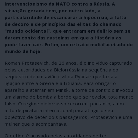
intervencionismo da NATO contra a Rússia. A
situação gerada tem, por outro lado, a
particularidade de escancarar a hipocrisia, a falta
de decoro e de princípios das elites do chamado
“mundo ocidental”, que entraram em delírio sem se
darem conta das rasteiras em que a História as
pode fazer cair. Enfim, um retrato multifacetado do
mundo de hoje.
Roman Protasevich, de 26 anos, é o indivíduo capturado
pelas autoridades da Bielorrússia na sequência do
sequestro de um avião civil da Ryanair que fazia a
ligação entre a Grécia e a Lituânia. Para obrigar o
aparelho a aterrar em Minsk, a torre de controlo invocou
um alarme de bomba a bordo que se revelou totalmente
falso. O regime bielorrusso recorreu, portanto, a um
acto de pirataria internacional para atingir o seu
objectivo de deter dois passageiros, Protasevich e uma
mulher que o acompanhava.
O detido é acusado pelas autoridades de ter