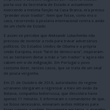
porta-voz da Secretaria de Estado e actualmente
exercendo a mesma função na Casa Branca, era preciso
“prender esse traidor”. Nem que fosse, como era o
caso, recorrendo à pirataria internacional contra o avião
de um chefe de Estado.
E assim se percebe que Aleksandr Lukachenko não
precisou de inventar a roda para travar adversários
políticos. Os Estados Unidos de Obama e a própria
União Europeia, esse “farol de democracia”, inspiraram-
no ao tentarem deitar a mão a “um traidor” e agora não
cabem em si de indignação. Em Portugal o povo
costuma dizer, nestes casos, que se trata de um sinal
de pouca vergonha.
Em 21 de Outubro de 2016, autoridades do regime
ucraniano obrigaram a regressar a Kiev um avião da
Belavia, companhia bielorrussa, que descolara havia
apenas 11 minutos. E informaram o comandante de que,
se fosse necessário, enviariam aviões militares para
fazer cumprir a ordem. Novamente em terra, o aparelho