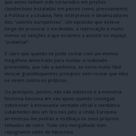
que antes tinham sido torturados em prisões
clandestinas instaladas em países como, precisamente,
a Polónia e a Lituânia, fiéis intérpretes e dinamizadores
dos “valores europeístas”. Um episódio que esteve
longe de provocar o escândalo, a reprovação e muito
menos as sanções a que estamos a assistir no espaço
“ocidental”.
É claro que quando se pode contar com um imenso
megafone amestrado para moldar a realidade
pretendida, que não a autêntica, se torna muito fácil
invocar grandiloquentes princípios sem recear que eles
se virem contra os próprios.
Os princípios, porém, não são elásticos e a memória
histórica funciona em seu apoio quando consegue
sobreviver à intoxicante verdade oficial e mediática.
Lukachenko deu um tiro nos pés; a União Europeia
arremessa-lhe pedras e estilhaça os seus próprios
telhados de vidro. Tudo isto mergulhado num
repugnante caldo de hipocrisia.