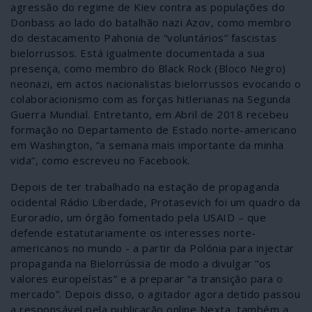
agressão do regime de Kiev contra as populações do
Donbass ao lado do batalhão nazi Azov, como membro
do destacamento Pahonia de “voluntários” fascistas
bielorrussos. Está igualmente documentada a sua
presença, como membro do Black Rock (Bloco Negro)
neonazi, em actos nacionalistas bielorrussos evocando o
colaboracionismo com as forças hitlerianas na Segunda
Guerra Mundial. Entretanto, em Abril de 2018 recebeu
formação no Departamento de Estado norte-americano
em Washington, “a semana mais importante da minha
vida”, como escreveu no Facebook.
Depois de ter trabalhado na estação de propaganda
ocidental Rádio Liberdade, Protasevich foi um quadro da
Euroradio, um órgão fomentado pela USAID – que
defende estatutariamente os interesses norte-
americanos no mundo - a partir da Polónia para injectar
propaganda na Bielorrússia de modo a divulgar “os
valores europeístas” e a preparar “a transição para o
mercado”. Depois disso, o agitador agora detido passou
a responsável pela publicação online Nexta, também a