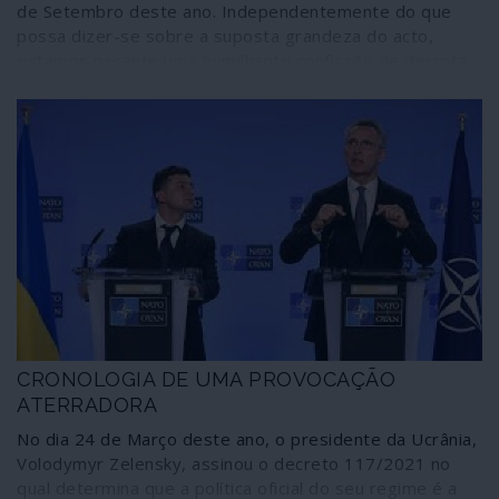
de Setembro deste ano. Independentemente do que
possa dizer-se sobre a suposta grandeza do acto,
estamos perante uma humilhante confissão de derrota
numa guerra que, ao cabo de 20 anos, deixou a
martirizada nação numa situação tão ou mais grave do
que aquela em que se encontrava quando a invasão
imperial se iniciou. Além disso, e para que conste desde
já, a retirada de efectivos convencionais não significa o
abandono do teatro de operações por agressores ao
serviço dos mesmos interesses expansionistas que
promoveram a invasão.
CRONOLOGIA DE UMA PROVOCAÇÃO
ATERRADORA
No dia 24 de Março deste ano, o presidente da Ucrânia,
Volodymyr Zelensky, assinou o decreto 117/2021 no
qual determina que a política oficial do seu regime é a