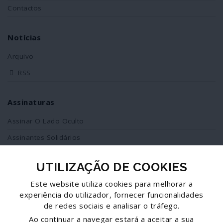
Contactos
Notícias
Arquivo
RSS
Assinaturas
Assinar O Lado Oculto
Assinantes Solidários
UTILIZAÇÃO DE COOKIES
Redes Sociais
Este website utiliza cookies para melhorar a
Siga-nos no facebook
experiência do utilizador, fornecer funcionalidades
de redes sociais e analisar o tráfego.
Partilhe esta página
Ao continuar a navegar estará a aceitar a sua