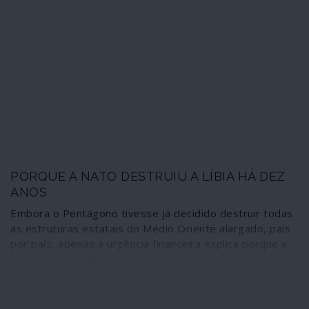
nada mais”, pelo que a intervenção estrangeira “era um
risco de consequências incalculáveis no Mediterrâneo e
na Europa”. O apelo do dirigente líbio não surtiu efeito:
afinal, para as forças atlantistas a operação não era “um
risco” mas sim uma estratégia deliberada – para todos
os efeitos, uma estratégia terrorista.
PORQUE A NATO DESTRUIU A LÍBIA HÁ DEZ
ANOS
Embora o Pentágono tivesse já decidido destruir todas
as estruturas estatais do Médio Oriente alargado, país
por país, apenas a urgência financeira explica porque a
vez da Líbia tenha chegado em 2011, numa altura em
que o país era aliado de Washington. O velho
colonialismo imperial recorreu mais uma vez ao poder
militar com o objectivo de travar os esforços africanos