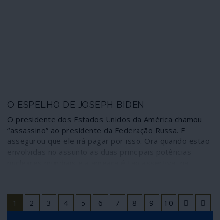
para cortar amarras e dependências, principalmente
através da criação de um mercado único e de uma
moeda única que pusesse fim ao reinado regional do
dólar e do franco CFA. O poder financeiro líbio iria
sustentar essas transformações; por isso a Líbia pagou
(e está a pagar) o preço às mãos do terrorismo colonial
da NATO.
O ESPELHO DE JOSEPH BIDEN
O presidente dos Estados Unidos da América chamou
“assassino” ao presidente da Federação Russa. E
assegurou que ele irá pagar por isso. Ora quando estão
envolvidas no assunto as duas principais potências
nucleares mundiais e a ameaça é tão assertiva, na
sequência do insulto, percebe-se que uma tão peculiar
espécie de diplomacia não tem a ver com azedumes
pessoais, jogando antes com a vida de todos nós.
1
2
3
4
5
6
7
8
9
10