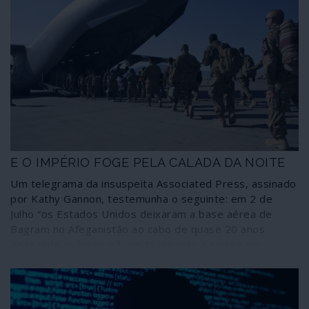
E O IMPÉRIO FOGE PELA CALADA DA NOITE
Um telegrama da insuspeita Associated Press, assinado
por Kathy Gannon, testemunha o seguinte: em 2 de
Julho “os Estados Unidos deixaram a base aérea de
Bagram no Afeganistão ao cabo de quase 20 anos
apagando as luzes e fugindo durante a noite sem
notificarem o novo comandante afegão da base, que
deu pela partida dos norte-americanos mais de duas
horas depois, segundo fontes afegãs”.