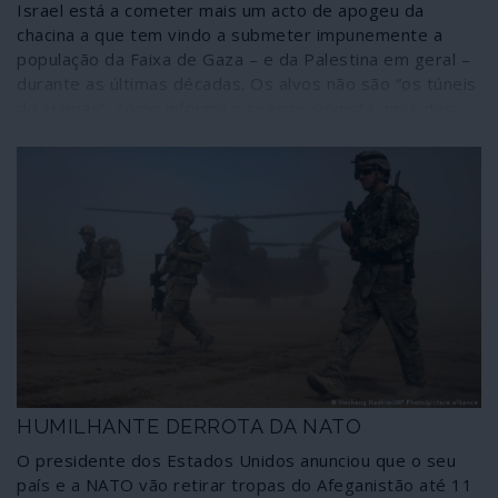
gerada tem, por outro lado, a particularidade de
Israel está a cometer mais um acto de apogeu da
escancarar a hipocrisia, a falta de decoro e de princípios
chacina a que tem vindo a submeter impunemente a
das elites do chamado “mundo ocidental”, que entraram
população da Faixa de Gaza – e da Palestina em geral –
em delírio sem se darem conta das rasteiras em que a
durante as últimas décadas. Os alvos não são “os túneis
História as pode fazer cair. Enfim, um retrato
do Hamas”, como informa o regime sionista, mas dois
multifacetado do mundo de hoje.
milhões de pessoas que vivem enclausuradas num
imenso campo de concentração do qual não podem
escapar. Não se trata de um “confronto”: é uma
barbárie. Algumas notas sobre o que está a passar-se.
HUMILHANTE DERROTA DA NATO
O presidente dos Estados Unidos anunciou que o seu
país e a NATO vão retirar tropas do Afeganistão até 11