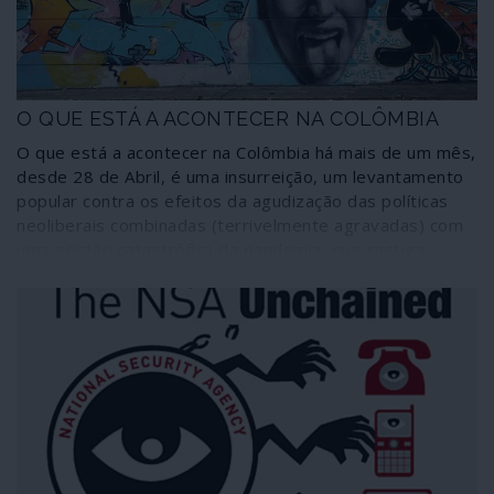
O QUE ESTÁ A ACONTECER NA COLÔMBIA
O que está a acontecer na Colômbia há mais de um mês,
desde 28 de Abril, é uma insurreição, um levantamento
popular contra os efeitos da agudização das políticas
neoliberais combinadas (terrivelmente agravadas) com
uma gestão catastrófica da pandemia, que castiga
sobretudo as camadas mais desfavorecidas. O que está
a acontecer na Colômbia é uma resposta brutal do
narco-Estado fascista contra a generalidade da
população através de um aparelho repressivo montado
ao longo de seis décadas e que tem nas forças armadas
o principal suporte, articulando as polícias de segurança,
as unidades móveis de assalto e a entranhada teia de
grupos paramilitares ou esquadrões da morte.