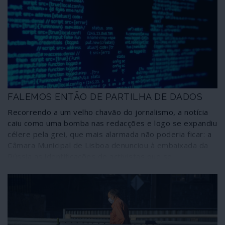
FALEMOS ENTÃO DE PARTILHA DE DADOS
Recorrendo a um velho chavão do jornalismo, a notícia
caiu como uma bomba nas redacções e logo se expandiu
célere pela grei, que mais alarmada não poderia ficar: a
Câmara Municipal de Lisboa denunciou à embaixada da
Rússia as identificações de activistas que se
manifestaram em Lisboa por um abnegado prosélito da
resistência anti-Putin. Como deve ser nestas ocasiões
de extrema gravidade para a nação, o chefe de Estado
tomou as dores da comunidade e em palavras enfáticas
manifestou a sua revolta – que é a revolta de todos –
com o comportamento municipal. Pena é que o mesmo