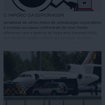
O IMPÉRIO DA ESPIONAGEM
Jornalistas de vários meios de comunicação corporativos
e estatais europeus confirmaram de nove fontes
diferentes que a Agência de Segurança Nacional (NSA)
dos Estados Unidos recorre aos serviços secretos
militares da Dinamarca para espiar dirigentes e altos
funcionários de países da União Europeia,
designadamente França, Alemanha, Suécia, Noruega,
Holanda e do próprio governo dinamarquês. O assunto
não é novo, obviamente, embora seja tratado como tal.
O que fica por apurar é a extensão, profundidade e
alcance deste mecanismo agora comprovado e
denunciado: a investigação incidiu sobre um documento
resultante de uma simples situação numa gigantesca e
ao mesmo tempo capilar malha de devassa.