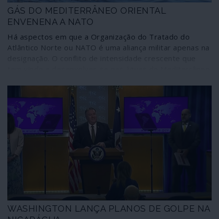
GÁS DO MEDITERRÂNEO ORIENTAL
ENVENENA A NATO
Há aspectos em que a Organização do Tratado do
Atlântico Norte ou NATO é uma aliança militar apenas na
designação. O conflito de intensidade crescente que
tem vindo a desenvolver-se nas águas do Mediterrâneo
Oriental devido aos recursos energéticos entretanto
descobertos e à indeterminação de várias Zonas
Económicas Exclusivas (ZEE) revela que a união militar
entre diferentes países ocidentais pode vacilar perante
circunstâncias deste tipo.
WASHINGTON LANÇA PLANOS DE GOLPE NA