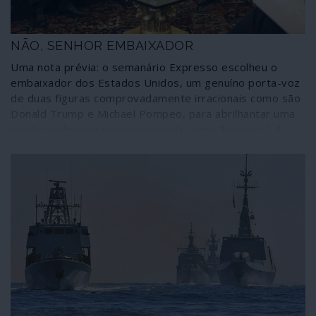
tenciona abandonar os seus aliados e os seus
interesses no Médio Oriente.
NÃO, SENHOR EMBAIXADOR
Uma nota prévia: o semanário Expresso escolheu o
embaixador dos Estados Unidos, um genuíno porta-voz
de duas figuras comprovadamente irracionais como são
Donald Trump e Michael Pompeo, para abrilhantar uma
edição virilmente propagandeada como “histórica”. A
comunicação corporativa que se autointitula “de
referência” explicada assim por um dos seus expoentes
à escala doméstica lusitana.