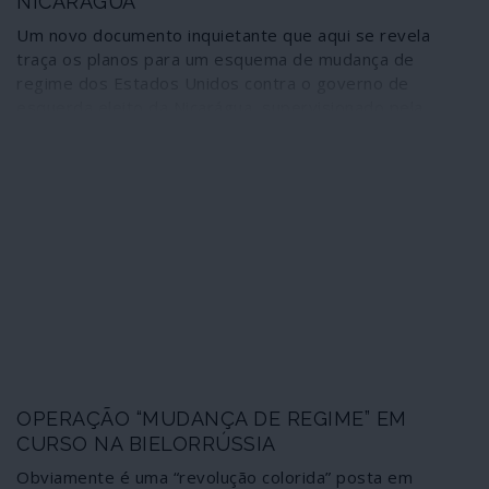
NICARÁGUA
Um novo documento inquietante que aqui se revela
traça os planos para um esquema de mudança de
regime dos Estados Unidos contra o governo de
esquerda eleito da Nicarágua, supervisionado pela
USAID, a fim de implantar uma "economia de mercado",
impor a repressão e expulsão dos sandinistas e
instaurar a selva neoliberal. Os projectos escondem-se
sob os habituais sofismas da “ajuda humanitária” e da
“transição para a democracia”. Segundo os cenários
elaborados, até uma “grande crise sanitária” pode
ajudar ao golpe.
OPERAÇÃO “MUDANÇA DE REGIME” EM
CURSO NA BIELORRÚSSIA
Obviamente é uma “revolução colorida” posta em