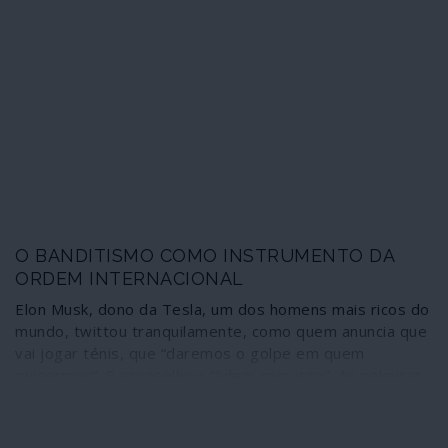
todas as operações terrestres na Alemanha, Bélgica,
Dinamarca, Estónia, Noruega, Holanda, Portugal, Reino
Unido, Suécia e República Checa, sob comando da
França. A parte norte-americana conserva, bem
entendido, o controlo das operações, designadamente
por via aérea. Velhos e novos aparelhos coloniais em
marcha, travestidos de “missões de paz”, actuam além-
fronteiras para servirem interesses estratégicos e
económicos. O exemplo de Itália.
O BANDITISMO COMO INSTRUMENTO DA
ORDEM INTERNACIONAL
Elon Musk, dono da Tesla, um dos homens mais ricos do
mundo, twittou tranquilamente, como quem anuncia que
vai jogar ténis, que “daremos o golpe em quem
quisermos”. E aconselhou: “lidem com isso”. As palavras
foram escritas num contexto relacionado com o golpe
fascista na Bolívia, que permitiu a Musk desbloquear o
livre acesso às maiores reservas de lítio do mundo,