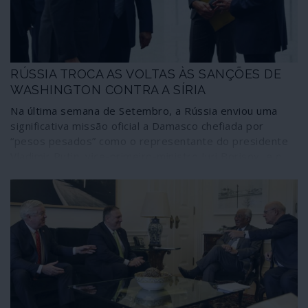
RÚSSIA TROCA AS VOLTAS ÀS SANÇÕES DE
WASHINGTON CONTRA A SÍRIA
Na última semana de Setembro, a Rússia enviou uma
significativa missão oficial a Damasco chefiada por
“pesos pesados” como o representante do presidente
Vladimir Putin, vice-primeiro-ministro Iuri Borisov, e o
ministro dos Negócios Estrangeiros, Sergey Lavrov, à
frente de uma delegação económico-militar para
preparar quarenta acordos com o governo sírio em
todos os domínios importantes e que irão quebrar as
sanções montadas pelos Estados Unidos e a União
Europeia contra o país. Este passo é tanto mais
importante porque surge como uma resposta ao
agravamento das penalizações norte-americanas
contidas na chamada “Lei César” e envia para
Washington uma mensagem clara de que Moscovo não