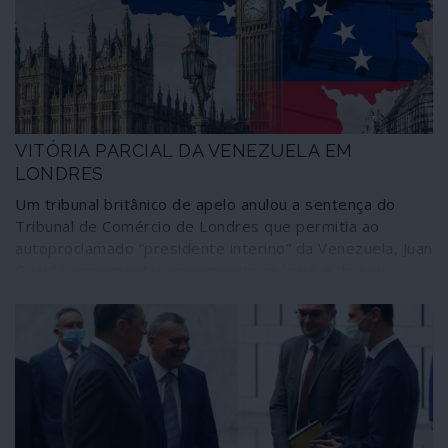
nestas histórias para entreter telejornais e alimentar a
guerra contra a Rússia. Histórias mal contadas, que não
têm factualmente pés nem cabeça, mas que são levadas
a sério e podem gerar convulsões de consequências
imprevisíveis. Assim funciona a propaganda que tomou
as rédeas da informação.
VITÓRIA PARCIAL DA VENEZUELA EM
LONDRES
Um tribunal britânico de apelo anulou a sentença do
Tribunal de Comércio de Londres que permitia ao
autoproclamado “presidente interino” da Venezuela, Juan
Guaidó, movimentar em proveito próprio e do seu
sistema de usurpação as 31 toneladas de ouro
venezuelano à guarda do Banco de Inglaterra, no valor
de 1800 milhões de dólares. A decisão foi tomada dando
razão ao recurso apresentado pelo Banco Central da
Venezuela contra a sentença.