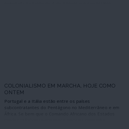
registada na tarde de 4 de Agosto e o seu trágico
balanço parcial de 150 mortos, mais de cinco mil feridos
e de 300 mil desalojados. O que parece mais difícil de
explicar é o estranho cogumelo observado sobre o local
na sequência das explosões, em vez das esperadas
nuvens de fumo em dispersão, seguido por uma vaga
gigantesca no mar e um abalo sísmico de 3,5 na escala
de Richter - eventual causador de grandes estragos em
redor, juntamente com o sopro do rebentamento. O que
terá acontecido, de facto, em Beirute?
COLONIALISMO EM MARCHA, HOJE COMO
ONTEM
Portugal e a Itália estão entre os países
subcontratantes do Pentágono no Mediterrâneo e em
África. Se bem que o Comando Africano dos Estados
Unidos (AfriCom) permaneça ainda na Alemanha,
Washington delegou uma parte das missões marítimas e