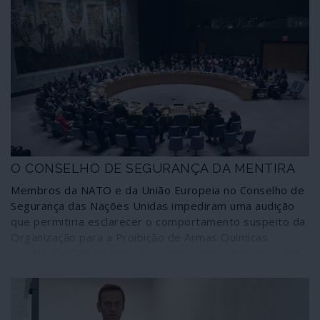
O CONSELHO DE SEGURANÇA DA MENTIRA
Membros da NATO e da União Europeia no Conselho de
Segurança das Nações Unidas impediram uma audição
que permitiria esclarecer o comportamento suspeito da
Organização para a Proibição de Armas Químicas
(OPAQ, OPCW) no caso do suposto ataque químico em
Duma (Síria), em 7 de Abril de 2018, que tudo leva a crer
tenha sido encenado. O comportamento dos Estados
Unidos e aliados reforça vigorosamente esta
possibilidade de fraude.