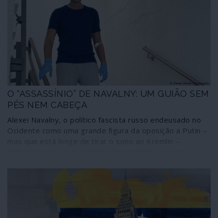
O “ASSASSÍNIO” DE NAVALNY: UM GUIÃO SEM
PÉS NEM CABEÇA
Alexei Navalny, o político fascista russo endeusado no
Ocidente como uma grande figura da oposição a Putin –
mas que está longe de tirar o sono ao Kremlin –
sobreviveu miraculosamente ao mortífero veneno
Novichok. Saiu-se tão bem como há dois anos o agente
duplo Skripal, aparentemente são como um pero depois
de ter sido dado como praticamente morto. Das três
uma: ou Navalny e Skripal são super-homens, ou o
Novichok perdeu potencialidades em termos de
letalidade ou simplesmente nunca houve Novichok