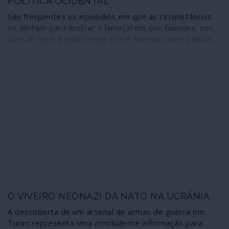
POLÍTICA OCIDENTAL
São frequentes os episódios em que as circunstâncias
se alinham para ilustrar o lamaçal em que funciona, nos
dias de hoje, a política que nos é servida como padrão
da democracia. Porém, talvez nenhum seja tão completo
e revelador do que o suscitado pelo recente telefonema
do presidente dos Estados Unidos ao presidente da
Ucrânia pedindo-lhe para investigar as actividades
ucranianas do anterior vice-presidente dos Estados
Unidos.
O VIVEIRO NEONAZI DA NATO NA UCRÂNIA
A descoberta de um arsenal de armas de guerra em
Turim representa uma concludente informação para