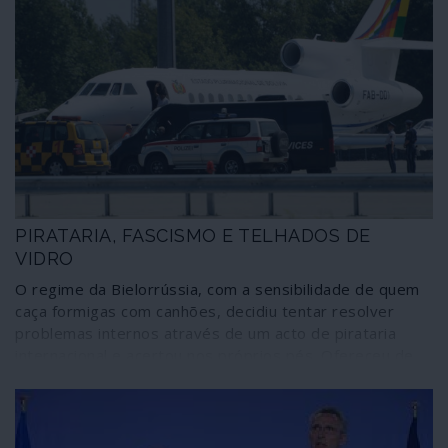
PIRATARIA, FASCISMO E TELHADOS DE
VIDRO
O regime da Bielorrússia, com a sensibilidade de quem
caça formigas com canhões, decidiu tentar resolver
problemas internos através de um acto de pirataria
internacional e acertou nos próprios pés. Ofereceu de
bandeja a quem o ataca gratuitamente, jogando as
cartas viciadas da geopolítica, um ás de trunfo que vai
servir para acelerar, a partir de agora, as manobras de
desestabilização e de mudança de regime que têm