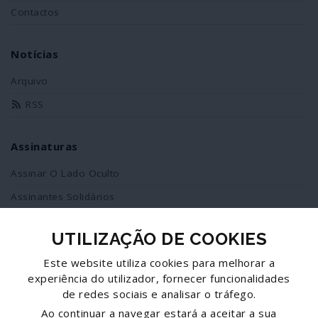
Contactos
Notícias
Arquivo
RSS
Assinaturas
Assinar O Lado Oculto
Assinantes Solidários
UTILIZAÇÃO DE COOKIES
Redes Sociais
Este website utiliza cookies para melhorar a
Siga-nos no facebook
experiência do utilizador, fornecer funcionalidades
de redes sociais e analisar o tráfego.
Partilhe esta página
Ao continuar a navegar estará a aceitar a sua