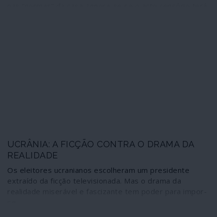
nas “normas” da casa. Ignora-se se o acto censório terá
sido provocado por queixas de frequentadores ou como
resultado da actividade de “fact-check que a publicação
portuguesa de extrema direita Observador exerce em
cooperação com o Facebook, instituindo-se assim como
comissão de censura e polícia do jornalismo. Reproduz-
se o texto na sua versão original, apesar de já ter
quatro anos, lembrando que o oligarca Kolomoisky, nele
citado, é o patrono do presidente ucraniano
recentemente eleito, Vladimir Zelenskiy.
UCRÂNIA: A FICÇÃO CONTRA O DRAMA DA
REALIDADE
Os eleitores ucranianos escolheram um presidente
extraído da ficção televisionada. Mas o drama da
realidade miserável e fascizante tem poder para impor-
se.