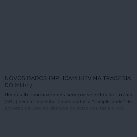
NOVOS DADOS IMPLICAM KIEV NA TRAGÉDIA
DO MH-17
Um ex-alto funcionário dos serviços secretos da Ucrânia
(SBU) vem acrescentar novos dados à "cumplicidade" do
governo de Kiev no derrube do avião que fazia o voo
MH-17, em 2014