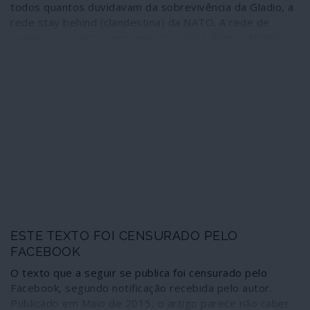
todos quantos duvidavam da sobrevivência da Gladio, a
rede stay behind (clandestina) da NATO. A rede de
neonazis que actua em conjunto com a Aliança Atlântica
contra a Rússia está operacional na Ucrânia.
ESTE TEXTO FOI CENSURADO PELO
FACEBOOK
O texto que a seguir se publica foi censurado pelo
Facebook, segundo notificação recebida pelo autor.
Publicado em Maio de 2015, o artigo parece não caber