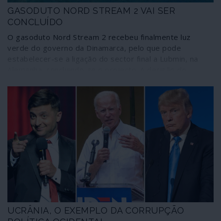
GASODUTO NORD STREAM 2 VAI SER
CONCLUÍDO
O gasoduto Nord Stream 2 recebeu finalmente luz
verde do governo da Dinamarca, pelo que pode
estabelecer-se a ligação do sector final a Lubmin, na
Alemanha, concluindo-se o projecto. A decisão do
governo dinamarquês foi tomada com pouca vontade,
devido às pressões norte-americanas em contrário e
apesar de a obra passar por águas onde não suscita
quaisquer preocupações ambientais. Ligando a Rússia à
Alemanha, o projecto transporta gás natural para a
Europa a preços muito mais acessíveis do que todas as
opções disponíveis até ao momento, designadamente a
importação de gás natural liquefeito (GNL) norte-
americano, a mais dispendiosa - mas que é exigida por
Washington através da ameaça de sanções.
UCRÂNIA, O EXEMPLO DA CORRUPÇÃO