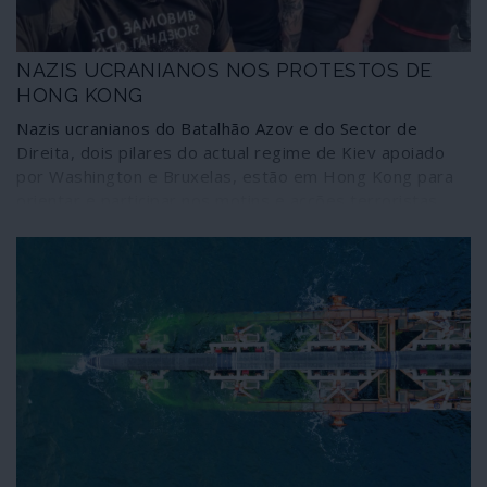
de Sochi de 2018, são irredutíveis.
NAZIS UCRANIANOS NOS PROTESTOS DE
HONG KONG
Nazis ucranianos do Batalhão Azov e do Sector de
Direita, dois pilares do actual regime de Kiev apoiado
por Washington e Bruxelas, estão em Hong Kong para
orientar e participar nos motins e acções terroristas
que no Ocidente são conhecidos como “movimento pró-
democracia”. Um dos centros de organização dessa
colaboração é uma Liga Liberal Democrática em Kiev
financiada pela União Europeia