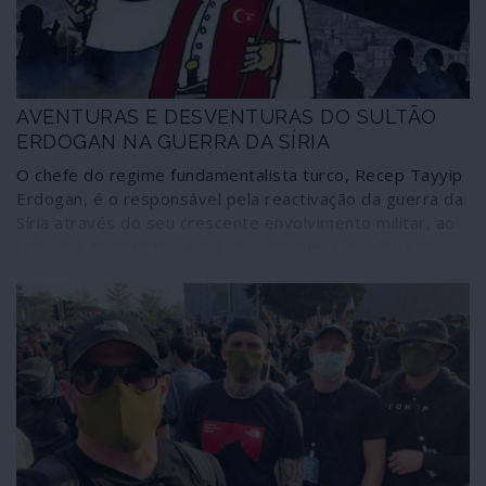
AVENTURAS E DESVENTURAS DO SULTÃO
ERDOGAN NA GUERRA DA SÍRIA
O chefe do regime fundamentalista turco, Recep Tayyip
Erdogan, é o responsável pela reactivação da guerra da
Síria através do seu crescente envolvimento militar, ao
lado dos terroristas, para impedir que a província de
Idleb seja libertada pelas tropas de Damasco. Ao fazê-
lo, o sultão neo-otomano cumpre orientações
geoestratégicas de Washington, contra movimentos
russos e chineses em direcção ao Mediterrâneo
Oriental, mas caiu no que pode ser uma armadilha: sob o
poder aéreo russo, as tropas ocupantes turcas estão
cercadas pelo Exército Sírio por todos os lados menos
por um: o que permite o regresso ao seu país. As “linhas
vermelhas” de Damasco e, sobretudo, de Moscovo
quanto ao que Ancara tem a fazer, no âmbito do acordo