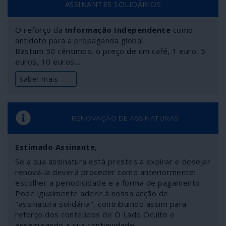
ASSINANTES SOLIDÁRIOS
que um Estado fascista nascesse da "democracia" do
golpe. A Ucrânia é o exemplo pleno das estranhas
O reforço da
Informação Independente
como
circunvoluções "democráticas" que asseguram o "nosso
antídoto para a propaganda global.
civilizado modo de vida".
Bastam 50 cêntimos, o preço de um café, 1 euro, 5
euros, 10 euros…
saber mais
RENOVAÇÃO DE ASSINATURAS
Estimado Assinante
,
Se a sua assinatura está prestes a expirar e desejar
renová-la deverá proceder como anteriormente:
escolher a periodicidade e a forma de pagamento.
Pode igualmente aderir à nossa acção de
"assinatura solidária", contribuindo assim para
reforço dos conteúdos de O Lado Oculto e
assegurando a sua continuidade.