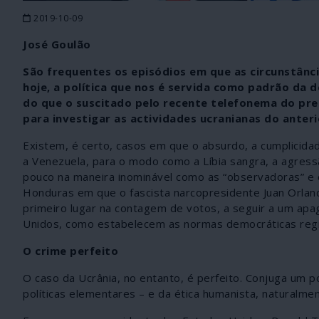
2019-10-09
José Goulão
São frequentes os episódios em que as circunstância
hoje, a política que nos é servida como padrão da 
do que o suscitado pelo recente telefonema do pre
para investigar as actividades ucranianas do anter
Existem, é certo, casos em que o absurdo, a cumplicid
a Venezuela, para o modo como a Líbia sangra, a agress
pouco na maneira inominável como as “observadoras” e o
Honduras em que o fascista narcopresidente Juan Orla
primeiro lugar na contagem de votos, a seguir a um apa
Unidos, como estabelecem as normas democráticas regi
O crime perfeito
O caso da Ucrânia, no entanto, é perfeito. Conjuga um p
políticas elementares – e da ética humanista, naturalmen