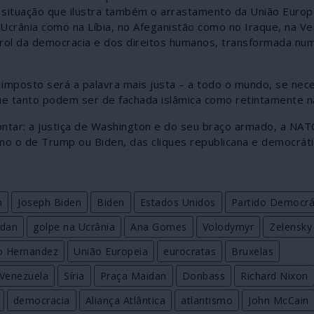
 situação que ilustra também o arrastamento da União Europ
crânia como na Líbia, no Afeganistão como no Iraque, na V
farol da democracia e dos direitos humanos, transformada nu
imposto será a palavra mais justa – a todo o mundo, se nec
ue tanto podem ser de fachada islâmica como retintamente na
ar: a justiça de Washington e do seu braço armado, a NAT
o o de Trump ou Biden, das cliques republicana e democráti
n
Joseph Biden
Biden
Estados Unidos
Partido Democrá
idan
golpe na Ucrânia
Ana Gomes
Volodymyr
Zelensky
o Hernandez
União Europeia
eurocratas
Bruxelas
Venezuela
Síria
Praça Maidan
Donbass
Richard Nixon
democracia
Aliança Atlântica
atlantismo
John McCain