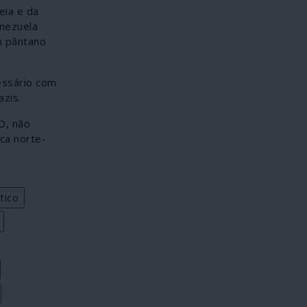
eia e da
enezuela
m pântano
essário com
zis.
O, não
ca norte-
tico