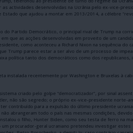
ump, telefonou ao presidente de turno do regime da Ucrâni
r as actividades desenvolvidas na Ucrânia pelo ex-vice-pres
de Estado que ajudou a montar em 2013/2014, a célebre “rev
do Partido Democrático, o principal rival de Trump na corrid
 em que as acções desenvolvidas em proveito de um candid
sidente, como aconteceu a Richard Nixon na sequência do c
que Trump parece estar a ser alvo de um processo de impe
xa política tanto dos democráticos como dos republicanos, i
neta instalada recentemente por Washington e Bruxelas à ca
sistema criado pelo golpe “democratizador”, por sinal assent
ler, não são segredo; o próprio ex-vice-presidente norte-a
er contribuído para a expulsão do último presidente ucrania
e não abrangeram todo o país nas mesmas condições, devido
stalou o filho, Hunter Biden, como seu testa de ferro na ma
 um procurador-geral ucraniano pretendeu investigar estes
ções, Petro Porochenko, a demiti-lo; caso contrário cancela