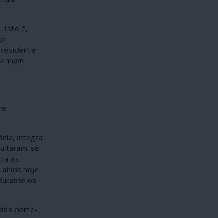
 Isto é,
or
presidente
 tenham
re
nia, integra
pultaram-se
tra as
 ainda hoje
durante os
ado norte-