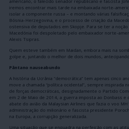
americano, o falecido senador republicano e fascista Jo
iremos encontrar mais tarde na embaixada norte-americ
isolar a componente russa – e montando várias falsific
Bósnia-Herzegovina, e o processo de criação da Maced
ostensiva de deputados em Skopje. Para se ter a noção
Macedónia foi despoletado pelo embaixador norte-ameri
Alexis Tsipras.
Quem esteve também em Maidan, embora mais na sombra,
golpe e, juntando o melhor de dois mundos, antecipando 
Pântano nauseabundo
A história da Ucrânia “democrática” tem apenas cinco a
move a chamada “política ocidental”, sempre inspirada 
de forças democráticas, designadamente o Partido Comu
em 2 de Maio de 2014, a guerra imposta ao Donbass e q
abate do avião da Malaysian Airlines que fazia o voo MH
administração do milionário e fascista presidente Poro
na Europa, a corrupção generalizada.
Uma situação que se enquadra na perfeição com as atitu