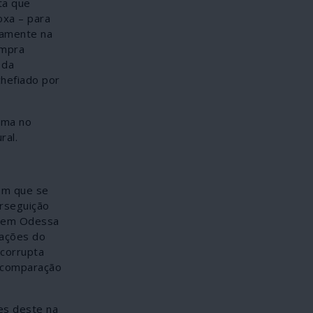
ta que
oxa – para
damente na
ompra
 da
hefiado por
ama no
ral.
 em que se
erseguição
s em Odessa
cações do
 corrupta
m comparação
es deste na