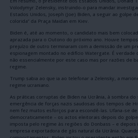
Em resumo, o presidente dos Estados Unidos, Donald Tr
Volodymyr Zelensky, instruindo-o para mandar investiga
Estados Unidos, Joseph (Joe) Biden, a seguir ao golpe 
colorida” da Praça Maidan em Kiev.
Biden é, até ao momento, o candidato mais bem colocado 
aprazada para o Outono do próximo ano. Houve tempos
prejuízo de outro terminaram com a demissão de um pre
espionagem montado no edifício Watergate. É verdade 
não essencialmente por este caso mas por razões de bai
regime.
Trump sabia ao que ia ao telefonar a Zelensky, a mario
regime ucraniano.
As práticas corruptas de Biden na Ucrânia, à sombra do 
emergência de forças nazis saudosas dos tempos de Hit
nem fez muitos esforços para escondê-las. Ufana-se de t
democraticamente – os actos eleitorais depois do golp
imposta pelo regime às regiões do Donbass – e depois in
empresa exportadora de gás natural da Ucrânia. Quando
comportamentos, Biden instou o presidente então em fun