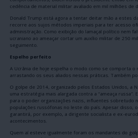
cedência de material militar avaliado em mil milhões de 
Donald Trump está agora a tentar deitar mão a estes da
recorre aos sujos métodos imperiais para ter acesso ofi
administração. Como exibição do lamaçal político nem f
ucraniano ao ameaçar cortar um auxílio militar de 250 m
seguimento.
Espelho perfeito
A Ucrânia de hoje espelha o modo como se comporta o 
arrastando os seus aliados nessas práticas. Também por
O golpe de 2014, organizado pelos Estados Unidos, a NA
uma estratégia mais alargada contra a “ameaça russa”. 
para o poder organizações nazis, influentes sobretudo n
populações russófonas no leste do país. Apesar disso, 
garantirá, por exemplo, a dirigente socialista e ex-eu
acontecimentos.
Quem aí esteve igualmente foram os mandantes do golp