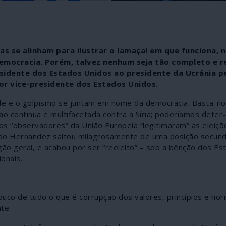
s se alinham para ilustrar o lamaçal em que funciona, n
democracia. Porém, talvez nenhum seja tão completo e r
sidente dos Estados Unidos ao presidente da Ucrânia p
ior vice-presidente dos Estados Unidos.
ade e o golpismo se juntam em nome da democracia. Basta-no
ão continua e multifacetada contra a Síria; poderíamos deter
s “observadores” da União Europeia “legitimaram” as eleiçõ
ndo Hernandez saltou milagrosamente de uma posição secund
gão geral, e acabou por ser “reeleito” – sob a bênção dos Es
onais.
ouco de tudo o que é corrupção dos valores, princípios e no
te.