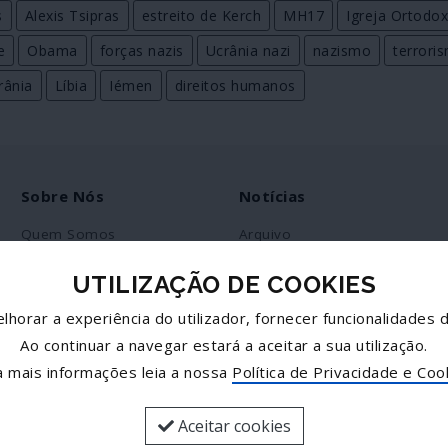
s
Alexis Tsipras
estreito de Kerch
MH17
Igreja Ortodo
e
Obama
forças nazis
Ucrânia nazi
nazismo
terrori
rânia
Líbia
Iémen
direitos humanos
Sobre Nós
Notícias
Quem Somos
Arquivo
Ficha Técnica
RSS
UTILIZAÇÃO DE COOKIES
Estatuto Editorial
lhorar a experiência do utilizador, fornecer funcionalidades d
Política de Privacidade
Ao continuar a navegar estará a aceitar a sua utilização.
Contactos
a mais informações leia a nossa
Política de Privacidade e Coo
Aceitar cookies