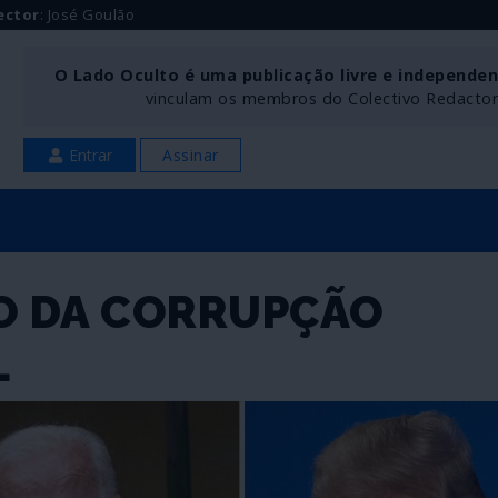
ector
: José Goulão
O Lado Oculto é uma publicação livre e independe
vinculam os membros do Colectivo Redactoria
Entrar
Assinar
LO DA CORRUPÇÃO
L