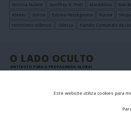
Victoria Nuland
Geoffrey R. Piatt
Macedónia
Balcã
Atenas
Grécia
Bósnia-Herzegovina
Rússia
Skopj
terrorismo islâmico
Odessa
Partido Comuniats da Uc
O LADO OCULTO
ANTÍDOTO PARA A PROPAGANDA GLOBAL
JORNAL DIGITAL DE INFORMAÇÃO INTERNACIONAL
Director: José Goulão
Este website utiliza cookies para me
Par