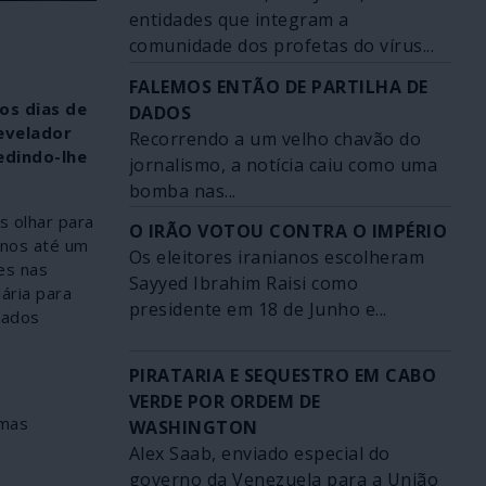
entidades que integram a
comunidade dos profetas do vírus...
FALEMOS ENTÃO DE PARTILHA DE
os dias de
DADOS
evelador
Recorrendo a um velho chavão do
edindo-lhe
jornalismo, a notícia caiu como uma
bomba nas...
s olhar para
O IRÃO VOTOU CONTRA O IMPÉRIO
-nos até um
Os eleitores iranianos escolheram
es nas
Sayyed Ibrahim Raisi como
ária para
presidente em 18 de Junho e...
tados
PIRATARIA E SEQUESTRO EM CABO
VERDE POR ORDEM DE
rmas
WASHINGTON
Alex Saab, enviado especial do
governo da Venezuela para a União