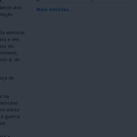
a,
Africana, foi...
idente dos
Mais notícias...
olução
a eleitoral
ato e em
aso de
achment,
sto é, do
beça do
e na
mericano
no eleito
 à guerra
ior
ria a