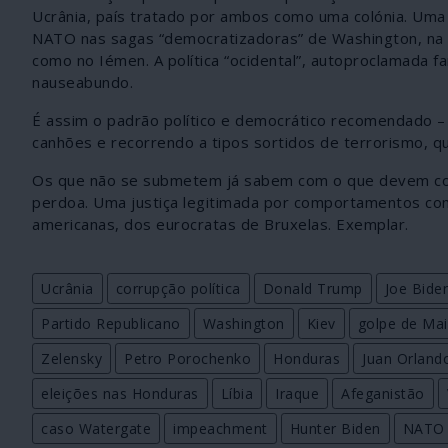
Ucrânia, país tratado por ambos como uma colónia. Uma
NATO nas sagas “democratizadoras” de Washington, na U
como no Iémen. A política “ocidental”, autoproclamada 
nauseabundo.
É assim o padrão político e democrático recomendado – 
canhões e recorrendo a tipos sortidos de terrorismo, q
Os que não se submetem já sabem com o que devem cont
perdoa. Uma justiça legitimada por comportamentos com
americanas, dos eurocratas de Bruxelas. Exemplar.
Ucrânia
corrupção política
Donald Trump
Joe Bide
Partido Republicano
Washington
Kiev
golpe de Ma
Zelensky
Petro Porochenko
Honduras
Juan Orland
eleições nas Honduras
Líbia
Iraque
Afeganistão
caso Watergate
impeachment
Hunter Biden
NATO