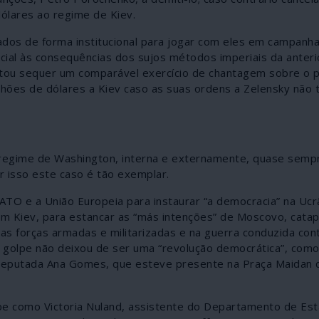
dólares ao regime de Kiev.
dos de forma institucional para jogar com eles em campanha.
cial às consequências dos sujos métodos imperiais da anteri
altou sequer um comparável exercício de chantagem sobre o 
ilhões de dólares a Kiev caso as suas ordens a Zelensky não
regime de Washington, interna e externamente, quase semp
 isso este caso é tão exemplar.
TO e a União Europeia para instaurar “a democracia” na Ucrâ
Em Kiev, para estancar as “más intenções” de Moscovo, cata
as forças armadas e militarizadas e na guerra conduzida con
o golpe não deixou de ser uma “revolução democrática”, como
rodeputada Ana Gomes, que esteve presente na Praça Maidan 
e como Victoria Nuland, assistente do Departamento de Est