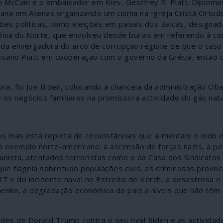
hn McCain e o embaixador em Kiev, Geoffrey R. Piatt. Diploma
ana em Atenas organizando um cisma na Igreja Cristã Ortod
ações políticas, como eleições em países dos Balcãs, designa
ónia do Norte, que envolveu desde burlas em referendo à c
 da envergadura do arco de corrupção registe-se que o caso
cano Piatt em cooperação com o governo da Grécia, então c
 foi Joe Biden, colocando a chancela da administração Ob
os negócios familiares na promissora actividade do gás natu
nos mas está repleta de circunstâncias que alimentam o lodo
no exemplo norte-americano: a ascensão de forças nazis, a p
nista, atentados terroristas como o da Casa dos Sindicato
ue flagela sobretudo populações civis, as criminosas provo
17 e do incidente naval no Estreito de Kerch, a desastrosa e
chenko, a degradação económica do país a níveis que não tê
des de Donald Trump contra o seu rival Biden e as actividad