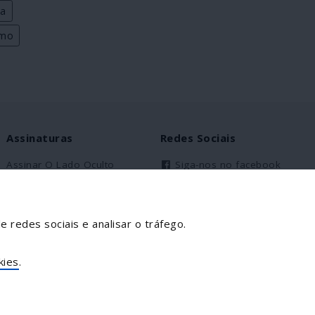
xa
smo
Assinaturas
Redes Sociais
Assinar O Lado Oculto
Siga-nos no facebook
Assinantes Solidários
Partilhe esta página
e redes sociais e analisar o tráfego.
Facebook
Twitter
kies
.
Mais...