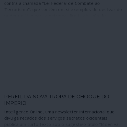
contra a chamada “Lei Federal de Combate ao
Terrorismo”, que contém em si exemplos do deslizar do
poder político para a extrema-direita através de
medidas que tendem a sobrepor a arbitrariedade
policial ao poder judicial. A Suíça é, neste momento e
apesar de isso não ser repercutido na comunicação
social dominante, um exemplo de como o neoliberalismo
em crise busca cada vez mais a sua sobrevivência
através do regime que lhe dá mais garantias: o
extremismo de direita.
PERFIL DA NOVA TROPA DE CHOQUE DO
IMPÉRIO
Intelligence Online, uma newsletter internacional que
divulga recados dos serviços secretos ocidentais,
publica um curto texto sob o sugestivo título “Biden vai