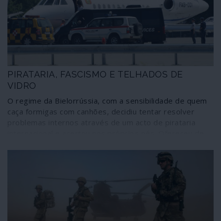
as unidades móveis de assalto e a entranhada teia de
grupos paramilitares ou esquadrões da morte.
PIRATARIA, FASCISMO E TELHADOS DE
VIDRO
O regime da Bielorrússia, com a sensibilidade de quem
caça formigas com canhões, decidiu tentar resolver
problemas internos através de um acto de pirataria
internacional e acertou nos próprios pés. Ofereceu de
bandeja a quem o ataca gratuitamente, jogando as
cartas viciadas da geopolítica, um ás de trunfo que vai
servir para acelerar, a partir de agora, as manobras de
desestabilização e de mudança de regime que têm
vindo a desenvolver-se. Para deitar a mão a um fascista
mercenário de “revoluções coloridas” às ordens de
Biden, Bruxelas & Cia o governo de Lukachenko acabou
por provocar a mobilização geral da parafernália