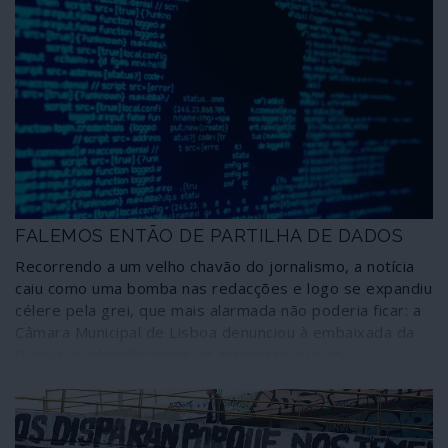
FALEMOS ENTÃO DE PARTILHA DE DADOS
Recorrendo a um velho chavão do jornalismo, a notícia
caiu como uma bomba nas redacções e logo se expandiu
célere pela grei, que mais alarmada não poderia ficar: a
Câmara Municipal de Lisboa denunciou à embaixada da
Rússia as identificações de activistas que se
manifestaram em Lisboa por um abnegado prosélito da
resistência anti-Putin. Como deve ser nestas ocasiões
de extrema gravidade para a nação, o chefe de Estado
tomou as dores da comunidade e em palavras enfáticas