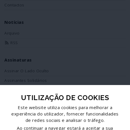
Contactos
Notícias
Arquivo
RSS
Assinaturas
Assinar O Lado Oculto
Assinantes Solidários
UTILIZAÇÃO DE COOKIES
Redes Sociais
Este website utiliza cookies para melhorar a
Siga-nos no facebook
experiência do utilizador, fornecer funcionalidades
de redes sociais e analisar o tráfego.
Partilhe esta página
Ao continuar a navegar estará a aceitar a sua