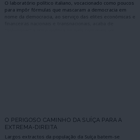
em Washington.
O laboratório político italiano, vocacionado como poucos
para impôr fórmulas que mascaram a democracia em
nome da democracia, ao serviço das elites económicas e
financeiras nacionais e transnacionais, acaba de
“solucionar” a crise política no país com mais um
“governo de tecnocratas”. Desta feita, o duce é Mario
Draghi, ex-presidente do Banco Central Europeu e um
conhecido agente do Goldman Sachs, o banco norte-
americano que, segundo o seu presidente, desempenha
“o papel de Deus na Terra”.
O PERIGOSO CAMINHO DA SUÍÇA PARA A
EXTREMA-DIREITA
Largos extractos da população da Suíça batem-se