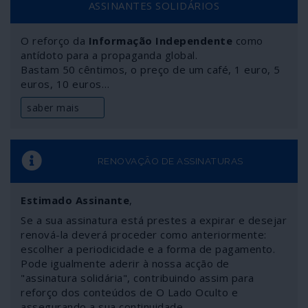
ASSINANTES SOLIDÁRIOS
do mundo em que vivemos. E o mais certo é sermos
confrontados com a inevitabilidade das consequências
sem jamais nos ser dada a possibilidade de conhecer
O reforço da
Informação Independente
como
antídoto para a propaganda global.
como na realidade tudo começou e se desenvolveu,
Bastam 50 cêntimos, o preço de um café, 1 euro, 5
desde a deslavada mentira do “vírus de Wuhan” – que já
euros, 10 euros…
andava por outras partes do mundo antes de ser
identificado na China – até à gigantesca campanha de
saber mais
terror global montada paralelamente à declaração de
pandemia.
RENOVAÇÃO DE ASSINATURAS
Estimado Assinante
,
Se a sua assinatura está prestes a expirar e desejar
renová-la deverá proceder como anteriormente:
escolher a periodicidade e a forma de pagamento.
Pode igualmente aderir à nossa acção de
"assinatura solidária", contribuindo assim para
reforço dos conteúdos de O Lado Oculto e
assegurando a sua continuidade.