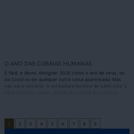
O ANO DAS COBAIAS HUMANAS
É fácil, e óbvio, designar 2020 como o ano do vírus, ou
da Covid ou de qualquer outra coisa aparentada. Mas
não será correcto. A verdadeira história do SARS-CoV-2
está toda por contar, desde as origens às confusas
estatísticas, sejam as relacionadas com as causas de
mortes sejam as resultantes de diagnósticos feitos com
base em testes que não foram criados para fazer
diagnósticos. Terá, portanto, de passar muito tempo
1
2
3
4
5
6
7
8
9
até que se percebam todas as vertentes da pandemia
de Covid-19 e respectivos efeitos sobre a formatação