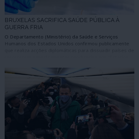
BRUXELAS SACRIFICA SAÚDE PÚBLICA À
GUERRA FRIA
O Departamento (Ministério) da Saúde e Serviços
Humanos dos Estados Unidos confirmou publicamente
que realiza acções diplomáticas para dissuadir países de
recorrerem a medicamentos produzidos por “Estados
mal-intencionados” como a Rússia e a China. Um dos
exemplos citados a propósito foi a intervenção para
“persuadir o Brasil a rejeitar a vacina russa contra a
Covid-19”. Não explicando tudo, um episódio como este
ajuda-nos a entender as histórias mal contadas que
envolvem os processos de vacinação às escalas
nacionais, regionais e global – e que estão a custar vidas
humanas, pelas quais ninguém será, obviamente,
responsabilizado.