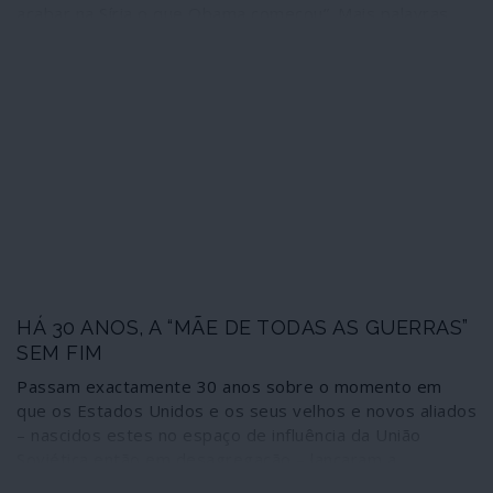
acabar na Síria o que Obama começou”. Mais palavras
são desnecessárias: a frase vale pelas 10 ou 20 mil
palavras de um programa de governo. Ilusões para que
vos quero.
HÁ 30 ANOS, A “MÃE DE TODAS AS GUERRAS”
SEM FIM
Passam exactamente 30 anos sobre o momento em
que os Estados Unidos e os seus velhos e novos aliados
– nascidos estes no espaço de influência da União
Soviética então em desagregação – lançaram a
operação “Tempestade no Deserto” contra o Iraque de