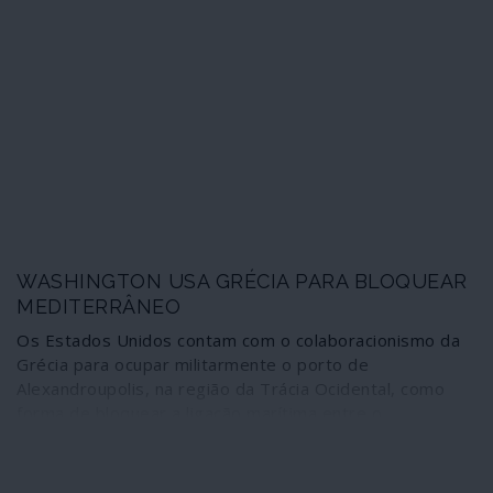
do presidente dos Estados Unidos ao presidente da
Ucrânia pedindo-lhe para investigar as actividades
ucranianas do anterior vice-presidente dos Estados
Unidos.
WASHINGTON USA GRÉCIA PARA BLOQUEAR
MEDITERRÂNEO
Os Estados Unidos contam com o colaboracionismo da
Grécia para ocupar militarmente o porto de
Alexandroupolis, na região da Trácia Ocidental, como
forma de bloquear a ligação marítima entre o
Mediterrâneo e o Mar Negro a países que “têm
interesses diferentes dos nossos”, designadamente a
Rússia e a China. Uma arma na “geopolítica da energia” e