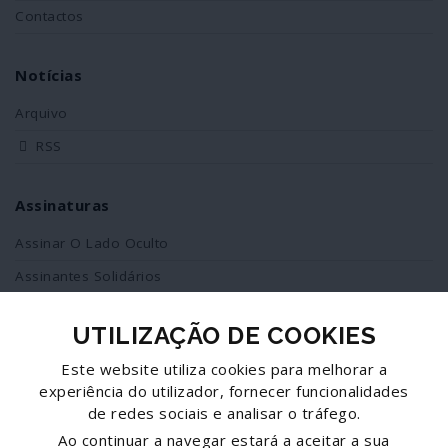
Contactos
Notícias
Arquivo
RSS
Assinaturas
Assinar O Lado Oculto
Assinantes Solidários
UTILIZAÇÃO DE COOKIES
Redes Sociais
Este website utiliza cookies para melhorar a
Siga-nos no facebook
experiência do utilizador, fornecer funcionalidades
de redes sociais e analisar o tráfego.
Partilhe esta página
Ao continuar a navegar estará a aceitar a sua