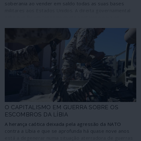
soberania ao vender em saldo todas as suas bases
militares aos Estados Unidos. A direita governamental
acha que foi um “negócio muito vantajoso para os
interesses nacionais”. E as hostes de Alexis Tsipras,
ditas de esquerda, simplesmente abstiveram-se numa
matéria fulcral para a independência do país. Já o
embaixador dos Estados Unidos em Atenas, Geoffrey
Pyatt, um dos arquitectos dos golpes da NATO na
Ucrânia e na Macedónia, acha que se trata de um acordo
essencial para “repelir actores maléficos” como a Rússia
e a China.
O CAPITALISMO EM GUERRA SOBRE OS
ESCOMBROS DA LÍBIA
A herança caótica deixada pela agressão da NATO
contra a Líbia e que se aprofunda há quase nove anos
está a degenerar numa situação aterradora de guerras