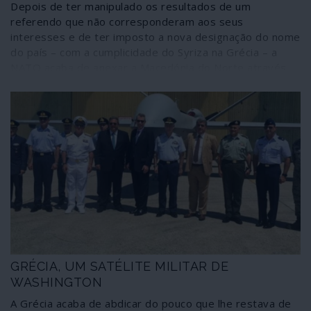
Depois de ter manipulado os resultados de um
referendo que não corresponderam aos seus
interesses e de ter imposto a nova designação do nome
do país – com a cumplicidade do Syriza na Grécia – a
NATO acaba de anexar a Macedónia do Norte através
da aprovação do “Protocolo de Adesão”, consumada por
um Parlamento absolutamente domesticado. Isto é,
depois de ter “balcanizado” os Balcãs com a guerra de
esfacelamento da Jugoslávia, a NATO “desbalcaniza”
agora a região, unindo-a sob a sua própria bandeira. De
fora está apenas a Sérvia – e espoliada do Kosovo
através de uma agressão militar da aliança.
GRÉCIA, UM SATÉLITE MILITAR DE
WASHINGTON
A Grécia acaba de abdicar do pouco que lhe restava de