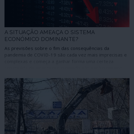
A SITUAÇÃO AMEAÇA O SISTEMA
ECONÓMICO DOMINANTE?
As previsões sobre o fim das consequências da
pandemia de COVID-19 são cada vez mais imprecisas e
complexas e começa a ganhar forma uma certeza
construída de incertezas: o mundo não será o mesmo
que antes da emergência do vírus. Daí que comecem a
surgir reflexões sustentadas – não exercícios de
futurologia – sobre o que poderá acontecer daqui para a
frente em domínios como o económico, o social, o
mundo do trabalho. O Lado Oculto é um espaço de
informação e também de debate aberto. Daí que esteja
disponível para dar a conhecer alguns desses trabalhos
que possam suscitar polémica, reflexão, concordância e
discordância num tempo de incertezas.