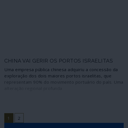
mais um foco de provocações militares em perspectiva.
CHINA VAI GERIR OS PORTOS ISRAELITAS
Uma empresa pública chinesa adquiriu a concessão da
exploração dos dois maiores portos israelitas, que
representam 90% do movimento portuário do país. Uma
alteração regional profunda
1
2