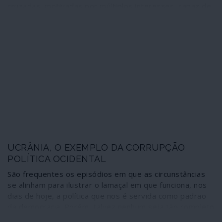
cruzadas, motivadas por múltiplos interesses, capaz de
fazer explodir alianças político-militares, afinidades
religiosas e relações institucionais - com repercussões
em todo o panorama internacional. O início, no dia de
Natal, da transferência de terroristas da al-Qaida da
Síria para território líbio, de modo a reforçar as forças
do governo de Tripoli reconhecido pela ONU e a União
Europeia, é apenas um dos muitos movimentos em
curso na sombra dos holofotes mediáticos. E a Turquia
acaba de aprovar o envio de tropas regulares para a
Líbia.
UCRÂNIA, O EXEMPLO DA CORRUPÇÃO
POLÍTICA OCIDENTAL
São frequentes os episódios em que as circunstâncias
se alinham para ilustrar o lamaçal em que funciona, nos
dias de hoje, a política que nos é servida como padrão
da democracia. Porém, talvez nenhum seja tão completo
e revelador do que o suscitado pelo recente telefonema