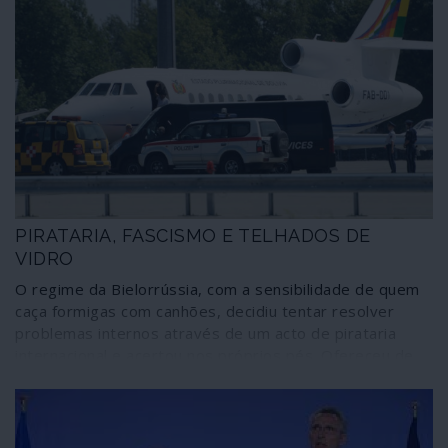
PIRATARIA, FASCISMO E TELHADOS DE
VIDRO
O regime da Bielorrússia, com a sensibilidade de quem
caça formigas com canhões, decidiu tentar resolver
problemas internos através de um acto de pirataria
internacional e acertou nos próprios pés. Ofereceu de
bandeja a quem o ataca gratuitamente, jogando as
cartas viciadas da geopolítica, um ás de trunfo que vai
servir para acelerar, a partir de agora, as manobras de
desestabilização e de mudança de regime que têm