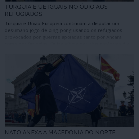
TURQUIA E UE IGUAIS NO ÓDIO AOS
REFUGIADOS
Turquia e União Europeia continuam a disputar um
desumano jogo de ping-pong usando os refugiados
provocados por guerras apoiadas tanto por Ancara
como por Bruxelas. Outra vítima das circunstâncias é a
Grécia, abandonada à sua sorte de ser obrigada a
conjugar a austeridade, as punições financeiras
internacionais e o facto de ser “armazém” de refugiados
que o resto da União se recusa a acolher.
NATO ANEXA A MACEDÓNIA DO NORTE