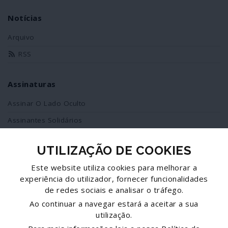
Notícias
Arquivo
RSS
Assinaturas
Assinar O Lado Oculto
Assinantes Solidários
UTILIZAÇÃO DE COOKIES
Redes Sociais
Este website utiliza cookies para melhorar a
Siga-nos no facebook
experiência do utilizador, fornecer funcionalidades
de redes sociais e analisar o tráfego.
Partilhe esta página
Ao continuar a navegar estará a aceitar a sua
utilização.
Facebook