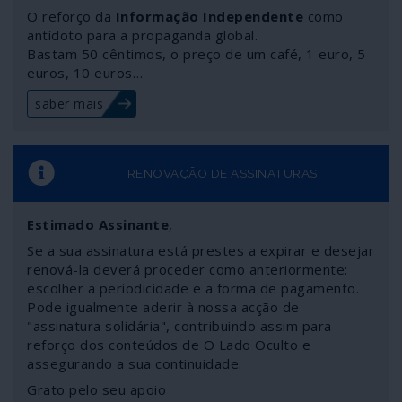
vindo a desenvolver-se. Para deitar a mão a um fascista
O reforço da
Informação Independente
como
mercenário de “revoluções coloridas” às ordens de
antídoto para a propaganda global.
Bastam 50 cêntimos, o preço de um café, 1 euro, 5
Biden, Bruxelas & Cia o governo de Lukachenko acabou
euros, 10 euros…
por provocar a mobilização geral da parafernália
imperialista montada contra os “Estados párias” – e deu
saber mais
ainda mais alento aos múltiplos canais da russofobia. É
provável, por isso, que o saldo da operação não lhe seja
favorável, além de suscitar um óbvio agravamento do
intervencionismo da NATO contra a Rússia. A situação
RENOVAÇÃO DE ASSINATURAS
gerada tem, por outro lado, a particularidade de
escancarar a hipocrisia, a falta de decoro e de princípios
Estimado Assinante
,
das elites do chamado “mundo ocidental”, que entraram
Se a sua assinatura está prestes a expirar e desejar
em delírio sem se darem conta das rasteiras em que a
renová-la deverá proceder como anteriormente:
História as pode fazer cair. Enfim, um retrato
escolher a periodicidade e a forma de pagamento.
multifacetado do mundo de hoje.
Pode igualmente aderir à nossa acção de
"assinatura solidária", contribuindo assim para
reforço dos conteúdos de O Lado Oculto e
assegurando a sua continuidade.
Grato pelo seu apoio