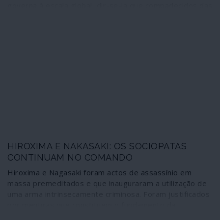
governa à escala global, dir-se-ia que compadecidos das
desigualdades gritantes, compungidos com as injustiças
avassaladoras. Mergulham as mãos nos seus biliões e
espalham uns trocos no apoio a causas fracturantes e
que mobilizam a consciência de grande parte da
humanidade. É certo que isso não os impede de serem
cada vez mais ricos, antes pelo contrário, mas quem
pode levar-lhes a mal? O mundo é assim!...
HIROXIMA E NAKASAKI: OS SOCIOPATAS
CONTINUAM NO COMANDO
Hiroxima e Nagasaki foram actos de assassínio em
massa premeditados e que inauguraram a utilização de
uma arma intrinsecamente criminosa. Foram justificados
por mentiras que constituem o fundamento da
propaganda de guerra dos Estados Unidos no século