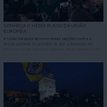
CONHEÇA O HERÓI RUSSO DA UNIÃO
EUROPEIA
A União Europeia aprovou novas sanções contra a
Rússia partindo do princípio de que a detenção em
Moscovo de um indivíduo chamado Alexei Navalny é um
atentado contra a democracia, os direitos humanos e
outros valores que povoam os discursos de Bruxelas
mas não correspondem à prática quotidiana. Valerá a
criatura, a quem até já a Amnistia Internacional retirou o
estatuto de “prisioneiro de consciência”, uma atitude tão
drástica que poderá voltar-se contra os interesses dos
cidadãos europeus? A seguir irá demonstrar-se que
Navalny é um blogueiro de extrema-direita, xenófobo,
nacionalista e populista de bom convívio com os
fascismos, um oportunista e manobrador político mais
ou menos insignificante na sociedade russa. Depois que