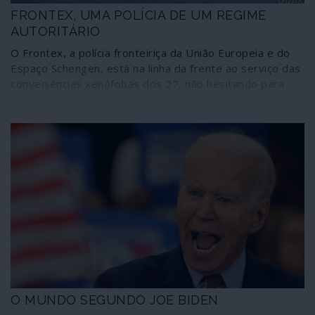
FRONTEX, UMA POLÍCIA DE UM REGIME
AUTORITÁRIO
O Frontex, a polícia fronteiriça da União Europeia e do
Espaço Schengen, está na linha da frente ao serviço das
conveniências xenófobas dos 27, não hesitando para
isso em violar as convenções internacionais marítimas e
recorrendo até a requintados métodos de tortura
contra refugiados. A própria República Portuguesa não
está isenta de responsabilidades nestas práticas: para
que conste, embarcações da Polícia Marítima foram
identificadas em investigações relacionadas com a
perseguição a refugiados, designadamente no Mar
Egeu.
O MUNDO SEGUNDO JOE BIDEN