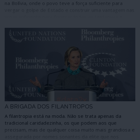
na Bolívia, onde o povo teve a força suficiente para
vergar o golpe de Estado e construir uma vantagem nas
urnas suficiente para frustrar todas as tentativas e
manobras internas e externas para minar as eleições e
tentar institucionalizar a ditadura. Os pouco mais de dez
pontos de vantagem alcançados por Evo Morales na
vitória que lhe foi retirada em 2019 transformaram-se
agora em 20 pontos e no apoio de mais de metade dos
eleitores a Luís Arce, representante do Movimento para
o Socialismo (MAS) e ex-ministro da economia. Uma
vitória que não deixa margem para dúvidas e torna
ainda mais vergonhosos os apoios activos ou
silenciosos que foram dados ao golpe fascista por
instâncias internacionais, entre elas a União Europeia e
os seus governos.
A BRIGADA DOS FILANTROPOS
A filantropia está na moda. Não se trata apenas da
tradicional caridadezinha, os que podem aos que
precisam, mas de qualquer coisa muito mais grandiosa e
assegurada por nomes sonantes da elite que nos