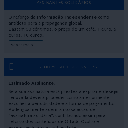
ASSINANTES SOLIDÁRIOS
multilateralismo, a igualdade entre os povos e os
Estados, Vladimir Putin e Xi Jinping não hesitaram em
O reforço da
Informação Independente
como
solidarizar-se mutuamente com recentes movimentos
antídoto para a propaganda global.
políticos nos dois países como o referendo
Bastam 50 cêntimos, o preço de um café, 1 euro, 5
constitucional na Rússia e a entrada em vigor da lei de
euros, 10 euros…
segurança nacional em Hong Kong.
saber mais
RENOVAÇÃO DE ASSINATURAS
Estimado Assinante
,
Se a sua assinatura está prestes a expirar e desejar
renová-la deverá proceder como anteriormente:
escolher a periodicidade e a forma de pagamento.
Pode igualmente aderir à nossa acção de
"assinatura solidária", contribuindo assim para
reforço dos conteúdos de O Lado Oculto e
assegurando a sua continuidade.