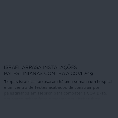
XXI, lançando um novo inimigo e alvo – a China.
ISRAEL ARRASA INSTALAÇÕES
PALESTINIANAS CONTRA A COVID-19
Tropas israelitas arrasaram há uma semana um hospital
e um centro de testes acabados de construir por
palestinianos em Hebron para combater a COVID-19;
em Março tinham feito o mesmo em Khirbet Ibziq,
também na Cisjordânia. Tanto as chamadas
“democracias liberais” como as “iliberais” da União
Europeia guardam um recatado silêncio perante estas