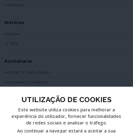
Contactos
Notícias
Arquivo
RSS
Assinaturas
Assinar O Lado Oculto
Assinantes Solidários
UTILIZAÇÃO DE COOKIES
Redes Sociais
Este website utiliza cookies para melhorar a
Siga-nos no facebook
experiência do utilizador, fornecer funcionalidades
de redes sociais e analisar o tráfego.
Partilhe esta página
Ao continuar a navegar estará a aceitar a sua