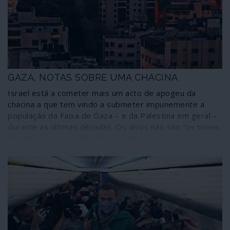
internacionais. Tudo o resto significa o arrastamento da
situação e o extermínio de um povo. Interrompeu-se
uma fase de chacina extrema por parte de Israel mas
prossegue o massacre paulatino de povo palestiniano
até novo auge ofensivo contra Gaza ou qualquer outro
território ocupado da Palestina.
GAZA, NOTAS SOBRE UMA CHACINA
Israel está a cometer mais um acto de apogeu da
chacina a que tem vindo a submeter impunemente a
população da Faixa de Gaza – e da Palestina em geral –
durante as últimas décadas. Os alvos não são “os túneis
do Hamas”, como informa o regime sionista, mas dois
milhões de pessoas que vivem enclausuradas num
imenso campo de concentração do qual não podem
escapar. Não se trata de um “confronto”: é uma
barbárie. Algumas notas sobre o que está a passar-se.