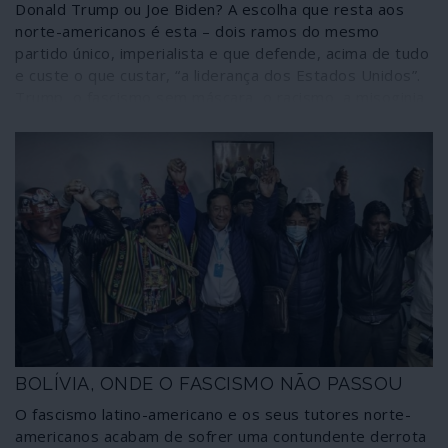
Donald Trump ou Joe Biden? A escolha que resta aos
norte-americanos é esta – dois ramos do mesmo
partido único, imperialista e que defende, acima de tudo
e custe o que custar, “a liderança dos Estados Unidos”.
Trump, o fascismo sem máscara, o racismo, a misoginia,
o fundamentalismo religioso sem disfarces, um
neoliberalismo adequado ao nacionalismo ultramontano
que faz parte da sua essência, o culto dos golpes e da
guerra simulando recuos para consumo interno; Biden, o
autoritarismo sorridente, o racismo cínico e
envernizado, golpes onde for preciso, como o da
Ucrânia, guerras a la carte, como a chacina da Líbia; o
neoliberalismo globalista e expansionista ancorado num
reforço da NATO. Eis a opção que resta aos norte-
americanos, com impactos na vida de todos nós. Que
venha o diabo e escolha.
BOLÍVIA, ONDE O FASCISMO NÃO PASSOU
O fascismo latino-americano e os seus tutores norte-
americanos acabam de sofrer uma contundente derrota