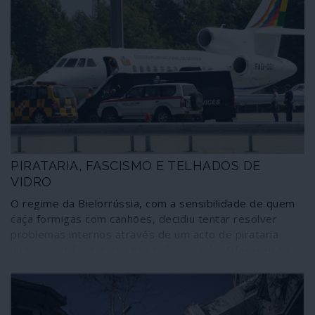
PIRATARIA, FASCISMO E TELHADOS DE
VIDRO
O regime da Bielorrússia, com a sensibilidade de quem
caça formigas com canhões, decidiu tentar resolver
problemas internos através de um acto de pirataria
internacional e acertou nos próprios pés. Ofereceu de
bandeja a quem o ataca gratuitamente, jogando as
cartas viciadas da geopolítica, um ás de trunfo que vai
servir para acelerar, a partir de agora, as manobras de
desestabilização e de mudança de regime que têm