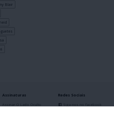
ny Blair
heid
oguetes
sa
as
Assinaturas
Redes Sociais
Assinar O Lado Oculto
Siga-nos no facebook
Assinantes Solidários