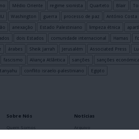
smo
Médio Oriente
regime sionista
Quarteto
Blair
To
NU
Washington
guerra
processo de paz
António Costa
ão
anexação
Estado Palestiniano
limpeza étnica
apart
tados
dois Estados
comunidade internacional
Hamas
f
e
árabes
Sheik Jarrah
Jerusalém
Associated Press
Lu
fascismo
Aliança Atlântica
sanções
sanções económic
tanyahu
conflito israelo-palestiniano
Egipto
Sobre Nós
Notícias
Quem Somos
Arquivo
Ficha Técnica
RSS