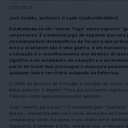
2021-05-22
José Goulão, exclusivo O Lado Oculto/AbrilAbril
Estabeleceu-se um "cessar-fogo" nesta suposta “gu
corporativa. É o habitual jogo de enganos que visa
incomensurável desequilíbrio de forças e que prete
está a acontecer não é uma guerra, é um massacre d
a situação é o reconhecimento dos direitos do povo 
significa o arrastamento da situação e o extermín
parte de Israel mas prossegue o massacre paulatin
qualquer outro território ocupado da Palestina.
O chefe do governo de Portugal, a exemplo de outros c
Belas palavras. E depois? “Para que possamos regressar
Palavras muito bem-intencionadas também.
Qual “caminho para a paz”? O conduzido pelo “Quarteto” 
Rússia – manietada pelo veto norte-americano no Consel
complacente União Europeia, o seu aliado norte-america
Segurança, e também a ONU, entidade que, a reboque de 