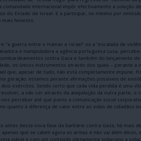
comunidade internacional impôr efectivamente a solução de
o do Estado de Israel. E a participar, no mínimo por omissã
a mais honesto.
“a guerra entre o Hamas e Israel” ou a “escalada de violên
ganadora e manipuladora a agência portuguesa Lusa, percebe
os bombardeamentos contra Gaza e também do lançamento de
dade, os únicos instrumentos através dos quais – perante a 
srael que, apesar de tudo, não está completamente impune. Fi
ima geração: estamos perante afirmações possíveis de exist
dois exércitos. Sendo certo que cada vida perdida é uma víti
solver, a não ser através da aniquilação da outra parte, o c
e-nos perceber até que ponto a comunicação social corporati
o quanto à diferença de valor entre as vidas de cidadãos isr
ito antes desta nova fase da barbárie contra Gaza, há mais d
a apenas que se calem agora as armas e não vai além disso,
orma viável e com um conteúdo plenamente soberano a soluç