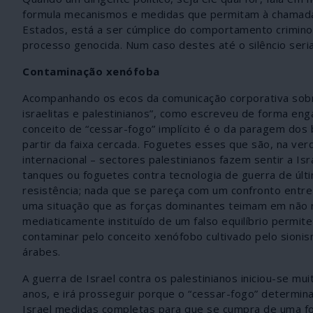
formula mecanismos e medidas que permitam à chamada 
Estados, está a ser cúmplice do comportamento criminos
processo genocida. Num caso destes até o silêncio seri
Contaminação xenófoba
Acompanhando os ecos da comunicação corporativa sobre 
israelitas e palestinianos”, como escreveu de forma en
conceito de “cessar-fogo” implícito é o da paragem d
partir da faixa cercada. Foguetes esses que são, na ver
internacional – sectores palestinianos fazem sentir a I
tanques ou foguetes contra tecnologia de guerra de últ
resistência; nada que se pareça com um confronto entre 
uma situação que as forças dominantes teimam em não re
mediaticamente instituído de um falso equilíbrio permit
contaminar pelo conceito xenófobo cultivado pelo sionism
árabes.
A guerra de Israel contra os palestinianos iniciou-se mu
anos, e irá prosseguir porque o “cessar-fogo” determin
Israel medidas completas para que se cumpra de uma f