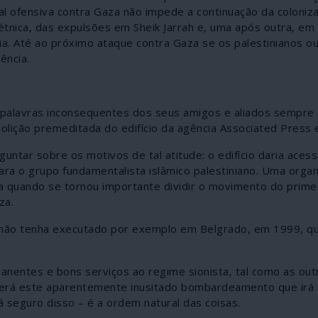
l ofensiva contra Gaza não impede a continuação da coloniz
étnica, das expulsões em Sheik Jarrah e, uma após outra, em
ia. Até ao próximo ataque contra Gaza se os palestinianos 
ência.
alavras inconsequentes dos seus amigos e aliados sempre 
molição premeditada do edifício da agência Associated Press
rguntar sobre os motivos de tal atitude: o edifício daria aces
ara o grupo fundamentalista islâmico palestiniano. Uma orga
a quando se tornou importante dividir o movimento do primei
za.
O não tenha executado por exemplo em Belgrado, em 1999, q
nentes e bons serviços ao regime sionista, tal como as out
o será este aparentemente inusitado bombardeamento que irá
tá seguro disso – é a ordem natural das coisas.