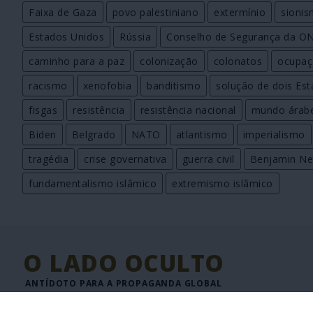
Faixa de Gaza
povo palestiniano
extermínio
sioni
Estados Unidos
Rússia
Conselho de Segurança da O
caminho para a paz
colonização
colonatos
ocupaç
racismo
xenofobia
banditismo
solução de dois Es
fisgas
resistência
resistência nacional
mundo árab
Biden
Belgrado
NATO
atlantismo
imperialismo
tragédia
crise governativa
guerra civil
Benjamin Ne
fundamentalismo islâmico
extremismo islâmico
O LADO OCULTO
ANTÍDOTO PARA A PROPAGANDA GLOBAL
JORNAL DIGITAL DE INFORMAÇÃO INTERNACIONAL