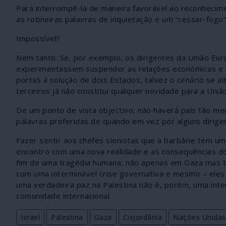
Para interrompê-la de maneira favorável ao reconhecime
as rotineiras palavras de inquietação e um “cessar-fogo” 
Impossível?
Nem tanto. Se, por exemplo, os dirigentes da União Eur
experimentassem suspender as relações económicas e m
portas à solução de dois Estados, talvez o cenário se a
terceiros já não constitui qualquer novidade para a Uni
De um ponto de vista objectivo, não haverá país tão m
palavras proferidas de quando em vez por alguns dirige
Fazer sentir aos chefes sionistas que a barbárie tem u
encontro com uma nova realidade e as consequências do
fim de uma tragédia humana, não apenas em Gaza mas t
com uma interminável crise governativa e mesmo – eles 
uma verdadeira paz na Palestina não é, porém, uma in
comunidade internacional.
Israel
Palestina
Gaza
Cisjordânia
Nações Unidas