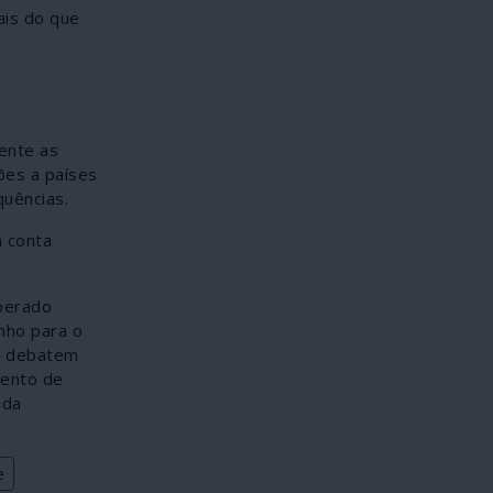
ais do que
ente as
ões a países
quências.
m conta
sperado
nho para o
se debatem
mento de
ada
e