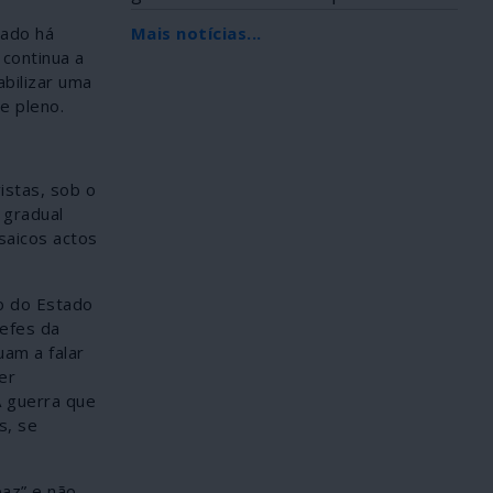
Africana, foi...
rado há
Mais notícias...
 continua a
abilizar uma
e pleno.
istas, sob o
 gradual
saicos actos
ão do Estado
hefes da
uam a falar
er
A guerra que
s, se
paz” e não