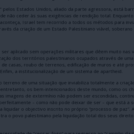
” pelos Estados Unidos, aliado da parte agressora, está bar
 de não ceder às suas exigências de rendição total. Enquanto
 aconteça, Israel tem recorrido a todos os métodos para invi
através da criação de um Estado Palestiniano viável, soberano 
 ser aplicado sem operações militares que dêem muito nas v
ização dos territórios palestinianos ocupados através de uma
 de casas, roubo de terrenos, edificação de muros e até pro
Enfim, a institucionalização de um sistema de apartheid.
o terreno de uma situação que inviabiliza totalmente a criaç
so; entretanto, os bem-intencionados deste mundo, como os c
 as imagens de extermínio não podem ser escondidas, contin
perfeitamente – como não pode deixar de ser – que está a s
 liquidar o objectivo inscrito no próprio “processo de paz”. 
ra o povo palestiniano pela liquidação total dos seus direito
m necessidade de “cessar-fogo” para regresso ao “caminho da 