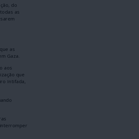
ação, do
 todas as
ousarem
que as
 em Gaza.
so aos
nização que
ro Intifada,
uando
ras
 interromper