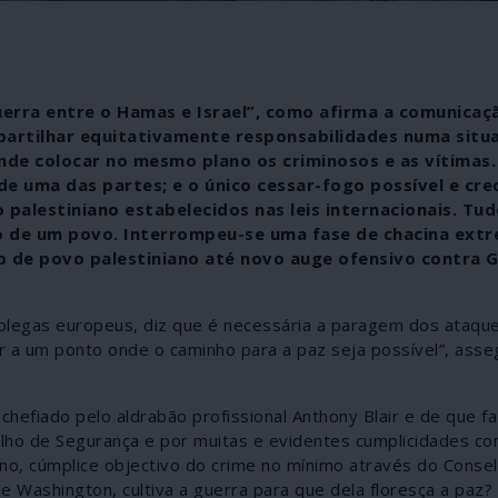
erra entre o Hamas e Israel”, como afirma a comunicaçã
 partilhar equitativamente responsabilidades numa situ
nde colocar no mesmo plano os criminosos e as vítimas.
e uma das partes; e o único cessar-fogo possível e cre
palestiniano estabelecidos nas leis internacionais. Tud
io de um povo. Interrompeu-se uma fase de chacina ext
o de povo palestiniano até novo auge ofensivo contra 
olegas europeus, diz que é necessária a paragem dos ataques
 a um ponto onde o caminho para a paz seja possível”, asse
chefiado pelo aldrabão profissional Anthony Blair e de que f
ho de Segurança e por muitas e evidentes cumplicidades com
no, cúmplice objectivo do crime no mínimo através do Conse
Washington, cultiva a guerra para que dela floresça a paz?