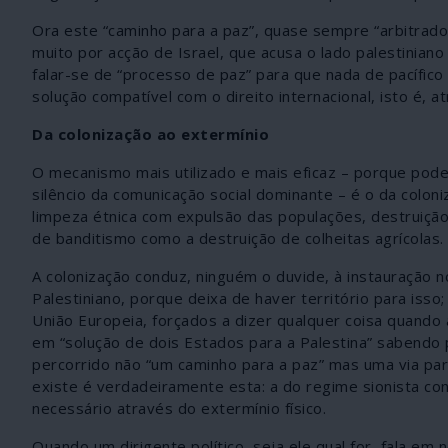
Ora este “caminho para a paz”, quase sempre “arbitrado
muito por acção de Israel, que acusa o lado palestiniano
falar-se de “processo de paz” para que nada de pacífico
solução compatível com o direito internacional, isto é, 
Da colonização ao extermínio
O mecanismo mais utilizado e mais eficaz – porque pode
silêncio da comunicação social dominante – é o da colon
limpeza étnica com expulsão das populações, destruição
de banditismo como a destruição de colheitas agrícolas. 
A colonização conduz, ninguém o duvide, à instauração n
Palestiniano, porque deixa de haver território para is
União Europeia, forçados a dizer qualquer coisa quando
em “solução de dois Estados para a Palestina” sabendo 
percorrido não “um caminho para a paz” mas uma via para
existe é verdadeiramente esta: a do regime sionista cont
necessário através do extermínio físico.
Quando um dirigente político, seja ele qual for, fala e