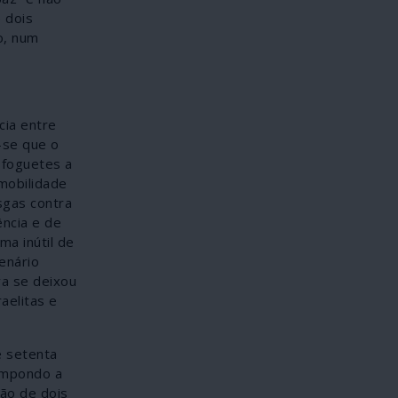
 dois
o, num
cia entre
-se que o
 foguetes a
imobilidade
sgas contra
ência e de
ma inútil de
enário
va se deixou
aelitas e
e setenta
 impondo a
ão de dois