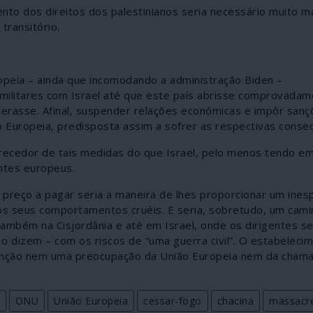
nto dos direitos dos palestinianos seria necessário muito m
transitório.
opeia – ainda que incomodando a administração Biden –
ilitares com Israel até que este país abrisse comprovadam
lterasse. Afinal, suspender relações económicas e impôr sanç
ão Europeia, predisposta assim a sofrer as respectivas conse
erecedor de tais medidas do que Israel, pelo menos tendo e
ntes europeus.
m preço a pagar seria a maneira de lhes proporcionar um ine
s seus comportamentos cruéis. E seria, sobretudo, um cami
ambém na Cisjordânia e até em Israel, onde os dirigentes 
o dizem – com os riscos de “uma guerra civil”. O estabeleci
tenção nem uma preocupação da União Europeia nem da cham
ONU
União Europeia
cessar-fogo
chacina
massacr