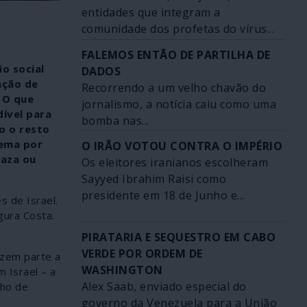
entidades que integram a
comunidade dos profetas do vírus...
FALEMOS ENTÃO DE PARTILHA DE
o social
DADOS
ação de
Recorrendo a um velho chavão do
 O que
jornalismo, a notícia caiu como uma
dível para
bomba nas...
o o resto
rema por
O IRÃO VOTOU CONTRA O IMPÉRIO
Gaza ou
Os eleitores iranianos escolheram
Sayyed Ibrahim Raisi como
presidente em 18 de Junho e...
 de Israel.
gura Costa.
PIRATARIA E SEQUESTRO EM CABO
VERDE POR ORDEM DE
azem parte a
WASHINGTON
 Israel – a
Alex Saab, enviado especial do
lho de
governo da Venezuela para a União