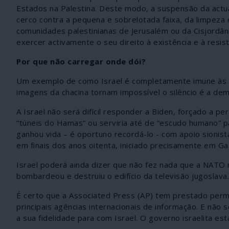
Estados na Palestina. Deste modo, a suspensão da actua
cerco contra a pequena e sobrelotada faixa, da limpeza 
comunidades palestinianas de Jerusalém ou da Cisjordân
exercer activamente o seu direito à existência e à resist
Por que não carregar onde dói?
Um exemplo de como Israel é completamente imune às p
imagens da chacina tornam impossível o silêncio é a de
A Israel não será difícil responder a Biden, forçado a pe
“túneis do Hamas” ou serviria até de “escudo humano” p
ganhou vida – é oportuno recordá-lo - com apoio sionist
em finais dos anos oitenta, iniciado precisamente em Ga
Israel poderá ainda dizer que não fez nada que a NAT
bombardeou e destruiu o edifício da televisão jugoslava.
É certo que a Associated Press (AP) tem prestado perma
principais agências internacionais de informação. E nã
a sua fidelidade para com Israel. O governo israelita es