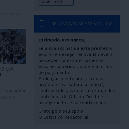
saber mais
um "cessar-
sta “guerra
RENOVAÇÃO DE ASSINATURAS
Israel”,
omunicação
. É o
Estimado Assinante
,
 enganos
Se a sua assinatura está prestes a
expirar e desejar renová-la deverá
proceder como anteriormente:
es numa
escolher a periodicidade e a forma
MO DA
mensurável
de pagamento.
U
forças e que
Pode igualmente aderir à nossa
r no mesmo
acção de "assinatura solidária",
sos e as
contribuindo assim para reforço dos
1, quando a
tá a
conteúdos de O Lado Oculto e
deava a
uma guerra,
assegurando a sua continuidade.
Khaddafi
e uma das
sagem ao
Grato pelo seu apoio
 cessar-
Estados
O Colectivo Redactorial
redível para
Obama,
 forças de