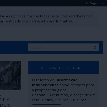
RSS
Siga-nos
nte
. As opiniões manifestadas pelos colaboradores não
l, entidade que define a linha informativa.
ASSINANTES SOLIDÁRIOS
O reforço da
Informação
Independente
como antídoto para
a propaganda global.
O
Bastam 50 cêntimos, o preço de um
 E A
café, 1 euro, 5 euros, 10 euros…
DOIS