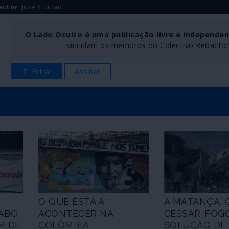
ector
: José Goulão
O Lado Oculto é uma publicação livre e independe
vinculam os membros do Colectivo Redactoria
Entrar
Assinar
O QUE ESTÁ A
A MATANÇA, 
ABO
ACONTECER NA
CESSAR-FOGO
M DE
COLÔMBIA
SOLUÇÃO DE 