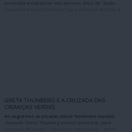
pretendia estabelecer mecanismos ditos de “ajuda
humanitária transfronteiriça” para o interior da Síria. A
comunicação mainstream aproveitou a situação para
desencadear nova campanha de propaganda de guerra
contra Damasco, Moscovo e Pequim. No entanto, se
fosse de facto a “ajuda humanitária” que estivesse em
causa neste processo aos proponentes bastar-lhes-ia
fazê-la passar por Damasco, como estabelecem as
normas internacionais. Não quiseram.
GRETA THUNBERG E A CRUZADA DAS
CRIANÇAS VERDES
Ao seguirmos as pisadas desse fenómeno mundial
chamado Greta Thunberg iremos encontrar, para
surpresa de muitos – de outros, nem tanto – gente