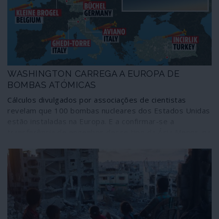
aconteceu foi um assassínio político; o Iraque não pode
aceitar isso”, resumiu o primeiro-ministro Adel Abdul al-
Mahdi como razão de fundo para a expulsão das tropas
estrangeiras.
WASHINGTON CARREGA A EUROPA DE
BOMBAS ATÓMICAS
Cálculos divulgados por associações de cientistas
revelam que 100 bombas nucleares dos Estados Unidas
estão instaladas na Europa. E a confirmar-se a
transferência de engenhos desse tipo da Ásia Menor, na
Turquia, para território europeu, presumivelmente
Itália, dentro em breve haverá 150 bombas atómicas
em Estados membros da União Europeia. Claro que não
serão precisas tantas para liquidar o planeta e a
humanidade, tornando a ameaça das alterações
climáticas uma redundância. Mas os Estados Unidos e,
pelos vistos, os dirigentes europeus gostam que os
povos estejam reféns de estratégias de terror.