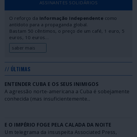
ASSINANTES SOLIDÁRIOS
da concorrência. Bruxelas marca golos na própria baliza
para se submeter a Washington: a economia da União é
O reforço da
Informação Independente
como
atingida de vários lados e os resultados estão à vista.
antídoto para a propaganda global.
Bastam 50 cêntimos, o preço de um café, 1 euro, 5
euros, 10 euros…
saber mais
// ÚLTIMAS
ENTENDER CUBA E OS SEUS INIMIGOS
A agressão norte-americana a Cuba é sobejamente
conhecida (mas insuficientemente...
E O IMPÉRIO FOGE PELA CALADA DA NOITE
Um telegrama da insuspeita Associated Press,