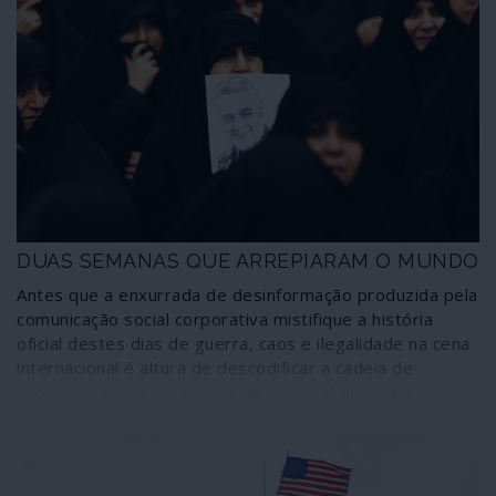
DUAS SEMANAS QUE ARREPIARAM O MUNDO
Antes que a enxurrada de desinformação produzida pela
comunicação social corporativa mistifique a história
oficial destes dias de guerra, caos e ilegalidade na cena
internacional é altura de descodificar a cadeia de
acontecimentos para que seja possível distribuir
responsabilidades e invalidar mentiras. Se os Estados
Unidos da América, como é habitual e natural,
sobressaem como os artífices de uma trama que
ameaça o planeta, é importante notar que o “nosso