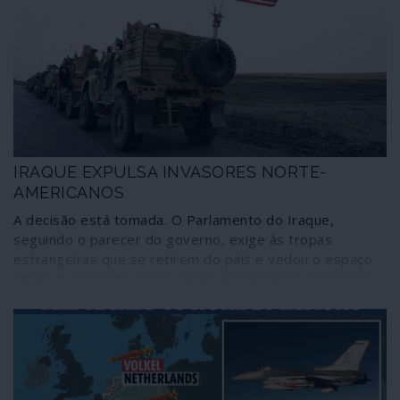
mundo civilizado”, com a NATO e a União Europeia à
cabeça, não fazem figura de inocentes. Aliás, nem o
governo da República Portuguesa se salva.
IRAQUE EXPULSA INVASORES NORTE-
AMERICANOS
A decisão está tomada. O Parlamento do Iraque,
seguindo o parecer do governo, exige às tropas
estrangeiras que se retirem do país e vedou o espaço
aéreo à utilização por poderes estrangeiros. Bagdade
pede ao Conselho de Segurança das Nações Unidas que
condene o ataque norte-americano contra o aeroporto
internacional da capital e também revogou o pedido de
assistência de uma coligação internacional – constituída
por Estados Unidos e outros membros da NATO – para
o combate contra o Isis ou Estado Islâmico. “O que