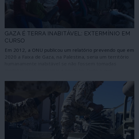
GAZA É TERRA INABITÁVEL: EXTERMÍNIO EM
CURSO
Em 2012, a ONU publicou um relatório prevendo que em
2020 a Faixa de Gaza, na Palestina, seria um território
humanamente inabitável se não fossem tomadas
medidas para contrariar a situação. Tudo o que
aconteceu desde então foi a deterioração das condições
que existiam, agravadas pelos massacres militares
cometidos regularmente por Israel. Chegou o ano de
2020: Gaza é, portanto, um território inabitável. E,
contudo, quase dois milhões de pessoas tentam
sobreviver nessa terra transformada num imenso
campo de concentração. O mundo assiste, indiferente, a
um lento e deliberado extermínio em massa.