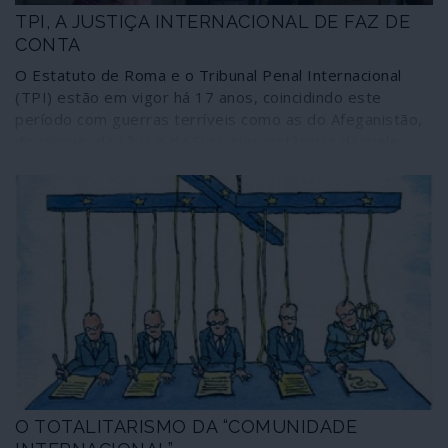
TPI, A JUSTIÇA INTERNACIONAL DE FAZ DE
CONTA
O Estatuto de Roma e o Tribunal Penal Internacional
(TPI) estão em vigor há 17 anos, coincidindo este
período com guerras terríveis como as do Afeganistão,
do Iraque, da Líbia e da Síria. Nas instâncias daquele
tribunal não há conhecimento de qualquer acção
concreta contra crimes de guerra praticados por tropas
dos principais fazedores de guerra, os Estados Unidos
e os seus aliados da NATO. Por não praticarem crimes
de guerra? Não é o que consta de sucessivos relatórios
com provas gritantes, mas cujos conteúdos se esfumam
no ar. A “justiça internacional” é apenas um instrumento
de faz de conta.
O TOTALITARISMO DA “COMUNIDADE