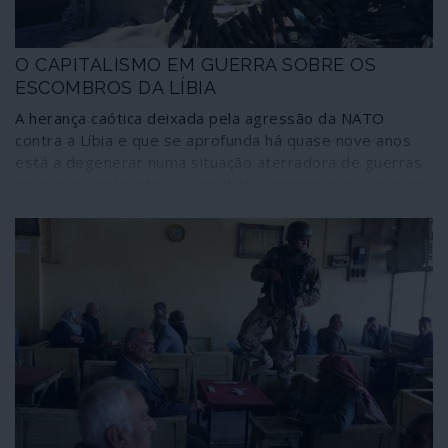
O CAPITALISMO EM GUERRA SOBRE OS
ESCOMBROS DA LÍBIA
A herança caótica deixada pela agressão da NATO
contra a Líbia e que se aprofunda há quase nove anos
está a degenerar numa situação aterradora de guerras
cruzadas, motivadas por múltiplos interesses, capaz de
fazer explodir alianças político-militares, afinidades
religiosas e relações institucionais - com repercussões
em todo o panorama internacional. O início, no dia de
Natal, da transferência de terroristas da al-Qaida da
Síria para território líbio, de modo a reforçar as forças
do governo de Tripoli reconhecido pela ONU e a União
Europeia, é apenas um dos muitos movimentos em
curso na sombra dos holofotes mediáticos. E a Turquia
acaba de aprovar o envio de tropas regulares para a
Líbia.