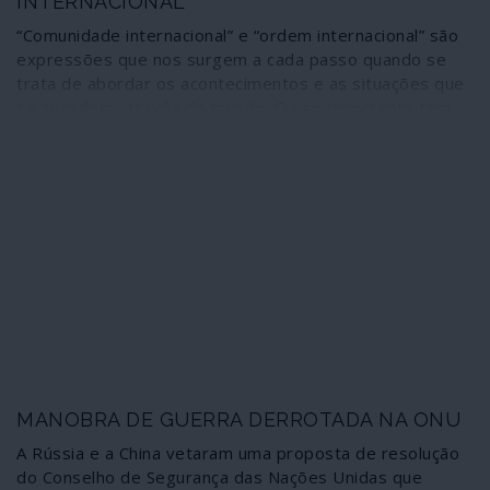
INTERNACIONAL”
“Comunidade internacional” e “ordem internacional” são
expressões que nos surgem a cada passo quando se
trata de abordar os acontecimentos e as situações que
se sucedem através do mundo. O uso recorrente tem
contribuído para transformá-las numa espécie de
muletas de linguagem em que vão perdendo conteúdo,
esbatendo-se assim a realidade dos seus conteúdos e
significados actuais. Desse desvanecimento surgem
múltiplas interpretações e a confusão generalizada –
que nada tem de inocente. Prevalecendo então o
sistema sem mandato que dá corpo à ordem global
neoliberal.
MANOBRA DE GUERRA DERROTADA NA ONU
A Rússia e a China vetaram uma proposta de resolução
do Conselho de Segurança das Nações Unidas que