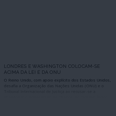
António Costa, receber ambos os fora-de-lei transforma
o caso numa situação trágica, porque expõe
directamente o país às consequências do previsível
agravamento da instabilidade global decorrente destes
encontros. Afinal o espírito belicista da Cimeira das
Lages – que afundou o Médio Oriente na crise de
guerras sucessivas em que se encontra – continua bem
vivo nos governantes portugueses. Depois de Barroso,
cabe aos socialistas interpretar a segunda temporada.
LONDRES E WASHINGTON COLOCAM-SE
ACIMA DA LEI E DA ONU
O Reino Unido, com apoio explícito dos Estados Unidos,
desafia a Organização das Nações Unidas (ONU) e o
Tribunal Internacional de Justiça ao recusar-se a
abandonar o Arquipélago de Chagos, no Oceano Índico,
para reintegração na soberania das Ilhas Maurícias, da
qual foi dissociado ilegalmente. Ignoram-se ainda os
procedimentos que o secretário-geral da ONU irá