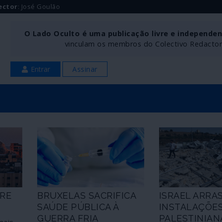
ector
: José Goulão
O Lado Oculto é uma publicação livre e independe
vinculam os membros do Colectivo Redactoria
Entrar
Assinar
BRE
BRUXELAS SACRIFICA
ISRAEL ARRA
SAÚDE PÚBLICA À
INSTALAÇÕE
GUERRA FRIA
PALESTINIAN