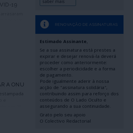
saber mais
VID-19
s arrasaram
m hospital
RENOVAÇÃO DE ASSINATURAS
estes
truir por
m Hebron
Estimado Assinante
,
 COVID-19;
Se a sua assinatura está prestes a
feito o
expirar e desejar renová-la deverá
t Ibziq,
proceder como anteriormente:
dânia.
escolher a periodicidade e a forma
as
de pagamento.
erais” como
Pode igualmente aderir à nossa
AR A ONU
União
acção de "assinatura solidária",
m um
” estampada
contribuindo assim para reforço dos
o perante
conteúdos de O Lado Oculto e
p e
s que
assegurando a sua continuidade.
ahu em 28
reitos
“solução”
Grato pelo seu apoio
pos de
israelo-
O Colectivo Redactorial
oridades
 trouxe
ram o crime
eses que os