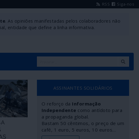
RSS
Siga-nos
nte
. As opiniões manifestadas pelos colaboradores não
l, entidade que define a linha informativa.
ASSINANTES SOLIDÁRIOS
O reforço da
Informação
Independente
como antídoto para
a propaganda global.
SA
Bastam 50 cêntimos, o preço de um
S
café, 1 euro, 5 euros, 10 euros…
AS