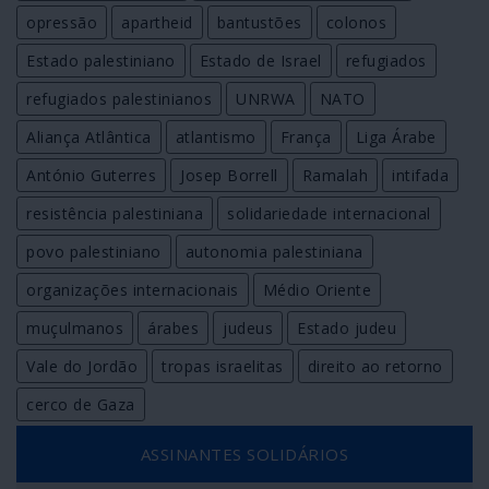
opressão
apartheid
bantustões
colonos
Estado palestiniano
Estado de Israel
refugiados
refugiados palestinianos
UNRWA
NATO
Aliança Atlântica
atlantismo
França
Liga Árabe
António Guterres
Josep Borrell
Ramalah
intifada
resistência palestiniana
solidariedade internacional
povo palestiniano
autonomia palestiniana
organizações internacionais
Médio Oriente
muçulmanos
árabes
judeus
Estado judeu
Vale do Jordão
tropas israelitas
direito ao retorno
cerco de Gaza
ASSINANTES SOLIDÁRIOS