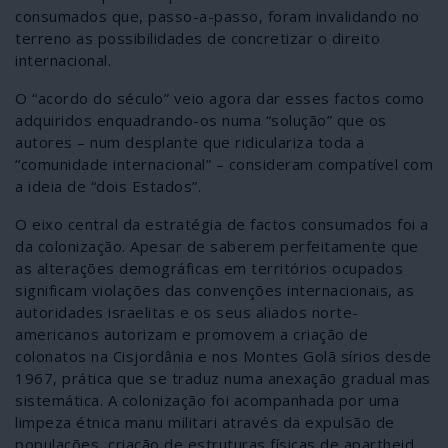
consumados que, passo-a-passo, foram invalidando no
terreno as possibilidades de concretizar o direito
internacional.
O “acordo do século” veio agora dar esses factos como
adquiridos enquadrando-os numa “solução” que os
autores – num desplante que ridiculariza toda a
“comunidade internacional” – consideram compatível com
a ideia de “dois Estados”.
O eixo central da estratégia de factos consumados foi a
da colonização. Apesar de saberem perfeitamente que
as alterações demográficas em territórios ocupados
significam violações das convenções internacionais, as
autoridades israelitas e os seus aliados norte-
americanos autorizam e promovem a criação de
colonatos na Cisjordânia e nos Montes Golã sírios desde
1967, prática que se traduz numa anexação gradual mas
sistemática. A colonização foi acompanhada por uma
limpeza étnica manu militari através da expulsão de
populações, criação de estruturas físicas de apartheid,