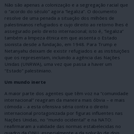
Não são apenas a colonização e a segregação racial que
o “acordo do século” agora “legaliza”. O documento
resolve de uma penada a situação dos milhões de
palestinianos refugiados e cujo direito ao retorno lhes é
assegurado pelo direito internacional; isto é, “legaliza”
também a limpeza étnica em que assenta o Estado
sionista desde a fundação, em 1948. Para Trump e
Netanyahu deixam de existir refugiados e as instituições
que os representam, incluindo a agência das Nações
Unidas (UNRWA), uma vez que passa a haver um
“Estado” palestiniano.
Um mundo inerte
A maior parte dos agentes que têm voz na “comunidade
internacional” reagiram da maneira mais óbvia – e mais
cómoda – a esta ofensiva séria contra o direito
internacional protagonizada por figuras influentes nas
Nações Unidas, no “mundo ocidental” e na NATO:
reafirmaram a validade das normas estabelecidas no
quadro da ONU, especialmente a da solução de dois