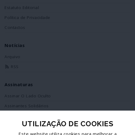
Estatuto Editorial
Política de Privacidade
Contactos
Notícias
Arquivo
RSS
Assinaturas
Assinar O Lado Oculto
Assinantes Solidários
UTILIZAÇÃO DE COOKIES
Redes Sociais
Este website utiliza cookies para melhorar a