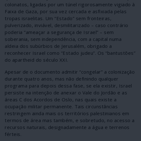
colonatos, ligadas por um túnel rigorosamente vigiado à
Faixa de Gaza, por sua vez cercada e asfixiada pelas
tropas israelitas. Um “Estado” sem fronteiras,
pulverizado, inviável, desmilitarizado – caso contrário
poderia “ameaçar a segurança de Israel” – sem
soberania, sem independência, com a capital numa
aldeia dos subúrbios de Jerusalém, obrigado a
reconhecer Israel como “Estado judeu”. Os “bantustões”
do apartheid do século XXI.
Apesar de o documento admitir “congelar” a colonização
durante quatro anos, mas não definindo qualquer
programa para depois dessa fase, se ela existir, Israel
persiste na intenção de anexar o Vale do Jordão e as
áreas C dos Acordos de Oslo, nas quais existe a
ocupação militar permanente. Tais circunstâncias
restringem ainda mais os territórios palestinianos em
termos de área mas também, e sobretudo, no acesso a
recursos naturais, designadamente a água e terrenos
férteis.