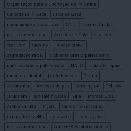
Organização para a Libertação da Palestina
Cisjordânia
Gaza
Faixa de Gaza
comunidade internacional
ONU
Nações Unidas
direito internacional
Acordos de Oslo
sionismo
fascismo
racismo
limpeza étnica
segregação racial
problema israelo-palestiniano
questão israelo-palestiniana
NATO
União Europeia
mundo ocidental
Jarred Kushner
Trump
Netanyahu
processo de paz
Washington
Telavive
Jerusalém
Jerusalém Leste
Síria
Montes Golã
Arábia Saudita
Egipto
factos consumados
ocupação israelita
colonatos
colonização
direito internacional
convenções internacionais