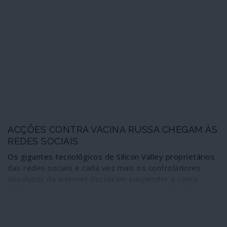
Ocidental”. Significativamente, a decisão passou quase
despercebida; não consta que o secretário-geral da
ONU, a União Europeia ou o ministro português dos
Negócios Estrangeiros tenham manifestado
publicamente qualquer reserva em relação a tão
flagrante ilegalidade.
ACÇÕES CONTRA VACINA RUSSA CHEGAM ÀS
REDES SOCIAIS
Os gigantes tecnológicos de Silicon Valley proprietários
das redes sociais e cada vez mais os controladores
absolutos da internet decidiram suspender a conta
Twitter da vacina russa contra a Covid-19, Sputnik V,
alegando ter detectado “actividades suspeitas” com
origem no Estado norte-americano da Virgínia, que
alberga a sede da CIA e de outras agências de