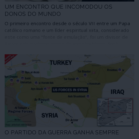
UM ENCONTRO QUE INCOMODOU OS
DONOS DO MUNDO
O primeiro encontro desde o século VII entre um Papa
católico romano e um líder espiritual xiita, considerado
este como uma “fonte de emulação”, foi um divisor de
águas sob qualquer ponto de vista histórico. Será
preciso que passe muito tempo para avaliar todas as
implicações da imensamente intrigante conversa frente
a frente de 50 minutos, apenas na presença de
intérpretes, entre o Papa Francisco e o Grande
Ayatollah Sistani na sua humilde casa situada num beco
de Najaf, perto do deslumbrante santuário do Imã Ali.
O PARTIDO DA GUERRA GANHA SEMPRE