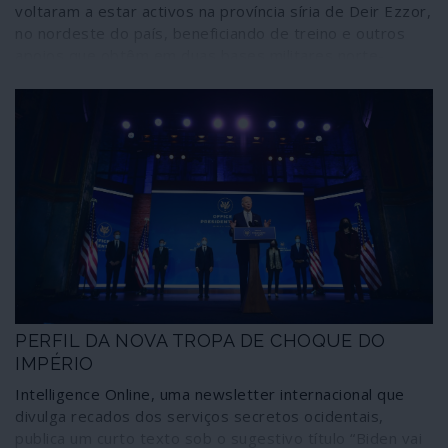
voltaram a estar activos na província síria de Deir Ezzor,
no nordeste do país, beneficiando de treino e outros
apoios que obtêm em duas bases militares norte-
americanas mantidas na região. Muito recentemente,
jihadistas pertencentes a essa organização atacaram
efectivos do Exército Árabe Sírio, as forças armadas
nacionais.
PERFIL DA NOVA TROPA DE CHOQUE DO
IMPÉRIO
Intelligence Online, uma newsletter internacional que
divulga recados dos serviços secretos ocidentais,
publica um curto texto sob o sugestivo título “Biden vai