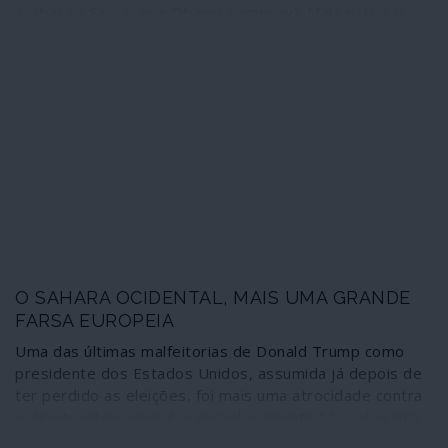
acabar na Síria o que Obama começou”. Mais palavras
são desnecessárias: a frase vale pelas 10 ou 20 mil
palavras de um programa de governo. Ilusões para que
vos quero.
O SAHARA OCIDENTAL, MAIS UMA GRANDE
FARSA EUROPEIA
Uma das últimas malfeitorias de Donald Trump como
presidente dos Estados Unidos, assumida já depois de
ter perdido as eleições, foi mais uma atrocidade contra
o direito internacional: o reconhecimento “da soberania
marroquina sobre a totalidade do território do Sahara