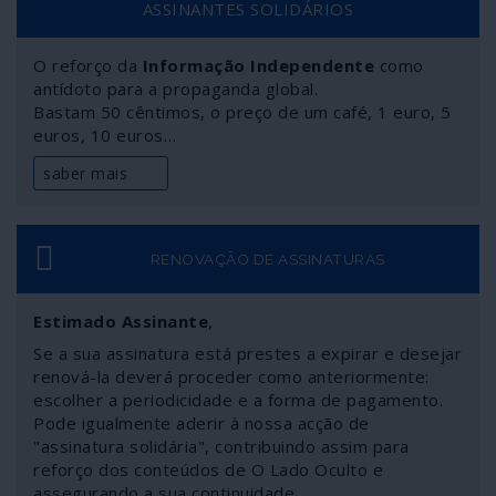
ASSINANTES SOLIDÁRIOS
comunicação corporativa praticamente não deu por isso,
a não ser para dizer que se trata de mais uma arma da
O reforço da
Informação Independente
como
China contra “o Ocidente”. Um “Ocidente” que continua a
antídoto para a propaganda global.
olhar-se como o centro do mundo – e a comportar-se
Bastam 50 cêntimos, o preço de um café, 1 euro, 5
colonialmente como tal. Enquanto ele, o centro do
euros, 10 euros…
mundo, continua a deslizar inapelavelmente para
Oriente.
saber mais
RENOVAÇÃO DE ASSINATURAS
Estimado Assinante
,
Se a sua assinatura está prestes a expirar e desejar
renová-la deverá proceder como anteriormente:
escolher a periodicidade e a forma de pagamento.
Pode igualmente aderir à nossa acção de
"assinatura solidária", contribuindo assim para
reforço dos conteúdos de O Lado Oculto e
assegurando a sua continuidade.