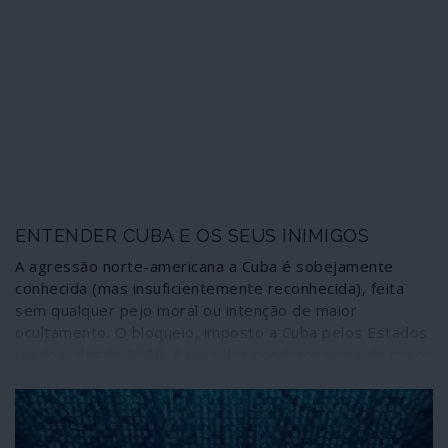
ENTENDER CUBA E OS SEUS INIMIGOS
A agressão norte-americana a Cuba é sobejamente
conhecida (mas insuficientemente reconhecida), feita
sem qualquer pejo moral ou intenção de maior
ocultamento. O bloqueio, imposto a Cuba pelos Estados
Unidos, desde 1960, é uma das condicionantes de maior
peso a considerar na análise da sociedade cubana e dos
eventos últimos. Um documento (datado de 1998 e hoje
de acesso público) publicado pela “National Security
Research Division”' da RAND Corporation, instituição de