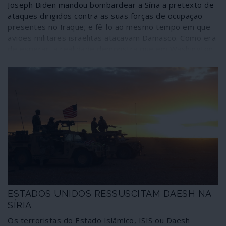
Joseph Biden mandou bombardear a Síria a pretexto de
ataques dirigidos contra as suas forças de ocupação
presentes no Iraque; e fê-lo ao mesmo tempo em que
aviões militares israelitas atacavam Damasco. Como era
de esperar, a realidade demonstra que em Washington
mudaram apenas as moscas. Nas eleições norte-
americanas o partido único, o partido da guerra, ganha
sempre.
ESTADOS UNIDOS RESSUSCITAM DAESH NA
SÍRIA
Os terroristas do Estado Islâmico, ISIS ou Daesh