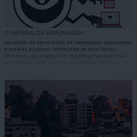
O IMPÉRIO DA ESPIONAGEM
Jornalistas de vários meios de comunicação corporativos
e estatais europeus confirmaram de nove fontes
diferentes que a Agência de Segurança Nacional (NSA)
dos Estados Unidos recorre aos serviços secretos
militares da Dinamarca para espiar dirigentes e altos
funcionários de países da União Europeia,
designadamente França, Alemanha, Suécia, Noruega,
Holanda e do próprio governo dinamarquês. O assunto
não é novo, obviamente, embora seja tratado como tal.
O que fica por apurar é a extensão, profundidade e
alcance deste mecanismo agora comprovado e
denunciado: a investigação incidiu sobre um documento
resultante de uma simples situação numa gigantesca e
ao mesmo tempo capilar malha de devassa.