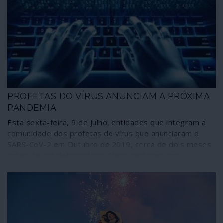
pesquisa ligada aos meios militares norte-americanos,
coloca como único objectivo a mudança de regime, ou
seja, o abandono da via socialista seguida por Cuba,
estabelecendo uma metodologia para alcançar aquele
propósito.
PROFETAS DO VÍRUS ANUNCIAM A PRÓXIMA
PANDEMIA
Esta sexta-feira, 9 de Julho, entidades que integram a
comunidade dos profetas do vírus que anunciaram o
SARS-CoV-2 em Outubro de 2019, cerca de dois meses
antes de ser detectado na China, realizam uma
simulação designada Cyber Polygon do que consideram
ser a próxima pandemia, uma ciberpandemia com tal
dimensão que, comparativamente, faria a crise da
COVID-19 parecer um “pequeno distúrbio”. Quem o diz
é o chefe do Fórum Económico Mundial (WEF na sigla
inglesa), Klaus Schwab, ardente defensor do