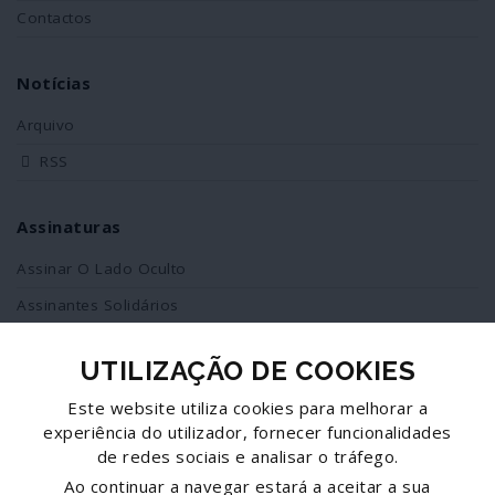
Contactos
Notícias
Arquivo
RSS
Assinaturas
Assinar O Lado Oculto
Assinantes Solidários
UTILIZAÇÃO DE COOKIES
Redes Sociais
Este website utiliza cookies para melhorar a
Siga-nos no facebook
experiência do utilizador, fornecer funcionalidades
de redes sociais e analisar o tráfego.
Partilhe esta página
Ao continuar a navegar estará a aceitar a sua