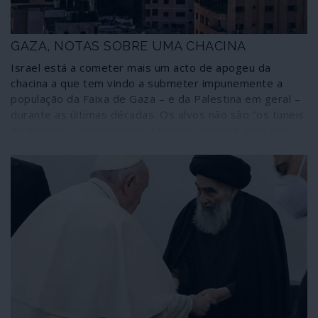
GAZA, NOTAS SOBRE UMA CHACINA
Israel está a cometer mais um acto de apogeu da
chacina a que tem vindo a submeter impunemente a
população da Faixa de Gaza – e da Palestina em geral –
durante as últimas décadas. Os alvos não são “os túneis
do Hamas”, como informa o regime sionista, mas dois
milhões de pessoas que vivem enclausuradas num
imenso campo de concentração do qual não podem
escapar. Não se trata de um “confronto”: é uma
barbárie. Algumas notas sobre o que está a passar-se.