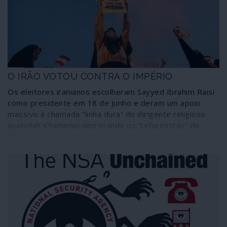
aproveitamento destas convulsões como “janelas de
oportunidade” para proceder ao “novo reinício”, o Great
Reset do capitalismo.
O IRÃO VOTOU CONTRA O IMPÉRIO
Os eleitores iranianos escolheram Sayyed Ibrahim Raisi
como presidente em 18 de Junho e deram um apoio
massivo à chamada “linha dura” do dirigente religioso
ayatollah Khamenei derrotando os “reformistas” do
presidente cessante Hassan Rouhani; além disso, deram
um novo alento aos aliados regionais do Irão no Líbano,
Síria e Iraque. Entre os vencedores das eleições está a
memória do assassinado brigadeiro-general Qasem
Soleimani e o Corpo de Guardas da Revolução. O Irão
votou contra a estratégia divisionista e de ingerência do
império.