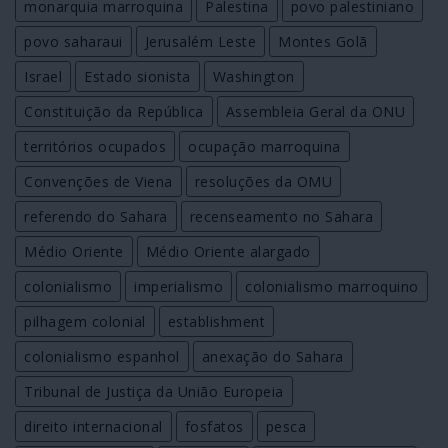
monarquia marroquina
Palestina
povo palestiniano
povo saharaui
Jerusalém Leste
Montes Golã
Israel
Estado sionista
Washington
Constituição da República
Assembleia Geral da ONU
territórios ocupados
ocupação marroquina
Convenções de Viena
resoluções da OMU
referendo do Sahara
recenseamento no Sahara
Médio Oriente
Médio Oriente alargado
colonialismo
imperialismo
colonialismo marroquino
pilhagem colonial
establishment
colonialismo espanhol
anexação do Sahara
Tribunal de Justiça da União Europeia
direito internacional
fosfatos
pesca