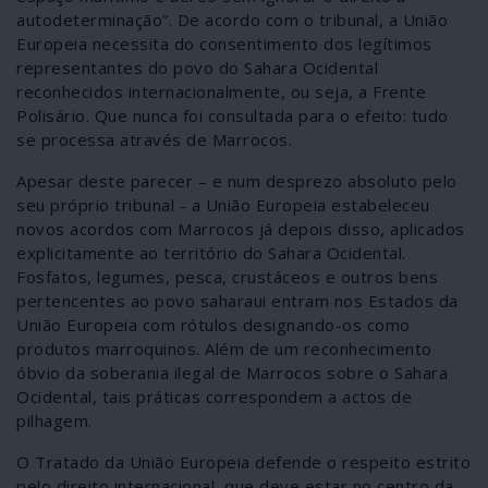
autodeterminação”. De acordo com o tribunal, a União
Europeia necessita do consentimento dos legítimos
representantes do povo do Sahara Ocidental
reconhecidos internacionalmente, ou seja, a Frente
Polisário. Que nunca foi consultada para o efeito: tudo
se processa através de Marrocos.
Apesar deste parecer – e num desprezo absoluto pelo
seu próprio tribunal - a União Europeia estabeleceu
novos acordos com Marrocos já depois disso, aplicados
explicitamente ao território do Sahara Ocidental.
Fosfatos, legumes, pesca, crustáceos e outros bens
pertencentes ao povo saharaui entram nos Estados da
União Europeia com rótulos designando-os como
produtos marroquinos. Além de um reconhecimento
óbvio da soberania ilegal de Marrocos sobre o Sahara
Ocidental, tais práticas correspondem a actos de
pilhagem.
O Tratado da União Europeia defende o respeito estrito
pelo direito internacional, que deve estar no centro da