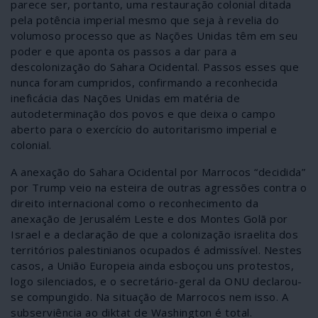
parece ser, portanto, uma restauração colonial ditada
pela potência imperial mesmo que seja à revelia do
volumoso processo que as Nações Unidas têm em seu
poder e que aponta os passos a dar para a
descolonização do Sahara Ocidental. Passos esses que
nunca foram cumpridos, confirmando a reconhecida
ineficácia das Nações Unidas em matéria de
autodeterminação dos povos e que deixa o campo
aberto para o exercício do autoritarismo imperial e
colonial.
A anexação do Sahara Ocidental por Marrocos “decidida”
por Trump veio na esteira de outras agressões contra o
direito internacional como o reconhecimento da
anexação de Jerusalém Leste e dos Montes Golã por
Israel e a declaração de que a colonização israelita dos
territórios palestinianos ocupados é admissível. Nestes
casos, a União Europeia ainda esboçou uns protestos,
logo silenciados, e o secretário-geral da ONU declarou-
se compungido. Na situação de Marrocos nem isso. A
subserviência ao diktat de Washington é total.