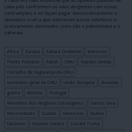
É cada vez mais essencial que as opiniões públicas de
cada país confrontem os seus dirigentes com essas
contradições e os façam pagar democraticamente o
abandono cruel a que submetem povos indefesos e
praticamente silenciados como são o palestiniano e o
saharaui.
África
Europa
Sahara Ocidental
Marrocos
Frente Polisário
Rabat
ONU
Nações Unidas
Conselho de Segurança da ONU
secretário-geral da ONU
União Europeia
Bruxelas
guerra
deserto
Portugal
Ministério dos Negócios Estrangeiros
Santos Silva
Necessidades
Guaidó
Venezuela
Bolívia
fascismo
Estados Unidos
Donald Trump