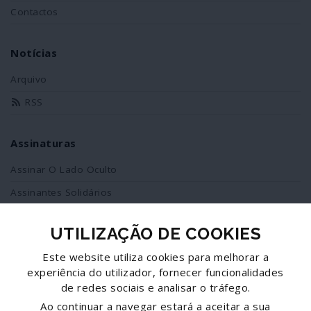
Contactos
Notícias
Arquivo
RSS
Assinaturas
Assinar O Lado Oculto
Assinantes Solidários
UTILIZAÇÃO DE COOKIES
Redes Sociais
Este website utiliza cookies para melhorar a
Siga-nos no facebook
experiência do utilizador, fornecer funcionalidades
de redes sociais e analisar o tráfego.
Partilhe esta página
Ao continuar a navegar estará a aceitar a sua