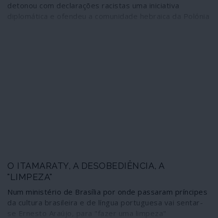
detonou com declarações racistas uma iniciativa
diplomática e ofendeu a comunidade hebraica da Polónia
O ITAMARATY, A DESOBEDIÊNCIA, A
"LIMPEZA"
Num ministério de Brasília por onde passaram príncipes
da cultura brasileira e de língua portuguesa vai sentar-
se Ernesto Araújo, para "fazer uma limpeza"