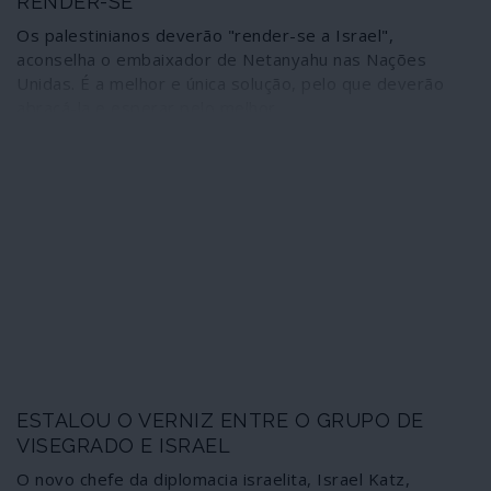
RENDER-SE”
Os palestinianos deverão "render-se a Israel",
aconselha o embaixador de Netanyahu nas Nações
Unidas. É a melhor e única solução, pelo que deverão
abraçá-la e esperar pelo melhor.
ESTALOU O VERNIZ ENTRE O GRUPO DE
VISEGRADO E ISRAEL
O novo chefe da diplomacia israelita, Israel Katz,