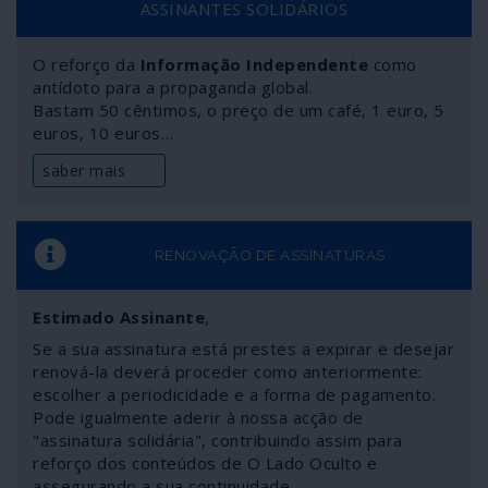
ASSINANTES SOLIDÁRIOS
relação aos árabes, principalmente os palestinianos.
O reforço da
Informação Independente
como
antídoto para a propaganda global.
Bastam 50 cêntimos, o preço de um café, 1 euro, 5
euros, 10 euros…
saber mais
RENOVAÇÃO DE ASSINATURAS
Estimado Assinante
,
Se a sua assinatura está prestes a expirar e desejar
renová-la deverá proceder como anteriormente:
escolher a periodicidade e a forma de pagamento.
Pode igualmente aderir à nossa acção de
"assinatura solidária", contribuindo assim para
reforço dos conteúdos de O Lado Oculto e
assegurando a sua continuidade.