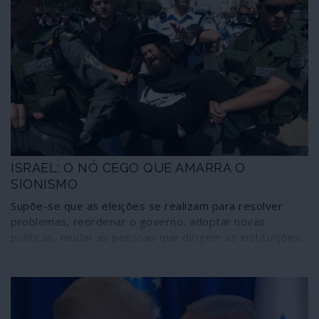
ISRAEL: O NÓ CEGO QUE AMARRA O
SIONISMO
Supõe-se que as eleições se realizam para resolver
problemas, reordenar o governo, adoptar novas
políticas, mudar as pessoas que dirigem as instituições.
Mas quantas eleições terá Israel de realizar ainda antes
de perceber que não conseguirá fazer nada disso
porque é um país amarrado por um laço constitucional
inamovível?