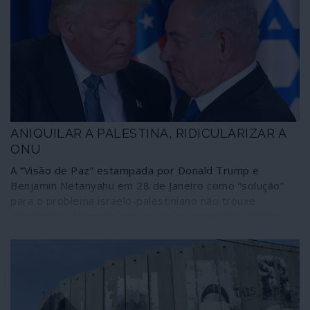
ANIQUILAR A PALESTINA, RIDICULARIZAR A
ONU
A “Visão de Paz” estampada por Donald Trump e
Benjamin Netanyahu em 28 de Janeiro como “solução”
para o problema israelo-palestiniano não trouxe
surpresas. Há meses que os seus conteúdos vinham
sendo conhecidos às fatias, sob a designação pomposa
de “acordo do século”, pelo que nenhum dos aspectos
focados ao longo das 80 páginas do documento
contraria o que era esperado. Mais grave do que o
texto é o facto de estar a ser aplicado há muito tempo,
perante a inércia da chamada “comunidade