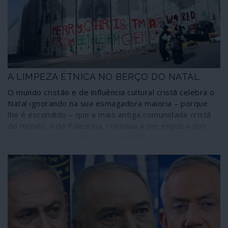
internacional”, e representar um patamar elevadíssimo –
quase irreversível na actual relação de forças mundial –
da estratégia de factos consumados seguida
metodicamente por Israel e os Estados Unidos.
A LIMPEZA ÉTNICA NO BERÇO DO NATAL
O mundo cristão e de influência cultural cristã celebra o
Natal ignorando na sua esmagadora maioria – porque
lhe é escondido – que a mais antiga comunidade cristã
do mundo, a da Palestina, continua a ser expulsa dos
lugares onde se formou; comunidade essa que
descende em linha recta dos primeiros cristãos, os
contemporâneos de Cristo. Trata-se de uma limpeza
étnica metodicamente organizada por Israel, país
ocupante, colonizador e agressor que, paradoxalmente,
conta com apoios de comunidades cristãs em todo o
mundo. Na terra do primeiro Natal, Belém, há 70 anos
os cristãos palestinianos representavam 86% da
população; agora não passam de 12%.