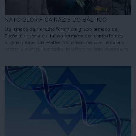
NATO GLORIFICA NAZIS DO BÁLTICO
Os Irmãos da Floresta foram um grupo armado da
Estónia, Letónia e Lituânia formado por combatentes
originalmente das Waffen SS hitlerianas que tentaram
conter o avanço libertador soviético na fase derradeira
da Segunda Guerra Mundial. Posteriormente actuaram
como grupos de guerrilha anti-soviética sustentados
pelos serviços secretos de grandes potências
ocidentais. Hoje, no âmbito da guerra psicológica contra
a “ameaça russa”, os Irmãos da Floresta são glorificados
como heróis num documentário hollywoodesco da NATO
no qual, porém, não couberam as suas origens e filiação
nazis.