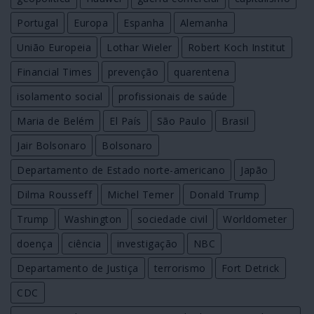
Portugal
Europa
Espanha
Alemanha
União Europeia
Lothar Wieler
Robert Koch Institut
Financial Times
prevenção
quarentena
isolamento social
profissionais de saúde
Maria de Belém
El País
São Paulo
Brasil
Jair Bolsonaro
Bolsonaro
Departamento de Estado norte-americano
Japão
Dilma Rousseff
Michel Temer
Donald Trump
Trump
Washington
sociedade civil
Worldometer
doença
ciência
investigação
NBC
Departamento de Justiça
terrorismo
Fort Detrick
CDC