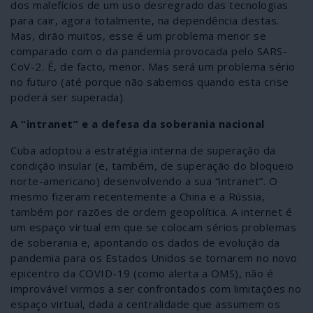
dos malefícios de um uso desregrado das tecnologias
para cair, agora totalmente, na dependência destas.
Mas, dirão muitos, esse é um problema menor se
comparado com o da pandemia provocada pelo SARS-
CoV-2. É, de facto, menor. Mas será um problema sério
no futuro (até porque não sabemos quando esta crise
poderá ser superada).
A “intranet” e a defesa da soberania nacional
Cuba adoptou a estratégia interna de superação da
condição insular (e, também, de superação do bloqueio
norte-americano) desenvolvendo a sua “intranet”. O
mesmo fizeram recentemente a China e a Rússia,
também por razões de ordem geopolítica. A internet é
um espaço virtual em que se colocam sérios problemas
de soberania e, apontando os dados de evolução da
pandemia para os Estados Unidos se tornarem no novo
epicentro da COVID-19 (como alerta a OMS), não é
improvável virmos a ser confrontados com limitações no
espaço virtual, dada a centralidade que assumem os