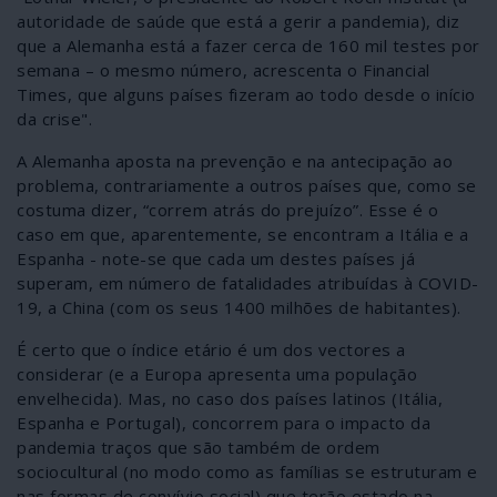
autoridade de saúde que está a gerir a pandemia), diz
que a Alemanha está a fazer cerca de 160 mil testes por
semana – o mesmo número, acrescenta o Financial
Times, que alguns países fizeram ao todo desde o início
da crise".
A Alemanha aposta na prevenção e na antecipação ao
problema, contrariamente a outros países que, como se
costuma dizer, “correm atrás do prejuízo”. Esse é o
caso em que, aparentemente, se encontram a Itália e a
Espanha - note-se que cada um destes países já
superam, em número de fatalidades atribuídas à COVID-
19, a China (com os seus 1400 milhões de habitantes).
É certo que o índice etário é um dos vectores a
considerar (e a Europa apresenta uma população
envelhecida). Mas, no caso dos países latinos (Itália,
Espanha e Portugal), concorrem para o impacto da
pandemia traços que são também de ordem
sociocultural (no modo como as famílias se estruturam e
nas formas de convívio social) que terão estado na