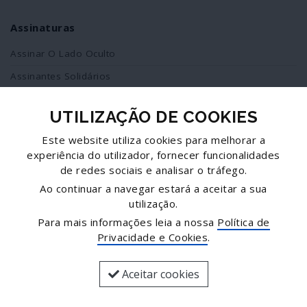
Assinaturas
Assinar O Lado Oculto
Assinantes Solidários
UTILIZAÇÃO DE COOKIES
Redes Sociais
Este website utiliza cookies para melhorar a
Siga-nos no facebook
experiência do utilizador, fornecer funcionalidades
de redes sociais e analisar o tráfego.
Partilhe esta página
Ao continuar a navegar estará a aceitar a sua
utilização.
Facebook
Para mais informações leia a nossa
Política de
Twitter
Privacidade e Cookies
.
Mais...
Aceitar cookies
© José Goulão - Comunicação, Unipessoal, Lda.