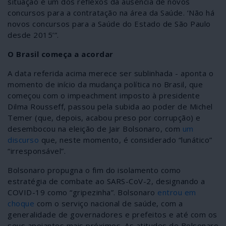
situação é um dos reflexos da ausência de novos
concursos para a contratação na área da Saúde. ‘Não há
novos concursos para a Saúde do Estado de São Paulo
desde 2015’”.
O Brasil começa a acordar
A data referida acima merece ser sublinhada - aponta o
momento de início da mudança política no Brasil, que
começou com o impeachment imposto à presidente
Dilma Rousseff, passou pela subida ao poder de Michel
Temer (que, depois, acabou preso por corrupção) e
desembocou na eleição de Jair Bolsonaro, com
um
discurso
que, neste momento, é considerado “lunático”
“irresponsável”.
Bolsonaro propugna o fim do isolamento como
estratégia de combate ao SARS-CoV-2, designando a
COVID-19 como “gripezinha”. Bolsonaro
entrou em
choque
com o serviço nacional de saúde, com a
generalidade de governadores e prefeitos e até com os
seus apoiantes mais próximos. As atitudes de Bolsonaro