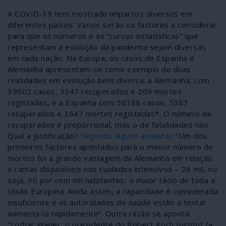
A COVID-19 tem mostrado impactos diversos em
diferentes países. Vários serão os factores a considerar
para que os números e as “curvas estatísticas” que
representam a evolução da pandemia sejam diversas
em cada nação. Na Europa, os casos de Espanha e
Alemanha apresentam-se como exemplo de duas
realidades em evolução bem diversa: a Alemanha, com
39502 casos, 3547 recuperados e 209 mortes
registadas, e a Espanha com 56188 casos, 5367
recuperados e 3647 mortes registadas*. O número de
recuperados é proporcional, mas o de fatalidades não.
Qual a justificação?
Segundo alguns analistas
“Um dos
primeiros factores apontados para o menor número de
mortos foi a grande vantagem da Alemanha em relação
a camas disponíveis nos cuidados intensivos – 28 mil, ou
seja, 30 por cem mil habitantes, o maior rácio de toda a
União Europeia. Ainda assim, a capacidade é considerada
insuficiente e as autoridades de saúde estão a tentar
aumentá-la rapidamente”. Outra razão se aponta:
”Lothar Wieler, o presidente do Robert Koch Institut (a