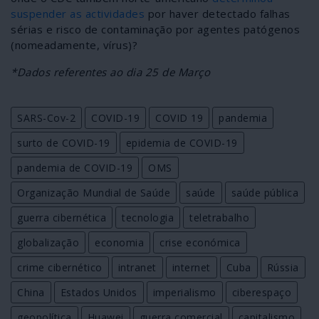
suspender as actividades
por haver detectado falhas
sérias e risco de contaminação por agentes patógenos
(nomeadamente, vírus)?
*Dados referentes ao dia 25 de Março
SARS-Cov-2
COVID-19
COVID 19
pandemia
surto de COVID-19
epidemia de COVID-19
pandemia de COVID-19
OMS
Organização Mundial de Saúde
saúde
saúde pública
guerra cibernética
tecnologia
teletrabalho
globalização
economia
crise económica
crime cibernético
intranet
internet
Cuba
Rússia
China
Estados Unidos
imperialismo
ciberespaço
geopolítica
Huawei
guerra comercial
capitalismo