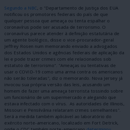
Segundo a NBC
, o "Departamento de Justiça dos EUA
notificou os promotores federais do país de que
qualquer pessoa que ameaça ou tenta espalhar o
coronavírus pode ser acusada de terrorismo. O
coronavírus parece atender à definição estatutária de
um agente biológico, disse o vice-procurador-geral
Jeffrey Rosen num memorando enviado a advogados
dos Estados Unidos e agências federais de aplicação da
lei e pode trazer crimes com ele relacionados sob
estatuto de terrorismo". "Ameaças ou tentativas de
usar o COVID-19 como uma arma contra os americanos
não serão toleradas", diz o memorando. Nova Jersey já
invocou sua própria versão das leis, acusando um
homem de fazer uma ameaça terrorista tossindo sobre
um funcionário de um supermercado e alegando que
estava infectado com o vírus. As autoridades de Illinois,
Missouri e Pensilvânia relataram crimes semelhantes".
Será a medida também aplicável ao laboratório do
exército norte-americano, localizado em Fort Detrick,
onde o CDC também norte-americano
determinou