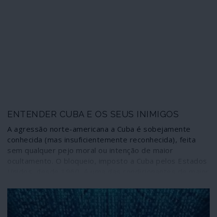
ENTENDER CUBA E OS SEUS INIMIGOS
A agressão norte-americana a Cuba é sobejamente
conhecida (mas insuficientemente reconhecida), feita
sem qualquer pejo moral ou intenção de maior
ocultamento. O bloqueio, imposto a Cuba pelos Estados
Unidos, desde 1960, é uma das condicionantes de maior
peso a considerar na análise da sociedade cubana e dos
eventos últimos. Um documento (datado de 1998 e hoje
de acesso público) publicado pela “National Security
Research Division”' da RAND Corporation, instituição de