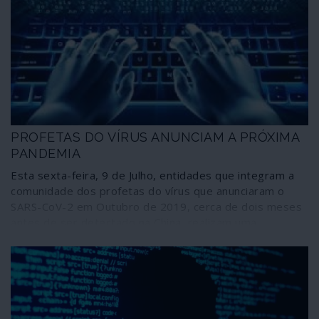
pesquisa ligada aos meios militares norte-americanos,
coloca como único objectivo a mudança de regime, ou
seja, o abandono da via socialista seguida por Cuba,
estabelecendo uma metodologia para alcançar aquele
propósito.
PROFETAS DO VÍRUS ANUNCIAM A PRÓXIMA
PANDEMIA
Esta sexta-feira, 9 de Julho, entidades que integram a
comunidade dos profetas do vírus que anunciaram o
SARS-CoV-2 em Outubro de 2019, cerca de dois meses
antes de ser detectado na China, realizam uma
simulação designada Cyber Polygon do que consideram
ser a próxima pandemia, uma ciberpandemia com tal
dimensão que, comparativamente, faria a crise da
COVID-19 parecer um “pequeno distúrbio”. Quem o diz
é o chefe do Fórum Económico Mundial (WEF na sigla
inglesa), Klaus Schwab, ardente defensor do