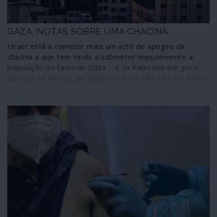
GAZA, NOTAS SOBRE UMA CHACINA
Israel está a cometer mais um acto de apogeu da
chacina a que tem vindo a submeter impunemente a
população da Faixa de Gaza – e da Palestina em geral –
durante as últimas décadas. Os alvos não são “os túneis
do Hamas”, como informa o regime sionista, mas dois
milhões de pessoas que vivem enclausuradas num
imenso campo de concentração do qual não podem
escapar. Não se trata de um “confronto”: é uma
barbárie. Algumas notas sobre o que está a passar-se.