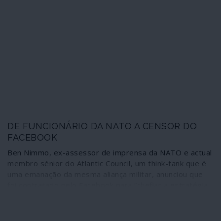
oportunistas, não consta, ao invés, que António Costa
tenha sido sequer admoestado por admitir a mais grave
situação que poderia existir em pleno combate à
pandemia. Em causa está a saúde pública e também a
própria essência do funcionamento do país como nação
independente.
DE FUNCIONÁRIO DA NATO A CENSOR DO
FACEBOOK
Ben Nimmo, ex-assessor de imprensa da NATO e actual
membro sénior do Atlantic Council, um think-tank que é
uma emanação da mesma aliança militar, anunciou que
foi contratado pelo Facebook para “chefiar a estratégia
de inteligência contra ameaças globais, operações de
influência” e “ameaças emergentes”. Nimmo citou
especificamente a Rússia, a China e o Irão como