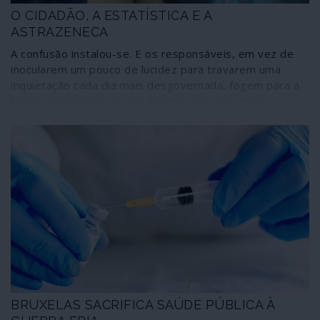
O CIDADÃO, A ESTATÍSTICA E A
ASTRAZENECA
A confusão instalou-se. E os responsáveis, em vez de
inocularem um pouco de lucidez para travarem uma
inquietação cada dia mais desgovernada, fogem para a
frente amparando-se em dogmas que, por muito
correctos que sejam em termos estatísticos, permitem
que a vida humana seja jogada em caprichos de roleta.
As coisas estão, de facto, a correr mal com a vacina da
AstraZeneca contra a Covid-19. Escondê-lo atrás da
certeza fundamentalista de que o medicamento é
“seguro e eficaz” e persistir na vacinação como se nada
estivesse a acontecer é uma estratégia que cumpre
efectivamente o preceito tecnocrático segundo o qual
uma pessoa é apenas um número; mas atenta contra os
direitos humanos.
BRUXELAS SACRIFICA SAÚDE PÚBLICA À