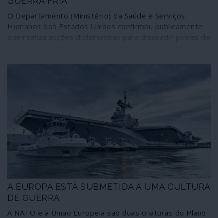
GUERRA FRIA
O Departamento (Ministério) da Saúde e Serviços
Humanos dos Estados Unidos confirmou publicamente
que realiza acções diplomáticas para dissuadir países de
recorrerem a medicamentos produzidos por “Estados
mal-intencionados” como a Rússia e a China. Um dos
exemplos citados a propósito foi a intervenção para
“persuadir o Brasil a rejeitar a vacina russa contra a
Covid-19”. Não explicando tudo, um episódio como este
ajuda-nos a entender as histórias mal contadas que
envolvem os processos de vacinação às escalas
nacionais, regionais e global – e que estão a custar vidas
humanas, pelas quais ninguém será, obviamente,
responsabilizado.
A EUROPA ESTÁ SUBMETIDA A UMA CULTURA
DE GUERRA
A NATO e a União Europeia são duas criaturas do Plano