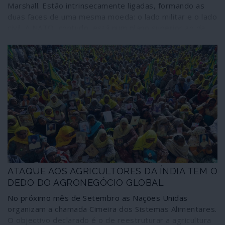
Marshall. Estão intrinsecamente ligadas, formando as
duas faces de uma mesma moeda: o lado militar e o lado
civil. A NATO, contudo, está num plano superior ao da
União Europeia porque, segundo os tratados, deve
garantir a sua segurança. Por isso os jogos de guerra e
as campanhas de propaganda sobre as supostas
“ameaças” externas tornaram-se o quotidiano dos
cidadãos europeus, com ou sem crises pandémicas. As
sociedades europeias vivem sob uma cultura de guerra,
sugerindo a todo o momento uma necessidade de
“protecção” permanente dos Estados Unidos.
ATAQUE AOS AGRICULTORES DA ÍNDIA TEM O
DEDO DO AGRONEGÓCIO GLOBAL
No próximo mês de Setembro as Nações Unidas
organizam a chamada Cimeira dos Sistemas Alimentares.
O objectivo declarado é o de reestruturar a agricultura