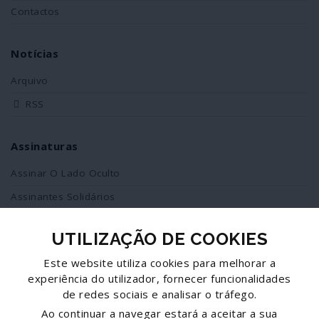
Contactos
Notícias
Arquivo
RSS
Assinaturas
Assinar O Lado Oculto
Assinantes Solidários
UTILIZAÇÃO DE COOKIES
Redes Sociais
Este website utiliza cookies para melhorar a
Siga-nos no facebook
experiência do utilizador, fornecer funcionalidades
de redes sociais e analisar o tráfego.
Partilhe esta página
Ao continuar a navegar estará a aceitar a sua