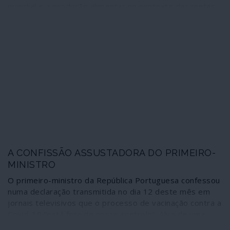
mundial e a produção alimentar no contexto das metas
de agricultura dita “sustentável” inseridas no projecto
de globalização neoliberal designado oficialmente
“Agenda 2030 da ONU”. As leis de desregulação da
agricultura impostas recentemente na Índia pelo
governo fascista de Narendra Modi integram-se no
quadro dessa agenda e, como pode perceber-se pelo
terramoto social que está a registar-se no país, nada
disto augura algo de bom.
A CONFISSÃO ASSUSTADORA DO PRIMEIRO-
MINISTRO
O primeiro-ministro da República Portuguesa confessou
numa declaração transmitida no dia 12 deste mês em
jornais televisivos que o processo de vacinação contra a
Covid-19 “está fora do nosso controlo”. Alvo de uma
barragem de ataques, quantos deles despropositados e