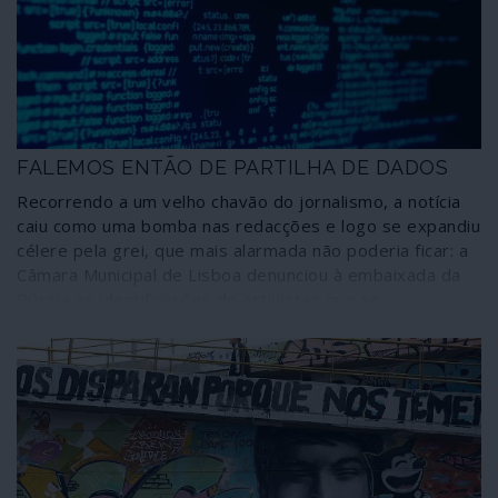
aproveitamento destas convulsões como “janelas de
oportunidade” para proceder ao “novo reinício”, o Great
Reset do capitalismo.
FALEMOS ENTÃO DE PARTILHA DE DADOS
Recorrendo a um velho chavão do jornalismo, a notícia
caiu como uma bomba nas redacções e logo se expandiu
célere pela grei, que mais alarmada não poderia ficar: a
Câmara Municipal de Lisboa denunciou à embaixada da
Rússia as identificações de activistas que se
manifestaram em Lisboa por um abnegado prosélito da
resistência anti-Putin. Como deve ser nestas ocasiões
de extrema gravidade para a nação, o chefe de Estado
tomou as dores da comunidade e em palavras enfáticas
manifestou a sua revolta – que é a revolta de todos –
com o comportamento municipal. Pena é que o mesmo
chefe de Estado e as carpideiras mediáticas não
expressem ira semelhante quando a mesma Câmara