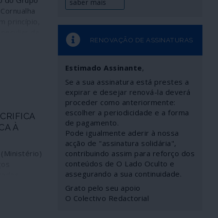
o do Grupo
saber mais
 Cornualha
m princípio,
peculiar da
RENOVAÇÃO DE ASSINATURAS
” com a
 O quadro
muito mais
Estimado Assinante
,
meiras
Se a sua assinatura está prestes a
7, NATO e
expirar e desejar renová-la deverá
 o caminho
proceder como anteriormente:
pera que
escolher a periodicidade e a forma
CRIFICA
o de
de pagamento.
CA À
ira Putin-
Pode igualmente aderir à nossa
a, que
acção de "assinatura solidária",
será um
Ministério)
contribuindo assim para reforço dos
conteúdos de O Lado Oculto e
ços
assegurando a sua continuidade.
tados
u
Grato pelo seu apoio
 realiza
O Colectivo Redactorial
cas para
 de