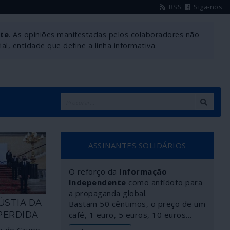
RSS
Siga-nos
nte
. As opiniões manifestadas pelos colaboradores não
l, entidade que define a linha informativa.
ASSINANTES SOLIDÁRIOS
O reforço da
Informação
Independente
como antídoto para
a propaganda global.
ÚSTIA DA
Bastam 50 cêntimos, o preço de um
PERDIDA
café, 1 euro, 5 euros, 10 euros…