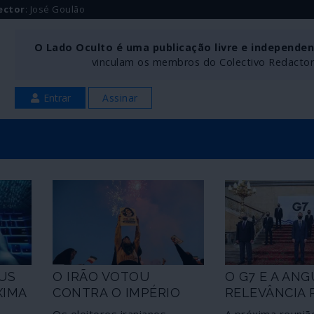
ector
: José Goulão
O Lado Oculto é uma publicação livre e independe
vinculam os membros do Colectivo Redactoria
Entrar
Assinar
US
O IRÃO VOTOU
O G7 E A ANG
XIMA
CONTRA O IMPÉRIO
RELEVÂNCIA 