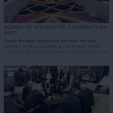
ACORDO DO AFEGANISTÃO É A DERROTA DA
NATO
Consta dos anais diplomáticos dos finais dos anos
sessenta do século passado que os Estados Unidos
reconheceram a sua derrota militar no Vietname a partir
do momento em que cederam perante as partes
vietnamitas na discussão sobre o formato da mesa de
conversações em Paris – que, na prática, reconheceu o
Governo Revolucionário Provisório do Vietname do Sul.
Cinquenta anos depois, a assinatura de um acordo com
os Talibã em Doha, no Qatar, é a confissão da derrota
norte-americana na sua mais longa guerra, a do
Afeganistão. Uma derrota que não é apenas dos
Estados Unidos mas também da NATO – logo dos
próprios governos que integram a aliança.