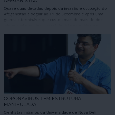
aniquilação mútua. Bem-vindos, por outras palavras, ao
AFEGANISTÃO
mais novo campo de batalha da Terceira Guerra Mundial.
Quase duas décadas depois da invasão e ocupação do
Afeganistão a seguir ao 11 de Setembro e após uma
guerra interminável que custou mais de mais de dois
biliões (milhões de milhões) de dólares é difícil não
haver nada de "histórico" num possível acordo de paz
entre os Estados Unidos e os Talibã na cidade de Doha,
no Qatar.
CORONAVÍRUS TEM ESTRUTURA
MANIPULADA
Cientistas indianos da Universidade de Nova Deli