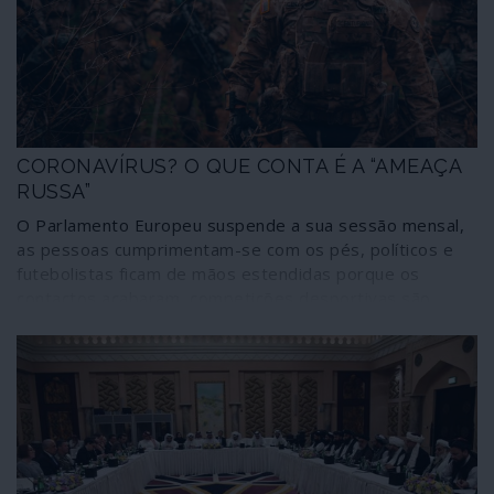
CORONAVÍRUS? O QUE CONTA É A “AMEAÇA
RUSSA”
O Parlamento Europeu suspende a sua sessão mensal,
as pessoas cumprimentam-se com os pés, políticos e
futebolistas ficam de mãos estendidas porque os
contactos acabaram, competições desportivas são
adiadas, evitam-se ajuntamentos. Entretanto a Europa
vai ser invadida por 30 mil soldados norte-americanos
que, acompanhados por mais dez mil de países da
NATO, irão dedicar-se a jogos de guerra contra “a
ameaça russa” em dez países europeus, entre os quais
a Itália, o mais atingido pelo coronavírus. Disse
coronavírus? O que é isso comparado com a “ameaça
russa”?