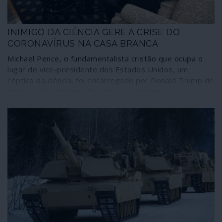
INIMIGO DA CIÊNCIA GERE A CRISE DO
CORONAVÍRUS NA CASA BRANCA
Michael Pence, o fundamentalista cristão que ocupa o
lugar de vice-presidente dos Estados Unidos, um
céptico da ciência, foi encarregado por Donald Trump de
filtrar toda a informação sobre o coronavírus que pode
chegar à comunicação social e à população dos Estados
Unidos. Ferrenho do dogma “criacionista” e inimigo da
teoria da evolução, responsável pelo maior surto de HIV
no Estado de Indiana, onde era governador, adversário
do uso de preservativo – método “demasiado moderno”
– adepto do “tratamento clínico” da homossexualidade,
Pence dirige uma “task-force” para lidar com a crise do
COVID-19. E a fotografia oficial da primeira reunião do
grupo na Casa Branca mostra os participantes rezando
para que o mal do coronavírus seja afastado.