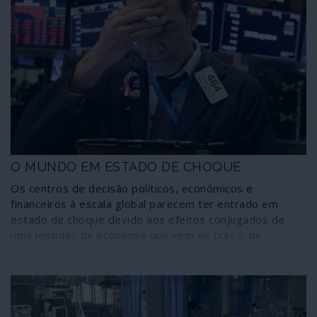
O MUNDO EM ESTADO DE CHOQUE
Os centros de decisão políticos, económicos e
financeiros à escala global parecem ter entrado em
estado de choque devido aos efeitos conjugados de
uma lentidão da economia que vem de trás e da
expansão contínua da epidemia de coronavírus (COVID-
19), a que se juntou, nas últimas horas, uma queda a
pique do preço do petróleo e das principais bolsas de
valores.