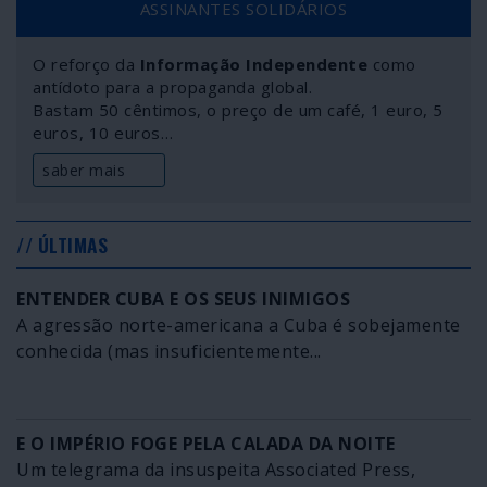
ASSINANTES SOLIDÁRIOS
Ucrânia e na Macedónia, acha que se trata de um acordo
essencial para “repelir actores maléficos” como a Rússia
O reforço da
Informação Independente
como
e a China.
antídoto para a propaganda global.
Bastam 50 cêntimos, o preço de um café, 1 euro, 5
euros, 10 euros…
saber mais
// ÚLTIMAS
ENTENDER CUBA E OS SEUS INIMIGOS
A agressão norte-americana a Cuba é sobejamente
conhecida (mas insuficientemente...
E O IMPÉRIO FOGE PELA CALADA DA NOITE
Um telegrama da insuspeita Associated Press,