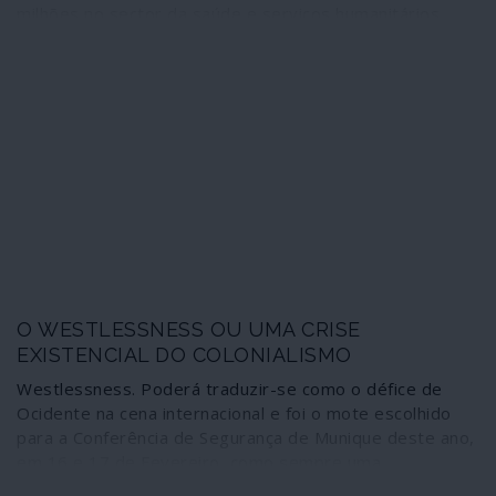
milhões no sector da saúde e serviços humanitários
(menos 10% que em 2020), apesar de só nos últimos
quatro meses terem morrido 10 mil cidadãos norte-
americanos vítimas de gripe comum. São estas as
prioridades do regime de Washington, que se diz
inquieto com “o ressurgimento de Estados nacionais
rivais, nomeadamente a China e a Rússia”. É preciso, diz
o documento, “aumentar a nossa vantagem bélica”
sobre esses e outros países.
O WESTLESSNESS OU UMA CRISE
EXISTENCIAL DO COLONIALISMO
Westlessness. Poderá traduzir-se como o défice de
Ocidente na cena internacional e foi o mote escolhido
para a Conferência de Segurança de Munique deste ano,
em 16 e 17 de Fevereiro, como sempre uma
organização associada à NATO. Percebeu-se, pela