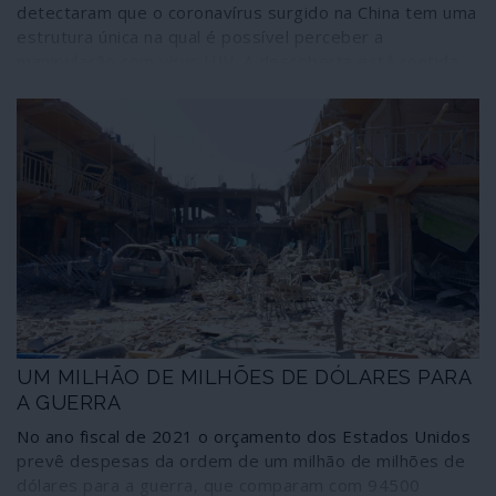
detectaram que o coronavírus surgido na China tem uma
estrutura única na qual é possível perceber a
manipulação com vírus HIV. A descoberta está contida
numa pré-publicação – ainda não revista por outros
cientistas – das investigações que efectuaram sobre o
2019-nCoV. Entretanto, outros especialistas recordam
que o tratamento com medicamentos contra o HIV de
doentes vítimas da epidemia na China tem registado
alguns êxitos. Apesar dos condicionalismos existentes
ainda em torno da investigação indiana, mas tendo a
certeza de que o assunto não cabe na comunicação
social corporativa, O Lado Oculto faz eco desta
informação para que seja integrada no quadro dos
dados a reter sobre o grande e necessário debate em
torno do 2019-nCoV como eventual criação humana.
UM MILHÃO DE MILHÕES DE DÓLARES PARA
A GUERRA
No ano fiscal de 2021 o orçamento dos Estados Unidos
prevê despesas da ordem de um milhão de milhões de
dólares para a guerra, que comparam com 94500