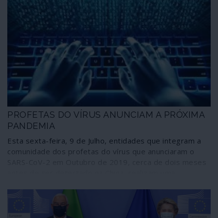
PROFETAS DO VÍRUS ANUNCIAM A PRÓXIMA
PANDEMIA
Esta sexta-feira, 9 de Julho, entidades que integram a
comunidade dos profetas do vírus que anunciaram o
SARS-CoV-2 em Outubro de 2019, cerca de dois meses
antes de ser detectado na China, realizam uma
simulação designada Cyber Polygon do que consideram
ser a próxima pandemia, uma ciberpandemia com tal
dimensão que, comparativamente, faria a crise da
COVID-19 parecer um “pequeno distúrbio”. Quem o diz