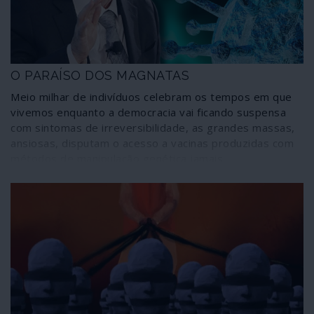
como na realidade tudo começou e se desenvolveu,
desde a deslavada mentira do “vírus de Wuhan” – que já
andava por outras partes do mundo antes de ser
identificado na China – até à gigantesca campanha de
terror global montada paralelamente à declaração de
O PARAÍSO DOS MAGNATAS
pandemia.
Meio milhar de indivíduos celebram os tempos em que
vivemos enquanto a democracia vai ficando suspensa
com sintomas de irreversibilidade, as grandes massas,
ansiosas, disputam o acesso a vacinas produzidas com
métodos de manipulação genética jamais
experimentados em seres humanos e as economias
nacionais se afundam.