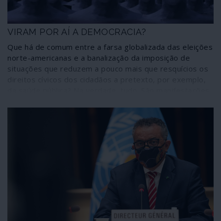
VIRAM POR AÍ A DEMOCRACIA?
Que há de comum entre a farsa globalizada das eleições
norte-americanas e a banalização da imposição de
situações que reduzem a pouco mais que resquícios os
direitos cívicos dos cidadãos a pretexto, por exemplo,
da saúde pública? Na verdade, tudo. São manifestações
comuns de uma maneira cada vez mais excepcional de
olhar a sociedade em todo o mundo gerido pela
ortodoxia neoliberal, ditada pela crise em que continua a
afundar-se a própria ortodoxia neoliberal.