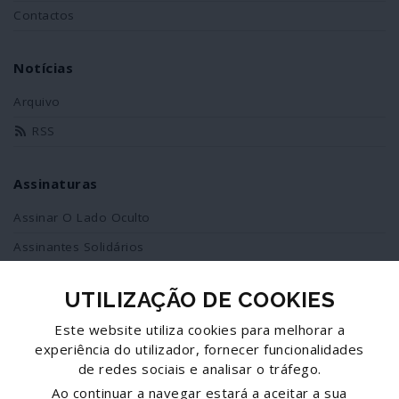
Contactos
Notícias
Arquivo
RSS
Assinaturas
Assinar O Lado Oculto
Assinantes Solidários
UTILIZAÇÃO DE COOKIES
Redes Sociais
Este website utiliza cookies para melhorar a
Siga-nos no facebook
experiência do utilizador, fornecer funcionalidades
de redes sociais e analisar o tráfego.
Partilhe esta página
Ao continuar a navegar estará a aceitar a sua