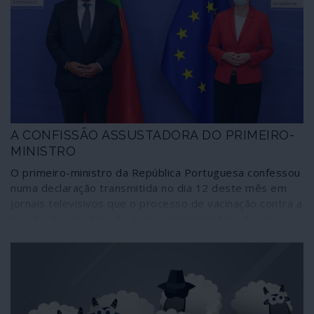
é o chefe do Fórum Económico Mundial (WEF na sigla
inglesa), Klaus Schwab, ardente defensor do
aproveitamento destas convulsões como “janelas de
oportunidade” para proceder ao “novo reinício”, o Great
Reset do capitalismo.
A CONFISSÃO ASSUSTADORA DO PRIMEIRO-
MINISTRO
O primeiro-ministro da República Portuguesa confessou
numa declaração transmitida no dia 12 deste mês em
jornais televisivos que o processo de vacinação contra a
Covid-19 “está fora do nosso controlo”. Alvo de uma
barragem de ataques, quantos deles despropositados e
oportunistas, não consta, ao invés, que António Costa
tenha sido sequer admoestado por admitir a mais grave
situação que poderia existir em pleno combate à
pandemia. Em causa está a saúde pública e também a
própria essência do funcionamento do país como nação