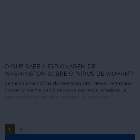
O QUE SABE A ESPIONAGEM DE
WASHINGTON SOBRE O “VÍRUS DE WUHAN”?
Segundo uma notícia da televisão ABC News, reforçada
posteriormente pelos serviços secretos israelitas, a
espionagem militar dos Estados Unidos tinha
conhecimento, em meados de Novembro de 2019, de
um “acontecimento epidémico catastrófico” em Wuhan.
O Pentágono continua, porém, a ser ambíguo quanto ao
conteúdo ou mesmo à existência ou não de um
1
2
documento sobre essa matéria. O episódio permite,
porém, levantar importantes perguntas: se autoridades