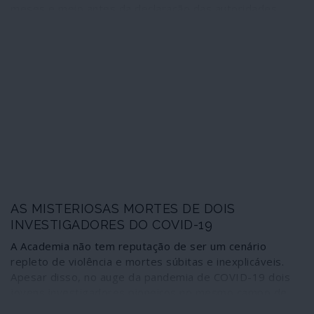
meses e meio antes da declaração das autoridades
chinesas da cidade de Wuhan e praticamente um ano
antes de ter sido anunciado, em 25 de Fevereiro de
2020, o primeiro caso de COVID-19 “importado” na
capital catalã. Mais uma demonstração de que a
narrativa oficial do “vírus de Wuhan” pode ser cómoda
para evitar uma investigação profunda das reais origens
do fenómeno, conveniente do ponto de vista
geopolítico, oportuna para as operações de propaganda
em multiplicação mas está longe de caber nas
realidades que vão sendo conhecidas.
AS MISTERIOSAS MORTES DE DOIS
INVESTIGADORES DO COVID-19
A Academia não tem reputação de ser um cenário
repleto de violência e mortes súbitas e inexplicáveis.
Apesar disso, no auge da pandemia de COVID-19 dois
jovens investigadores pioneiros no mesmo campo de
estudo encontraram fins misteriosos.