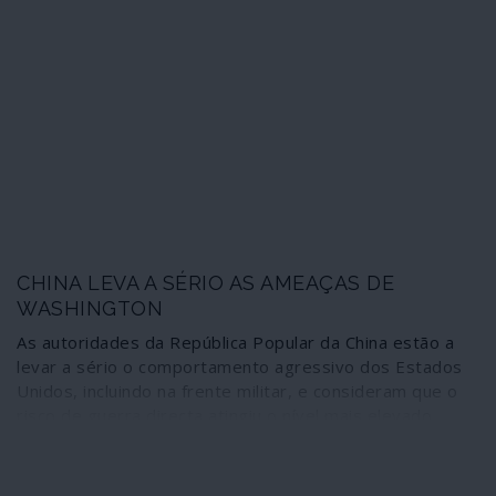
CHINA LEVA A SÉRIO AS AMEAÇAS DE
WASHINGTON
As autoridades da República Popular da China estão a
levar a sério o comportamento agressivo dos Estados
Unidos, incluindo na frente militar, e consideram que o
risco de guerra directa atingiu o nível mais elevado
desde os acontecimentos na Praça Tiananmen, Pequim,
em 1990.