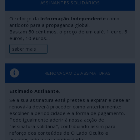
ASSINANTES SOLIDÁRIOS
de Washington sabiam da “catástrofe” em meados de
Novembro porque não se prepararam a tempo para ela
O reforço da
Informação Independente
como
e culpam a China de a ter “escondido”? Como sabe a
antídoto para a propaganda global.
espionagem norte-americana de factos que só vieram a
Bastam 50 cêntimos, o preço de um café, 1 euro, 5
ser conhecidos por médicos chineses de Wuhan mais de
euros, 10 euros…
um mês depois, na segunda metade de Dezembro? Será
que os Estados Unidos “adivinharam” o COVID-19 e os
saber mais
seus efeitos bastante antes de ele ter sido
identificado?
RENOVAÇÃO DE ASSINATURAS
Estimado Assinante
,
Se a sua assinatura está prestes a expirar e desejar
renová-la deverá proceder como anteriormente:
escolher a periodicidade e a forma de pagamento.
Pode igualmente aderir à nossa acção de
"assinatura solidária", contribuindo assim para
reforço dos conteúdos de O Lado Oculto e
assegurando a sua continuidade.