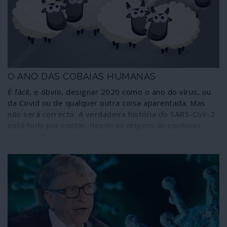
independente.
O ANO DAS COBAIAS HUMANAS
É fácil, e óbvio, designar 2020 como o ano do vírus, ou
da Covid ou de qualquer outra coisa aparentada. Mas
não será correcto. A verdadeira história do SARS-CoV-2
está toda por contar, desde as origens às confusas
estatísticas, sejam as relacionadas com as causas de
mortes sejam as resultantes de diagnósticos feitos com
base em testes que não foram criados para fazer
diagnósticos. Terá, portanto, de passar muito tempo
até que se percebam todas as vertentes da pandemia
de Covid-19 e respectivos efeitos sobre a formatação
do mundo em que vivemos. E o mais certo é sermos
confrontados com a inevitabilidade das consequências
sem jamais nos ser dada a possibilidade de conhecer