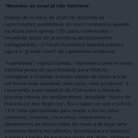
“Business as usual já não funciona”
Depois de no início de 2020 ter discutido as
repercussões pandémicas do novo coronavírus quando
na altura havia apenas 150 casos confirmados –
revelando dotes de presciência absolutamente
esmagadores – o Fórum Económico Mundial prepara
agora o “grande reset” do capitalismo neoliberal.
“A pandemia”, explica Schwab, “representa uma rara mas
estreita janela de oportunidade para reflectir,
reimaginar e redefinir o nosso mundo de modo a criar
um futuro mais saudável, mais justo, mais próspero”. E
recorrendo a um relatório do FEM sobre o tema da
próxima cimeira do neoliberalismo, intitulado “Futuro da
Natureza e dos Negócios”, fica a saber-se que o COVID-
19 é “uma oportunidade para mudar a forma como
comemos, vivemos, crescemos, construímos e
alimentamos as nossas vidas de modo a alcançar uma
economia neutra em carbono, ‘positiva para a natureza’
e contra a perda de biodiversidade até 2030”. Óptimas