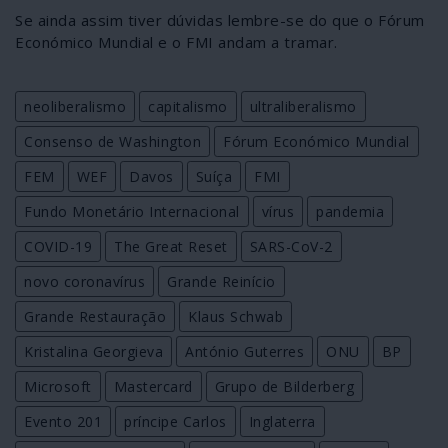
Se ainda assim tiver dúvidas lembre-se do que o Fórum
Económico Mundial e o FMI andam a tramar.
neoliberalismo
capitalismo
ultraliberalismo
Consenso de Washington
Fórum Económico Mundial
FEM
WEF
Davos
Suíça
FMI
Fundo Monetário Internacional
vírus
pandemia
COVID-19
The Great Reset
SARS-CoV-2
novo coronavírus
Grande Reinício
Grande Restauração
Klaus Schwab
Kristalina Georgieva
António Guterres
ONU
BP
Microsoft
Mastercard
Grupo de Bilderberg
Evento 201
príncipe Carlos
Inglaterra