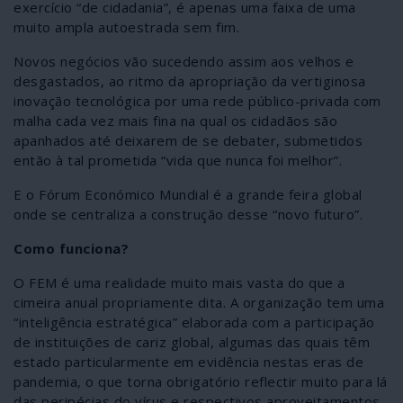
exercício “de cidadania”, é apenas uma faixa de uma
muito ampla autoestrada sem fim.
Novos negócios vão sucedendo assim aos velhos e
desgastados, ao ritmo da apropriação da vertiginosa
inovação tecnológica por uma rede público-privada com
malha cada vez mais fina na qual os cidadãos são
apanhados até deixarem de se debater, submetidos
então à tal prometida “vida que nunca foi melhor”.
E o Fórum Económico Mundial é a grande feira global
onde se centraliza a construção desse “novo futuro”.
Como funciona?
O FEM é uma realidade muito mais vasta do que a
cimeira anual propriamente dita. A organização tem uma
“inteligência estratégica” elaborada com a participação
de instituições de cariz global, algumas das quais têm
estado particularmente em evidência nestas eras de
pandemia, o que torna obrigatório reflectir muito para lá
das peripécias do vírus e respectivos aproveitamentos.