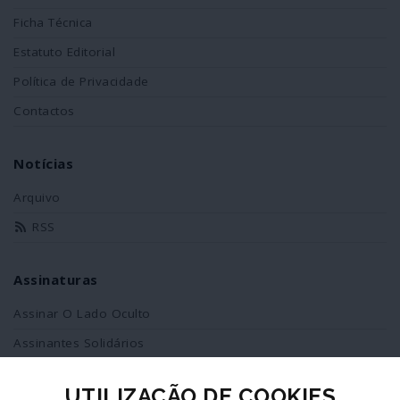
Ficha Técnica
Estatuto Editorial
Política de Privacidade
Contactos
Notícias
Arquivo
RSS
Assinaturas
Assinar O Lado Oculto
Assinantes Solidários
UTILIZAÇÃO DE COOKIES
Redes Sociais