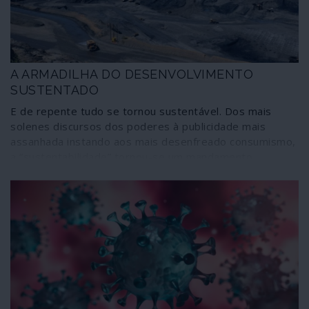
A ARMADILHA DO DESENVOLVIMENTO
SUSTENTADO
E de repente tudo se tornou sustentável. Dos mais
solenes discursos dos poderes à publicidade mais
assanhada instando aos mais desenfreado consumismo,
a “sustentabilidade” tornou-se um mandamento
inapelável; ignorando nós se muitos dos doutrinadores
saberão do que estão a falar. Em prol da
sustentabilidade faz-se uma mixórdia de conceitos onde
cabem a ecologia, o combate às mudanças climáticas, a
pegada de carbono e respectiva neutralização, o efeito
de estufa, o degelo, as energias renováveis, o
desenvolvimento sustentável; num ápice, as coisas que
consumimos no dia-a-dia tornaram-se recicláveis,
compostáveis, biodegradáveis, obrigatoriamente
biológicas. Circula muito e constante ruído para nos