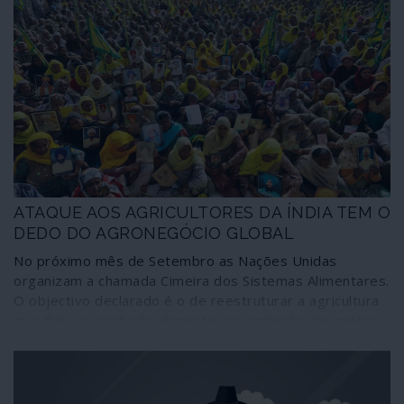
ATAQUE AOS AGRICULTORES DA ÍNDIA TEM O
DEDO DO AGRONEGÓCIO GLOBAL
No próximo mês de Setembro as Nações Unidas
organizam a chamada Cimeira dos Sistemas Alimentares.
O objectivo declarado é o de reestruturar a agricultura
mundial e a produção alimentar no contexto das metas
de agricultura dita “sustentável” inseridas no projecto
de globalização neoliberal designado oficialmente
“Agenda 2030 da ONU”. As leis de desregulação da
agricultura impostas recentemente na Índia pelo