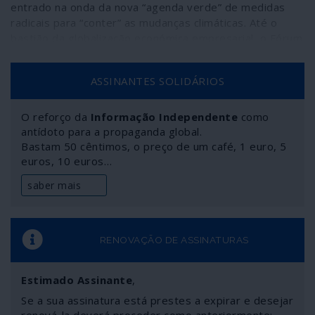
entrado na onda da nova “agenda verde” de medidas
radicais para “conter” as mudanças climáticas. Até o
bastião da globalização económica empresarial, o Fórum
Económico Mundial de Davos, na Suíça, a transformou no
tema principal da reunião deste ano, envolvendo “as
ASSINANTES SOLIDÁRIOS
partes interessadas num mundo coeso e sustentável”.
Entre as noções em foco esteve a “de como salvar o
planeta” em que a palestrante em destaque foi a jovem
O reforço da
Informação Independente
como
activista sueca Greta Thunberg. O que poucos
antídoto para a propaganda global.
percebem é como tudo isto está a ser orquestrado com
Bastam 50 cêntimos, o preço de um café, 1 euro, 5
euros, 10 euros…
cuidado para preparar uma mudança massiva nos fluxos
globais de capitais, movimento através do qual um
saber mais
punhado de gigantes financeiros tem tudo a ganhar.
RENOVAÇÃO DE ASSINATURAS
Estimado Assinante
,
Se a sua assinatura está prestes a expirar e desejar