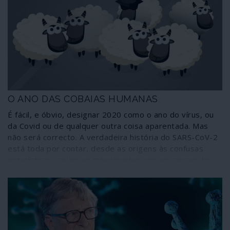
governo fascista de Narendra Modi integram-se no
quadro dessa agenda e, como pode perceber-se pelo
terramoto social que está a registar-se no país, nada
disto augura algo de bom.
O ANO DAS COBAIAS HUMANAS
É fácil, e óbvio, designar 2020 como o ano do vírus, ou
da Covid ou de qualquer outra coisa aparentada. Mas
não será correcto. A verdadeira história do SARS-CoV-2
está toda por contar, desde as origens às confusas
estatísticas, sejam as relacionadas com as causas de
mortes sejam as resultantes de diagnósticos feitos com
base em testes que não foram criados para fazer
diagnósticos. Terá, portanto, de passar muito tempo
até que se percebam todas as vertentes da pandemia
de Covid-19 e respectivos efeitos sobre a formatação
do mundo em que vivemos. E o mais certo é sermos