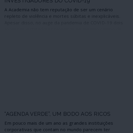
INVESTIGADORES DO COVID-19
A Academia não tem reputação de ser um cenário
repleto de violência e mortes súbitas e inexplicáveis.
Apesar disso, no auge da pandemia de COVID-19 dois
jovens investigadores pioneiros no mesmo campo de
estudo encontraram fins misteriosos.
“AGENDA VERDE”, UM BODO AOS RICOS
Em pouco mais de um ano as grandes instituições
corporativas que contam no mundo parecem ter