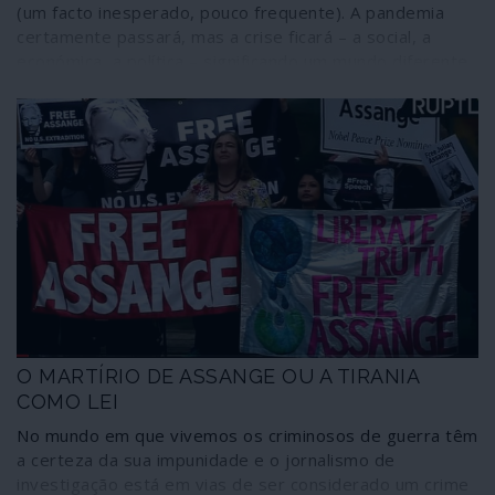
(um facto inesperado, pouco frequente). A pandemia
certamente passará, mas a crise ficará – a social, a
económica, a política – significando um mundo diferente
que nem os mais ousados cientistas sociais e
politólogos podem imaginar, com uma estimativa de
mais de três mil milhões de desempregados.
O MARTÍRIO DE ASSANGE OU A TIRANIA
COMO LEI
No mundo em que vivemos os criminosos de guerra têm
a certeza da sua impunidade e o jornalismo de
investigação está em vias de ser considerado um crime