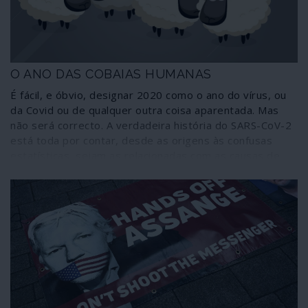
O ANO DAS COBAIAS HUMANAS
É fácil, e óbvio, designar 2020 como o ano do vírus, ou
da Covid ou de qualquer outra coisa aparentada. Mas
não será correcto. A verdadeira história do SARS-CoV-2
está toda por contar, desde as origens às confusas
estatísticas, sejam as relacionadas com as causas de
mortes sejam as resultantes de diagnósticos feitos com
base em testes que não foram criados para fazer
diagnósticos. Terá, portanto, de passar muito tempo
até que se percebam todas as vertentes da pandemia
de Covid-19 e respectivos efeitos sobre a formatação
do mundo em que vivemos. E o mais certo é sermos
confrontados com a inevitabilidade das consequências
sem jamais nos ser dada a possibilidade de conhecer
como na realidade tudo começou e se desenvolveu,
desde a deslavada mentira do “vírus de Wuhan” – que já