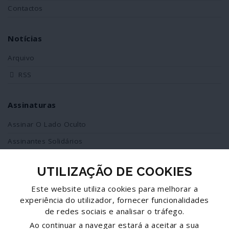
Contactos
Notícias
Arquivo
RSS
Assinaturas
Assinar O Lado Oculto
Assinantes Solidários
UTILIZAÇÃO DE COOKIES
Redes Sociais
Este website utiliza cookies para melhorar a
Siga-nos no facebook
experiência do utilizador, fornecer funcionalidades
de redes sociais e analisar o tráfego.
Partilhe esta página
Ao continuar a navegar estará a aceitar a sua