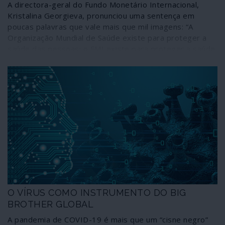
A directora-geral do Fundo Monetário Internacional,
Kristalina Georgieva, pronunciou uma sentença em
poucas palavras que vale mais que mil imagens: “A
Organização Mundial de Saúde existe para proteger a
saúde das pessoas; o FMI existe para proteger a saúde
da economia mundial”. Ficamos avisados: ai dos povos
cujos dirigentes resolverem combater o cataclismo
económico gerado pelo novo coronavírus recorrendo às
bem conhecidas “ajudas” do FMI e das suas extensões
troikianas para consumo interno da União Europeia!
O VÍRUS COMO INSTRUMENTO DO BIG
BROTHER GLOBAL
A pandemia de COVID-19 é mais que um “cisne negro”