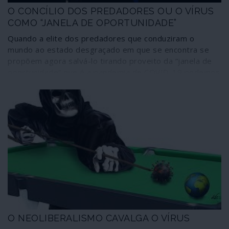
O CONCÍLIO DOS PREDADORES OU O VÍRUS
COMO “JANELA DE OPORTUNIDADE”
Quando a elite dos predadores que conduziram o
mundo ao estado desgraçado em que se encontra se
propõem agora salvá-lo tirando proveito da “janela de
oportunidade” que é a pandemia de COVID-19 podemos
deduzir que há nuvens ainda mais negras no horizonte.
O NEOLIBERALISMO CAVALGA O VÍRUS