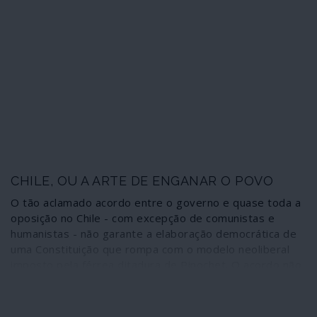
humanos.
Em causa estão o respeito por direitos humanos
básicos, pela dignidade e a privacidade dos cidadãos;
além de se abrirem, desse modo, novas portas para
perseguições arbitrárias, discriminação xenófoba e
reforço da pressão sobre refugiados e imigrantes.
CHILE, OU A ARTE DE ENGANAR O POVO
O tão aclamado acordo entre o governo e quase toda a
oposição no Chile - com excepção de comunistas e
humanistas - não garante a elaboração democrática de
uma Constituição que rompa com o modelo neoliberal
imposto pela férrea ditadura de Pinochet. O acordo não
garante mesmo a elaboração da Constituição por uma
assembleia constituinte totalmente eleita por voto
directo. E reserva a exigência de aprovação da Carta