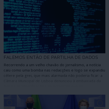
FALEMOS ENTÃO DE PARTILHA DE DADOS
Recorrendo a um velho chavão do jornalismo, a notícia
caiu como uma bomba nas redacções e logo se expandiu
célere pela grei, que mais alarmada não poderia ficar: a
Câmara Municipal de Lisboa denunciou à embaixada da
Rússia as identificações de activistas que se
manifestaram em Lisboa por um abnegado prosélito da
resistência anti-Putin. Como deve ser nestas ocasiões
de extrema gravidade para a nação, o chefe de Estado
tomou as dores da comunidade e em palavras enfáticas