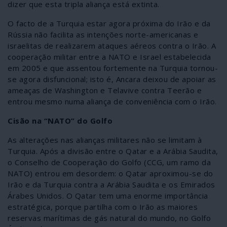
dizer que esta tripla aliança está extinta.
O facto de a Turquia estar agora próxima do Irão e da
Rússia não facilita as intenções norte-americanas e
israelitas de realizarem ataques aéreos contra o Irão. A
cooperação militar entre a NATO e Israel estabelecida
em 2005 e que assentou fortemente na Turquia tornou-
se agora disfuncional; isto é, Ancara deixou de apoiar as
ameaças de Washington e Telavive contra Teerão e
entrou mesmo numa aliança de conveniência com o Irão.
Cisão na “NATO” do Golfo
As alterações nas alianças militares não se limitam à
Turquia. Após a divisão entre o Qatar e a Arábia Saudita,
o Conselho de Cooperação do Golfo (CCG, um ramo da
NATO) entrou em desordem: o Qatar aproximou-se do
Irão e da Turquia contra a Arábia Saudita e os Emirados
Árabes Unidos. O Qatar tem uma enorme importância
estratégica, porque partilha com o Irão as maiores
reservas marítimas de gás natural do mundo, no Golfo