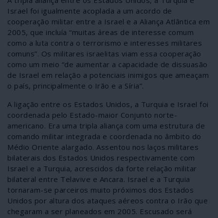
A tripla aliança entre os Estados Unidos, a Turquia e
Israel foi igualmente acoplada a um acordo de
cooperação militar entre a Israel e a Aliança Atlântica em
2005, que incluía “muitas áreas de interesse comum
como a luta contra o terrorismo e interesses militares
comuns”. Os militares israelitas viam essa cooperação
como um meio “de aumentar a capacidade de dissuasão
de Israel em relação a potenciais inimigos que ameaçam
o país, principalmente o Irão e a Síria”.
A ligação entre os Estados Unidos, a Turquia e Israel foi
coordenada pelo Estado-maior Conjunto norte-
americano. Era uma tripla aliança com uma estrutura de
comando militar integrada e coordenada no âmbito do
Médio Oriente alargado. Assentou nos laços militares
bilaterais dos Estados Unidos respectivamente com
Israel e a Turquia, acrescidos da forte relação militar
bilateral entre Telavive e Ancara. Israel e a Turquia
tornaram-se parceiros muito próximos dos Estados
Unidos por altura dos ataques aéreos contra o Irão que
chegaram a ser planeados em 2005. Escusado será