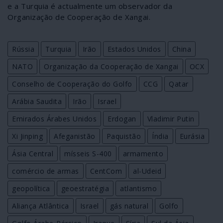
e a Turquia é actualmente um observador da
Organização de Cooperação de Xangai.
Rússia
Turquia
Irão
Estados Unidos
China
NATO
Organização da Cooperação de Xangai
OCX
Conselho de Cooperação do Golfo
CCG
Qatar
Arábia Saudita
Irão
Israel
Emirados Árabes Unidos
Erdogan
Vladimir Putin
Xi Jinping
Afeganistão
Paquistão
Índia
Eurásia
Ásia Central
mísseis S-400
armamento
comércio de armas
CentCom
al-Udeid
geopolítica
geoestratégia
atlantismo
Aliança Atlântica
Israel
gás natural
Golfo