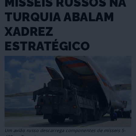
MÍSSEIS RUSSOS NA
TURQUIA ABALAM
XADREZ
ESTRATÉGICO
Um avião russo descarrega componentes de mísseis S-