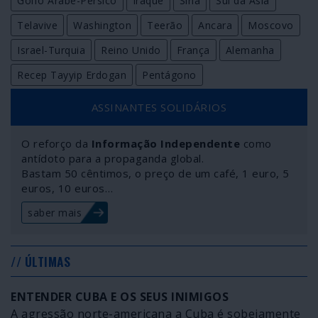
Golfo Árabe-Pérsico
Iraque
Síria
Sul da Ásia
Telavive
Washington
Teerão
Ancara
Moscovo
Israel-Turquia
Reino Unido
França
Alemanha
Recep Tayyip Erdogan
Pentágono
ASSINANTES SOLIDÁRIOS
O reforço da
Informação Independente
como
antídoto para a propaganda global.
Bastam 50 cêntimos, o preço de um café, 1 euro, 5
euros, 10 euros…
saber mais
// ÚLTIMAS
ENTENDER CUBA E OS SEUS INIMIGOS
A agressão norte-americana a Cuba é sobejamente