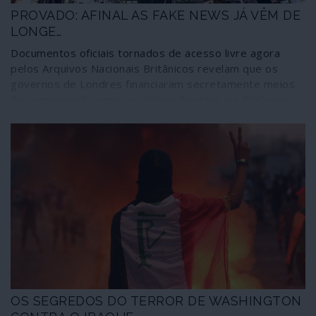
PROVADO: AFINAL AS FAKE NEWS JÁ VÊM DE
LONGE…
Documentos oficiais tornados de acesso livre agora
pelos Arquivos Nacionais Britânicos revelam que os
governos de Londres financiaram secretamente meios
de comunicação como a agência Reuters e a BBC para
publicarem falsas notícias contra a União Soviética,
instituições e organizações comunistas. Os documentos
dizem respeito ao período entre 1945 e 1977; nada
indica que tais procedimentos tenham sido
abandonados desde então, independentemente das
alterações na cena internacional e das mudanças de
proprietários daqueles e outros órgãos de informação.
OS SEGREDOS DO TERROR DE WASHINGTON