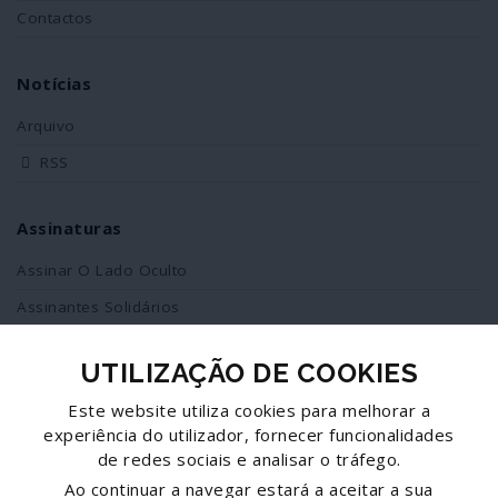
Contactos
Notícias
Arquivo
RSS
Assinaturas
Assinar O Lado Oculto
Assinantes Solidários
UTILIZAÇÃO DE COOKIES
Redes Sociais
Este website utiliza cookies para melhorar a
Siga-nos no facebook
experiência do utilizador, fornecer funcionalidades
de redes sociais e analisar o tráfego.
Partilhe esta página
Ao continuar a navegar estará a aceitar a sua