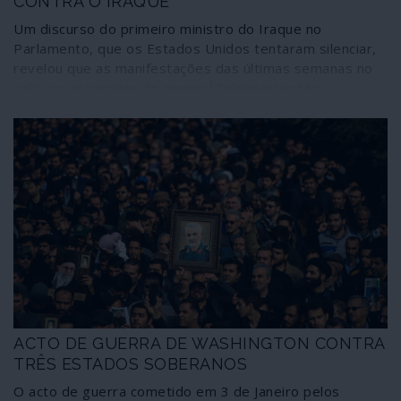
CONTRA O IRAQUE
Um discurso do primeiro ministro do Iraque no
Parlamento, que os Estados Unidos tentaram silenciar,
revelou que as manifestações das últimas semanas no
país e o assassínio do general Soleimani estão
interligadas e foram motivadas, em grande parte, pela
assinatura de um acordo económico mutuamente
vantajoso entre Bagdade e a China. Um acordo que pôs
fim à chantagem norte-americana de só aceitar
reconstruir infraestruturas no país recebendo metade
das receitas do petróleo iraquiano. Trump exigiu ao
governo que rescindisse o acordo; o primeiro-ministro
rejeitou. A partir daí passou a valer tudo, incluindo
assassínios e ameaças de morte, como a seguir se
revela.
ACTO DE GUERRA DE WASHINGTON CONTRA
TRÊS ESTADOS SOBERANOS
O acto de guerra cometido em 3 de Janeiro pelos