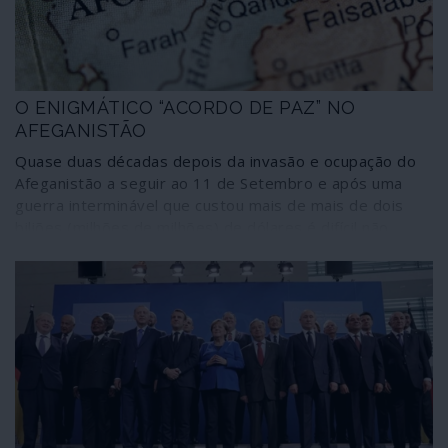
terá acontecido, de facto, em Beirute?
O ENIGMÁTICO “ACORDO DE PAZ” NO
AFEGANISTÃO
Quase duas décadas depois da invasão e ocupação do
Afeganistão a seguir ao 11 de Setembro e após uma
guerra interminável que custou mais de mais de dois
biliões (milhões de milhões) de dólares é difícil não
haver nada de "histórico" num possível acordo de paz
entre os Estados Unidos e os Talibã na cidade de Doha,
no Qatar.