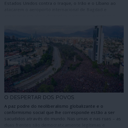
Estados Unidos contra o Iraque, o Irão e o Líbano ao
atacarem o aeroporto internacional de Bagdad e
assassinarem altos dirigentes iraquianos, iranianos e
libaneses aumenta dramaticamente o nível de
instabilidade em todo o Médio Oriente e multiplicará o
número de incidentes militares através da região. Os
assassínios encomendados pessoalmente pelo
presidente Trump, na sequência da reunião de Lisboa
entre Michael Pompeo e Benjamin Netanyahu, têm ainda
uma relevante particularidade: representam uma
espécie de ajuste de contas com operacionais e
organizações que foram fulcrais no combate a
organizações terroristas como o Isis ou Estado Islâmico
e a al-Qaida.
O DESPERTAR DOS POVOS
A paz podre do neoliberalismo globalizante e o
conformismo social que lhe corresponde estão a ser
sacudidos através do mundo. Nas urnas e nas ruas – as
duas frentes são democraticamente legítimas e