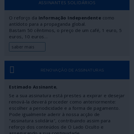
ASSINANTES SOLIDÁRIOS
capacidade do movimento libanês para por Israel em
respeito e atingir qualquer região deste país. A notícia
O reforço da
Informação Independente
como
não correu mundo, mas a relação de forças está
antídoto para a propaganda global.
diferente: o potencial balístico do Hezbollah revela um
Bastam 50 cêntimos, o preço de um café, 1 euro, 5
caminho para a paridade táctica com o Estado sionista.
euros, 10 euros…
saber mais
RENOVAÇÃO DE ASSINATURAS
Estimado Assinante
,
Se a sua assinatura está prestes a expirar e desejar
renová-la deverá proceder como anteriormente:
escolher a periodicidade e a forma de pagamento.
Pode igualmente aderir à nossa acção de
"assinatura solidária", contribuindo assim para
reforço dos conteúdos de O Lado Oculto e
assegurando a sua continuidade.