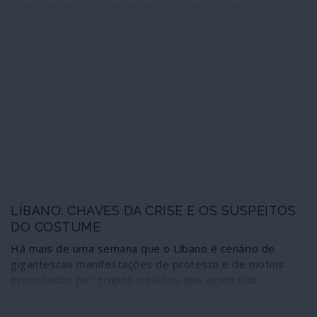
complementares – os povos dão sinais de que a
sonolência hipnótica induzida pelo entertainment
mediático em que se transformou tudo o que tem a ver
com a vida das pessoas é uma arma que também se
desgasta, desmascara e vai perdendo eficácia. Uma
faúlha representada por um aumento de preços, um
corte de subsídios sociais, o lançamento de mais um
imposto tornaram-se agora susceptíveis de provocar
grandes e vibrantes explosões sociais. A arbitrariedade
e a impunidade do sistema dominante começam a
encontrar barreiras humanas.
LÍBANO: CHAVES DA CRISE E OS SUSPEITOS
DO COSTUME
Há mais de uma semana que o Líbano é cenário de
gigantescas manifestações de protesto e de motins
provocados por grupos isolados que agem sob
comando directo. É quase impossível circular, todas as
estradas estão cortadas. O movimento estendeu-se