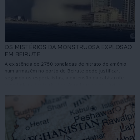
restauração e modernização das infraestruturas
desenvolvimentistas e produtivas do país. O Líbano
está numa encruzilhada: mais da mesma degradação sob
o mito neoliberal da “Paris do Oriente”; ou virar-se para
Leste, ao reencontro da história, da cultura e de uma via
de desenvolvimento independente.
OS MISTÉRIOS DA MONSTRUOSA EXPLOSÃO
EM BEIRUTE
A existência de 2750 toneladas de nitrato de amónio
num armazém no porto de Beirute pode justificar,
segundo os especialistas, a extensão da catástrofe
registada na tarde de 4 de Agosto e o seu trágico
balanço parcial de 150 mortos, mais de cinco mil feridos
e de 300 mil desalojados. O que parece mais difícil de
explicar é o estranho cogumelo observado sobre o local
na sequência das explosões, em vez das esperadas
nuvens de fumo em dispersão, seguido por uma vaga
gigantesca no mar e um abalo sísmico de 3,5 na escala
de Richter - eventual causador de grandes estragos em
redor, juntamente com o sopro do rebentamento. O que