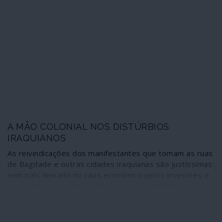
rapidamente de Beirute ao resto do país. Presente na
capital libanesa, o jornalista Thierry Meyssan apurou
que não se trata de movimentações desencadeadas de
forma espontânea. Considera que o grupo iniciador dos
motins não aceita, de maneira nenhuma, a mudança do
paradigma existente – tutelado por potências coloniais
ocidentais, Israel e a Arábia Saudita. Quanto aos
cidadãos libaneses propriamente ditos, tentam
revoltar-se contra um sistema constitucional
confessional que degradou a sociedade, alimenta crises
sucessivas e de que estão prisioneiros.
A MÃO COLONIAL NOS DISTÚRBIOS
IRAQUIANOS
As reivindicações dos manifestantes que tomam as ruas
de Bagdade e outras cidades iraquianas são justíssimas
num país deixado no caos económico pelos invasores e
ocupantes. Já os interesses que os manipulam e os
incitam à violência e à desestabilização total são os
mesmos que querem montar uma espécie de
“Primavera árabe”, desta feita para transformar o