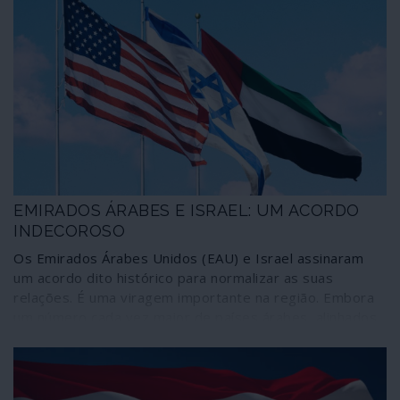
EMIRADOS ÁRABES E ISRAEL: UM ACORDO
INDECOROSO
Os Emirados Árabes Unidos (EAU) e Israel assinaram
um acordo dito histórico para normalizar as suas
relações. É uma viragem importante na região. Embora
um número cada vez maior de países árabes, alinhados
com o Ocidente, tenham por hábito negociar com Israel,
oficialmente os Estados da região continuam
comprometidos com o acordo de Beirute de 2002,
avalisado pela Liga Árabe. Este acordo promete a paz