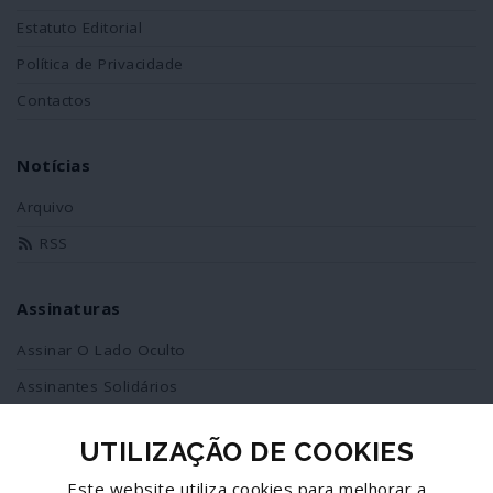
Estatuto Editorial
Política de Privacidade
Contactos
Notícias
Arquivo
RSS
Assinaturas
Assinar O Lado Oculto
Assinantes Solidários
UTILIZAÇÃO DE COOKIES
Redes Sociais
Este website utiliza cookies para melhorar a
Siga-nos no facebook