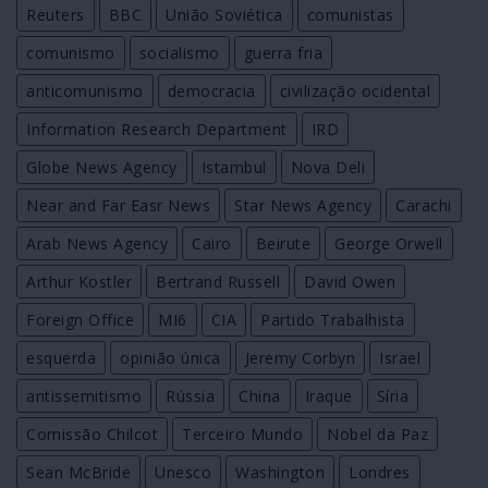
Reuters
BBC
União Soviética
comunistas
comunismo
socialismo
guerra fria
anticomunismo
democracia
civilização ocidental
Information Research Department
IRD
Globe News Agency
Istambul
Nova Deli
Near and Far Easr News
Star News Agency
Carachi
Arab News Agency
Cairo
Beirute
George Orwell
Arthur Kostler
Bertrand Russell
David Owen
Foreign Office
MI6
CIA
Partido Trabalhista
esquerda
opinião única
Jeremy Corbyn
Israel
antissemitismo
Rússia
China
Iraque
Síria
Comissão Chilcot
Terceiro Mundo
Nobel da Paz
Sean McBride
Unesco
Washington
Londres