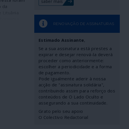
resta foram
saber mais
o da
e Lituânia
batentes
RENOVAÇÃO DE ASSINATURAS
s Waffen SS
tentaram
libertador
Estimado Assinante
,
 derradeira
Se a sua assinatura está prestes a
a Mundial.
expirar e desejar renová-la deverá
actuaram
proceder como anteriormente:
uerrilha
escolher a periodicidade e a forma
ustentados
de pagamento.
ecretos de
Pode igualmente aderir à nossa
as
acção de "assinatura solidária",
 no âmbito
contribuindo assim para reforço dos
gica contra
conteúdos de O Lado Oculto e
, os Irmãos
assegurando a sua continuidade.
lorificados
Grato pelo seu apoio
O Colectivo Redactorial
llywoodesco
, porém,