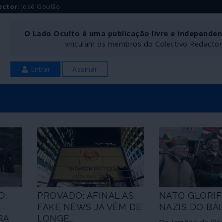
ector
: José Goulão
O Lado Oculto é uma publicação livre e independe
vinculam os membros do Colectivo Redactoria
Entrar
Assinar
O:
PROVADO: AFINAL AS
NATO GLORIF
FAKE NEWS JÁ VÊM DE
NAZIS DO BÁ
RA
LONGE…