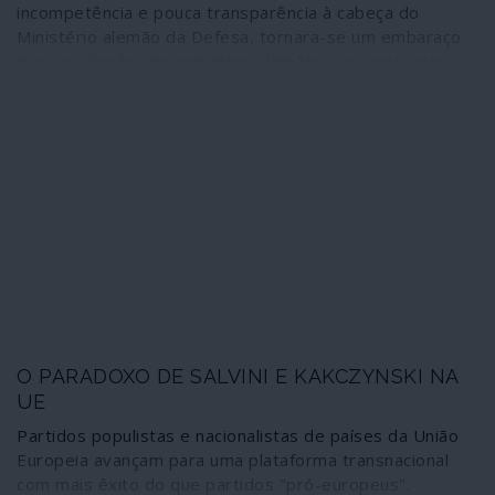
incompetência e pouca transparência à cabeça do
Ministério alemão da Defesa, tornara-se um embaraço
para os círculos governantes alemães - e surge agora,
pela calada da noite, como presidente da Comissão
Europeia. Ursula Gertrud von der Layen vai substituir
Jean-Claude Juncker; incompetente sucede a
incompetente. A von der Leyen, porém, reconhecem-se
as características essenciais para chegar ao topo da
burocracia da União Europeia: odeia a Rússia, adora a
NATO, ama Washington.
O PARADOXO DE SALVINI E KAKCZYNSKI NA
UE
Partidos populistas e nacionalistas de países da União
Europeia avançam para uma plataforma transnacional
com mais êxito do que partidos "pró-europeus".