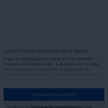
SUÉCIA VÍTIMA DA PRAGA NEOLIBERAL
O que as eleições gerais suecas de 9 de Setembro
disseram, em primeiro lugar, é que não existe Estado
social que resista eternamente à implantação do
neoliberalismo puro e duro. Tudo o resto decorre daí, e
não haverá análise séria sobre os resultados e a
situação no país que omita essa realidade fundamental.
ASSINANTES SOLIDÁRIOS
O reforço da
Informação Independente
como