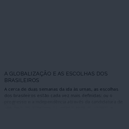
A GLOBALIZAÇÃO E AS ESCOLHAS DOS
BRASILEIROS
A cerca de duas semanas da ida às urnas, as escolhas
dos brasileiros estão cada vez mais definidas: ou o
progresso e a independência através da candidatura de
esquerda de Fernando Haddad e Manuela D'Ávila; ou a
submissão à globalização e ao neoliberalismo selvagem
na forma do fascismo de Jaír Bolsonaro.