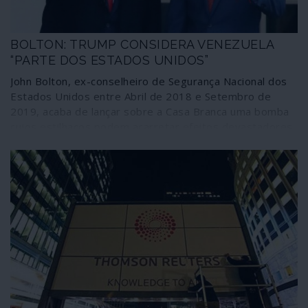
BOLTON: TRUMP CONSIDERA VENEZUELA
“PARTE DOS ESTADOS UNIDOS”
John Bolton, ex-conselheiro de Segurança Nacional dos
Estados Unidos entre Abril de 2018 e Setembro de
2019, acaba de lançar sobre a Casa Branca uma bomba
cujos estilhaços podem acarretar efeitos devastadores
neste final de mandato do presidente Donald Trump,
comprometendo não só diferentes aspectos da política
doméstica, como principalmente as relações externas
daquela que, embora decadente, ainda é a maior
superpotência do mundo.