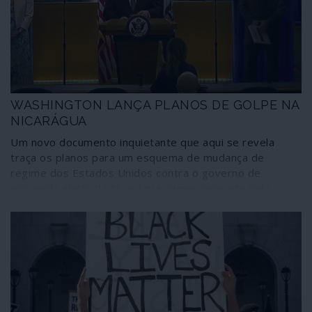
WASHINGTON LANÇA PLANOS DE GOLPE NA
NICARÁGUA
Um novo documento inquietante que aqui se revela
traça os planos para um esquema de mudança de
regime dos Estados Unidos contra o governo de
esquerda eleito da Nicarágua, supervisionado pela
USAID, a fim de implantar uma "economia de mercado",
impor a repressão e expulsão dos sandinistas e
instaurar a selva neoliberal. Os projectos escondem-se
sob os habituais sofismas da “ajuda humanitária” e da
“transição para a democracia”. Segundo os cenários
elaborados, até uma “grande crise sanitária” pode
ajudar ao golpe.