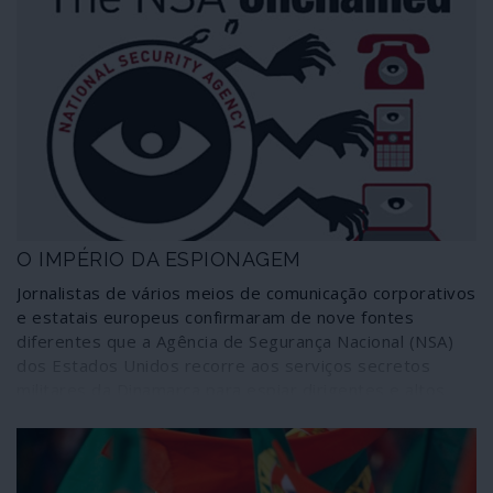
O IMPÉRIO DA ESPIONAGEM
Jornalistas de vários meios de comunicação corporativos
e estatais europeus confirmaram de nove fontes
diferentes que a Agência de Segurança Nacional (NSA)
dos Estados Unidos recorre aos serviços secretos
militares da Dinamarca para espiar dirigentes e altos
funcionários de países da União Europeia,
designadamente França, Alemanha, Suécia, Noruega,
Holanda e do próprio governo dinamarquês. O assunto
não é novo, obviamente, embora seja tratado como tal.