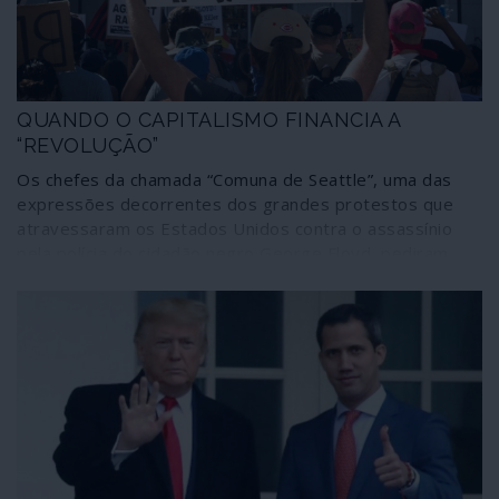
QUANDO O CAPITALISMO FINANCIA A
“REVOLUÇÃO”
Os chefes da chamada “Comuna de Seattle”, uma das
expressões decorrentes dos grandes protestos que
atravessaram os Estados Unidos contra o assassínio
pela polícia do cidadão negro George Floyd, pediram
aos seguidores para desmontarem as tendas,
regressarem a casa e apoiarem a campanha de Joe
Biden e do Partido Democrata para as eleições
presidenciais de Novembro. Terminou assim, nas mãos
do sistema dominante, um mês de ira e revolta
genuínas, na América e também na Europa, contra o
racismo e, em alguns casos, contra o neoliberalismo em
particular e o capitalismo em geral. Como era de prever,
para que tudo continue na mesma – ou pior.