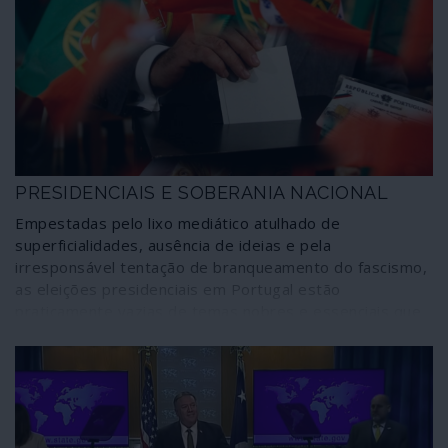
O que fica por apurar é a extensão, profundidade e
alcance deste mecanismo agora comprovado e
denunciado: a investigação incidiu sobre um documento
resultante de uma simples situação numa gigantesca e
ao mesmo tempo capilar malha de devassa.
PRESIDENCIAIS E SOBERANIA NACIONAL
Empestadas pelo lixo mediático atulhado de
superficialidades, ausência de ideias e pela
irresponsável tentação de branqueamento do fascismo,
as eleições presidenciais em Portugal estão
praticamente vazias de temas nobres e essenciais que
deveriam estar no centro de cada consulta eleitoral
como é, entre outros, o caso da soberania nacional.