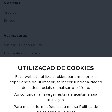
Notícias
Arquivo
RSS
Assinaturas
Assinar O Lado Oculto
Assinantes Solidários
UTILIZAÇÃO DE COOKIES
Redes Sociais
Este website utiliza cookies para melhorar a
Siga-nos no facebook
experiência do utilizador, fornecer funcionalidades
de redes sociais e analisar o tráfego.
Partilhe esta página
Ao continuar a navegar estará a aceitar a sua
utilização.
Facebook
Para mais informações leia a nossa
Política de
Twitter