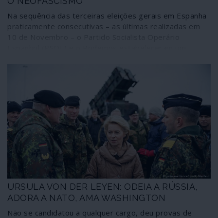
O NEOFASCISMO
Na sequência das terceiras eleições gerais em Espanha
praticamente consecutivas – as últimas realizadas em
10 de Novembro – o Partido Socialista Operário
Espanhol (PSOE) e o Podemos estabeleceram um
primeiro acordo de coligação para governar sem a
direita. O caminho para alcançar maioria parlamentar,
porém, é ainda longo e exige alguns acordos mais num
cenário caracterizado pela situação na Catalunha e pela
significativa subida eleitoral do grupo fascista Vox.
Publicamos uma importante reflexão sobre a
advertência que este facto representa, sobretudo numa
democracia que começa por estar amputada na cabeça
do Estado.
URSULA VON DER LEYEN: ODEIA A RÚSSIA,
ADORA A NATO, AMA WASHINGTON
Não se candidatou a qualquer cargo, deu provas de