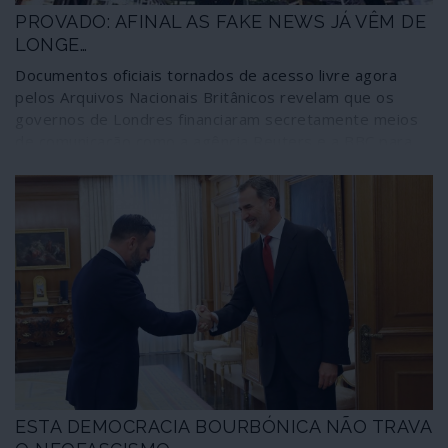
PROVADO: AFINAL AS FAKE NEWS JÁ VÊM DE
LONGE…
Documentos oficiais tornados de acesso livre agora
pelos Arquivos Nacionais Britânicos revelam que os
governos de Londres financiaram secretamente meios
de comunicação como a agência Reuters e a BBC para
publicarem falsas notícias contra a União Soviética,
instituições e organizações comunistas. Os documentos
dizem respeito ao período entre 1945 e 1977; nada
indica que tais procedimentos tenham sido
abandonados desde então, independentemente das
alterações na cena internacional e das mudanças de
proprietários daqueles e outros órgãos de informação.
ESTA DEMOCRACIA BOURBÓNICA NÃO TRAVA