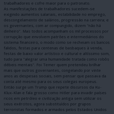
trabalhadores e cofre maior para o patronato.
As manifestações de trabalhadores sucedem-se
exigindo aumentos salariais, estabilidade no emprego,
descongelamento de salários, progressão na carreira; e
os governantes, com ar compungido, dizem "não há
dinheiro". Mas todos acompanham os mil processos por
corrupção que envolvem patrões e intermediários do
sistema financeiro, o modo como se recheiam os bancos
falidos, festas para centenas de basbaques à venda,
festas de baixo valor artístico e cultural e altíssimo som,
tudo para "alegrar uma humanidade tratada como robôs
débeis mentais". Foi Temer quem pretendeu brilhar
mais que outros governantes, congelando por vinte
anos as despesas sociais, sem pensar que passava da
conta até mesmo para os seus colegas europeus.
Então surge um Trump que repete discursos da Ku-
Klux-Klan e fala grosso como Hitler para invadir países
ricos em petróleo e civilização antiga sem utilizar os
seus exércitos, agora substituídos por grupos
terroristas formados e armados pelos Estados Unidos