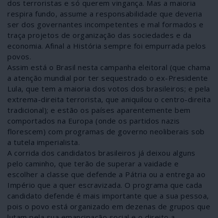
dos terroristas e só querem vingança. Mas a maioria
respira fundo, assume a responsabilidade que deveria
ser dos governantes incompetentes e mal formados e
traça projetos de organização das sociedades e da
economia. Afinal a História sempre foi empurrada pelos
povos.
Assim está o Brasil nesta campanha eleitoral (que chama
a atenção mundial por ter sequestrado o ex-Presidente
Lula, que tem a maioria dos votos dos brasileiros; e pela
extrema-direita terrorista, que aniquilou o centro-direita
tradicional); e estão os países aparentemente bem
comportados na Europa (onde os partidos nazis
florescem) com programas de governo neoliberais sob
a tutela imperialista.
A corrida dos candidatos brasileiros já deixou alguns
pelo caminho, que terão de superar a vaidade e
escolher a classe que defende a Pátria ou a entrega ao
Império que a quer escravizada. O programa que cada
candidato defende é mais importante que a sua pessoa,
pois o povo está organizado em dezenas de grupos que
lutam pela sua emancipação social e o direito a