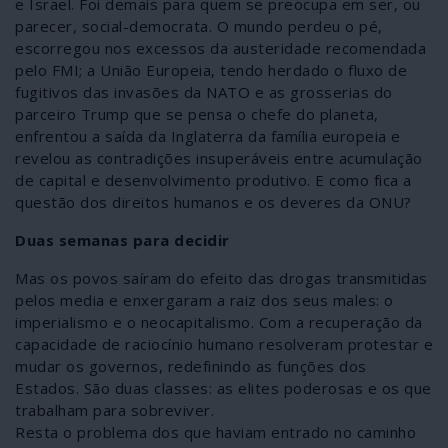
e Israel. Foi demais para quem se preocupa em ser, ou
parecer, social-democrata. O mundo perdeu o pé,
escorregou nos excessos da austeridade recomendada
pelo FMI; a União Europeia, tendo herdado o fluxo de
fugitivos das invasões da NATO e as grosserias do
parceiro Trump que se pensa o chefe do planeta,
enfrentou a saída da Inglaterra da família europeia e
revelou as contradições insuperáveis entre acumulação
de capital e desenvolvimento produtivo. E como fica a
questão dos direitos humanos e os deveres da ONU?
Duas semanas para decidir
Mas os povos saíram do efeito das drogas transmitidas
pelos media e enxergaram a raiz dos seus males: o
imperialismo e o neocapitalismo. Com a recuperação da
capacidade de raciocínio humano resolveram protestar e
mudar os governos, redefinindo as funções dos
Estados. São duas classes: as elites poderosas e os que
trabalham para sobreviver.
Resta o problema dos que haviam entrado no caminho