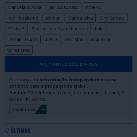
Manuela D'Ávila
Jaír Bolsonaro
império
neoliberalismo
Alkmyn
Marina Silva
Ciro Gomes
PC do B
Partido dos Trabalhadores
Lula
Donald Trump
direita
fascismo
esquerda
terrorismo
ASSINANTES SOLIDÁRIOS
O reforço da
Informação Independente
como
antídoto para a propaganda global.
Bastam 50 cêntimos, o preço de um café, 1 euro, 5
euros, 10 euros…
saber mais
// ÚLTIMAS