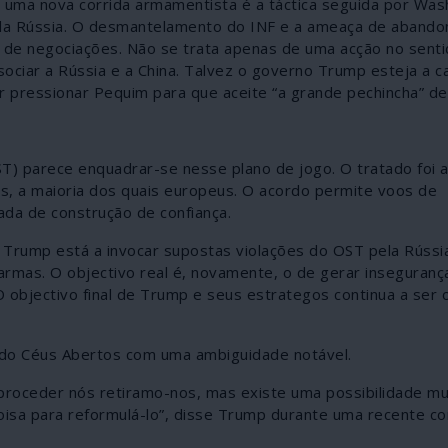
 uma nova corrida armamentista é a táctica seguida por Was
ar da Rússia. O desmantelamento do INF e a ameaça de aband
e negociações. Não se trata apenas de uma acção no senti
iar a Rússia e a China. Talvez o governo Trump esteja a ca
pressionar Pequim para que aceite “a grande pechincha” d
) parece enquadrar-se nesse plano de jogo. O tratado foi 
s, a maioria dos quais europeus. O acordo permite voos de
da de construção de confiança.
 Trump está a invocar supostas violações do OST pela Rúss
 armas. O objectivo real é, novamente, o de gerar inseguran
 objectivo final de Trump e seus estrategos continua a ser 
ado Céus Abertos com uma ambiguidade notável.
 proceder nós retiramo-nos, mas existe uma possibilidade mu
isa para reformulá-lo”, disse Trump durante uma recente co