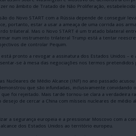
er no âmbito de Tratado de Não Proliferação, estabelecid
nsão do Novo START com a Rússia depende de conseguir levar
ece, portanto, estar a usar a ameaça de uma corrida aos ar
rdo trilateral. Mas o Novo START é um tratado bilateral entr
rmar num instrumento trilateral Trump está a tentar reescre
bjectivos de controlar Pequim.
está pronto a revogar a assinatura dos Estados Unidos – e 
a sentar-se à mesa das negociações nos termos pretendidos 
s Nucleares de Médio Alcance (INF) no ano passado acusou 
 demonstrou que são infundadas, inclusivamente convidando 
que foi rejeitado. Mais tarde tornou-se clara a verdadeira r
o desejo de cercar a China com mísseis nucleares de médio a
izar a segurança europeia e a pressionar Moscovo com a co
alcance dos Estados Unidos ao território europeu.