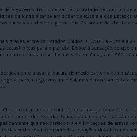
e de o governo Trump deixar cair o tratado de controlo de 
tégicos de longo alcance em poder da Rússia e dos Estados U
os nunca vista desde a guerra fria. Estará então aberta a e
ais graves entre os Estados Unidos, a NATO, a Rússia e a C
as catastróficas para o planeta. Existe a sensação de que o 
 momento desde a crise dos mísseis em Cuba, em 1962, há m
liberadamente a usar a loucura do medo extremo como tácti
rigosa para a segurança mundial, mas parece ser esta a ma
de.
a China aos tratados de controlo de armas juntamente com a
tão em poder dos Estados Unidos ou da Rússia – calcula-se 
petidamente que não participará em limitações de armas co
tências nucleares façam primeiro reduções drásticas nos s
 recai assim sobre Washington e Moscovo de demonstrarem p