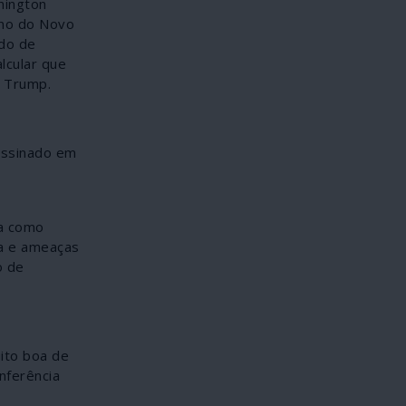
hington
ono do Novo
do de
lcular que
e Trump.
assinado em
ia como
ça e ameaças
o de
ito boa de
nferência