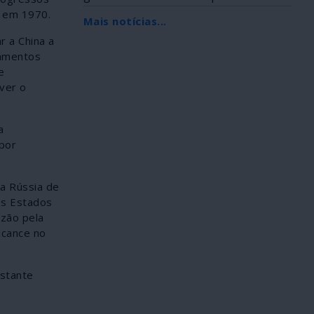
Africana, foi...
o em 1970.
Mais notícias...
 a China a
mamentos
e
ver o
a
por
a Rússia de
os Estados
azão pela
lcance no
nstante