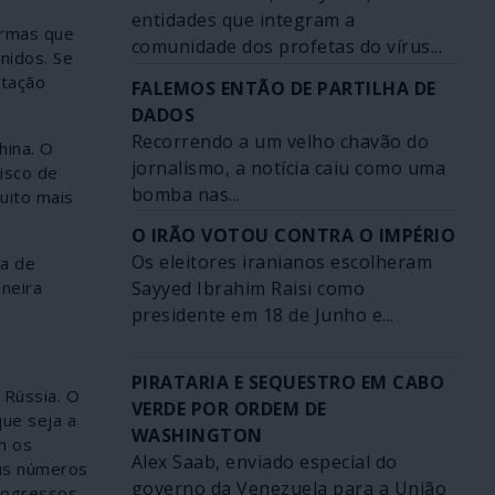
entidades que integram a
armas que
comunidade dos profetas do vírus...
nidos. Se
stação
FALEMOS ENTÃO DE PARTILHA DE
DADOS
Recorrendo a um velho chavão do
hina. O
jornalismo, a notícia caiu como uma
risco de
bomba nas...
uito mais
O IRÃO VOTOU CONTRA O IMPÉRIO
Os eleitores iranianos escolheram
ca de
Sayyed Ibrahim Raisi como
neira
presidente em 18 de Junho e...
PIRATARIA E SEQUESTRO EM CABO
 Rússia. O
VERDE POR ORDEM DE
que seja a
WASHINGTON
m os
Alex Saab, enviado especial do
eus números
governo da Venezuela para a União
rogressos