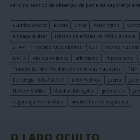
sério no sentido da obtenção da paz e da segurança inte
EStados Unidos
Rússia
China
Washington
Mosc
ameaça nuclear
Tratado de Mísseis de médio alcance
START
Tratado Céus Abertos
OST
Acordo Nuclear
NATO
Aliança Atlântica
atlantismo
imperialismo
Tratado de Não Proliferação de Armas Nucleares
TNP
Estratégia Indo-Pacífico
Indo-Pacífico
guerra
guerr
Hudson Institut
Marshall Billingslea
geopolítica
geo
segurança internacional
arquitectura de segurança
O LADO OCULTO