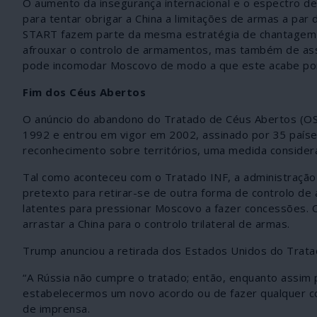
O aumento da insegurança internacional e o espectro de
para tentar obrigar a China a limitações de armas a p
START fazem parte da mesma estratégia de chantagem d
afrouxar o controlo de armamentos, mas também de assoc
pode incomodar Moscovo de modo a que este acabe por 
Fim dos Céus Abertos
O anúncio do abandono do Tratado de Céus Abertos (OST
1992 e entrou em vigor em 2002, assinado por 35 paíse
reconhecimento sobre territórios, uma medida considera
Tal como aconteceu com o Tratado INF, a administração
pretexto para retirar-se de outra forma de controlo de
latentes para pressionar Moscovo a fazer concessões. O
arrastar a China para o controlo trilateral de armas.
Trump anunciou a retirada dos Estados Unidos do Trat
“A Rússia não cumpre o tratado; então, enquanto assim
estabelecermos um novo acordo ou de fazer qualquer co
de imprensa.