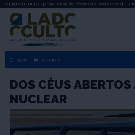
O LADO OCULTO
- Jornal Digital de Informação Internacional |
Dir
MENU
ARQUIVO
DOS CÉUS ABERTOS 
NUCLEAR