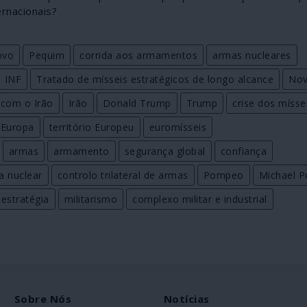
rnacionais?
ovo
Pequim
corrida aos armamentos
armas nucleares
INF
Tratado de mísseis estratégicos de longo alcance
Nov
 com o Irão
Irão
Donald Trump
Trump
crise dos mísse
Europa
território Europeu
euromísseis
armas
armamento
segurança global
confiança
a nuclear
controlo trilateral de armas
Pompeo
Michael 
estratégia
militarismo
complexo militar e industrial
Sobre Nós
Notícias