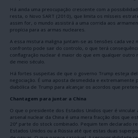
Há ainda uma preocupação crescente com a possibilidad
resta, o Novo SART (2010), que limita os mísseis estra
assim for, o mundo assistirá a uma corrida aos armament
propícia para as armas nucleares.
A essa mistura maligna juntam-se as tensões cada vez m
confronto pode sair do controlo, o que terá consequênci
conflagração nuclear é maior do que em qualquer outro
de meio século.
Há fortes suspeitas de que o governo Trump esteja de
negociação. É uma aposta desmedida e extremamente pe
diabólica de Trump para alcançar os acordos que preten
Chantagem para juntar a China
O que o presidente dos Estados Unidos quer é vincular 
arsenal nuclear da China é uma mera fracção dos que es
20ª parte do stock combinado. Pequim tem declarado re
Estados Unidos ou a Rússia até que estas duas superpo
de ogivas. O que parece razoável. A responsabilidade