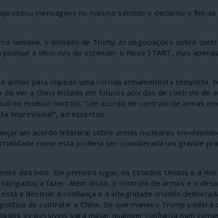
expressou mensagens no mesmo sentido e declarou o fim da
sma semana, o enviado de Trump às negociações sobre contr
sta pontual a Moscovo de estender o Novo START, mas apenas
.
e armas para impedir uma corrida armamentista completa. F
de ver a China incluída em futuros acordos de controlo de 
rtual no Hudson Institut. “Um acordo de controlo de armas em
a imprevisível”, acrescentou.
cançar um acordo trilateral sobre armas nucleares envolvend
ortunidade como esta poderia ser considerada um grande pr
rente dos bois. Em primeiro lugar, os Estados Unidos e a Rú
o obrigados a fazer. Além disso, o controlo de armas e o de
está a destruir a confiança e a integridade criando deliber
opolítico de controlar a China. De que maneira Trump poderá 
r todos os possíveis para matar qualquer confiança num com