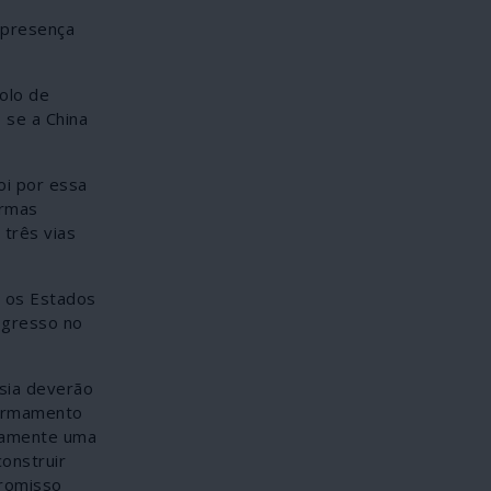
 presença
olo de
 se a China
oi por essa
armas
 três vias
o os Estados
ogresso no
ssia deverão
sarmamento
adamente uma
construir
promisso