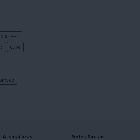
o START
is
Cuba
Pompeo
Assinaturas
Redes Sociais