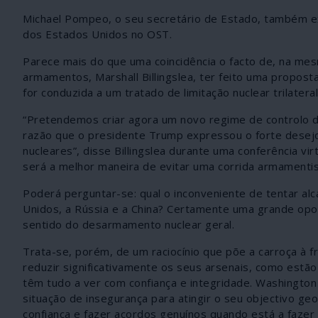
Michael Pompeo, o seu secretário de Estado, também 
dos Estados Unidos no OST.
Parece mais do que uma coincidência o facto de, na me
armamentos, Marshall Billingslea, ter feito uma propo
for conduzida a um tratado de limitação nuclear trilateral
“Pretendemos criar agora um novo regime de controlo d
razão que o presidente Trump expressou o forte desejo 
nucleares”, disse Billingslea durante uma conferência vi
será a melhor maneira de evitar uma corrida armamentist
Poderá perguntar-se: qual o inconveniente de tentar al
Unidos, a Rússia e a China? Certamente uma grande op
sentido do desarmamento nuclear geral.
Trata-se, porém, de um raciocínio que põe a carroça à f
reduzir significativamente os seus arsenais, como estã
têm tudo a ver com confiança e integridade. Washington 
situação de insegurança para atingir o seu objectivo ge
confiança e fazer acordos genuínos quando está a faze