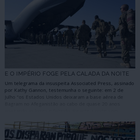
E O IMPÉRIO FOGE PELA CALADA DA NOITE
Um telegrama da insuspeita Associated Press, assinado
por Kathy Gannon, testemunha o seguinte: em 2 de
Julho “os Estados Unidos deixaram a base aérea de
Bagram no Afeganistão ao cabo de quase 20 anos
apagando as luzes e fugindo durante a noite sem
notificarem o novo comandante afegão da base, que
deu pela partida dos norte-americanos mais de duas
horas depois, segundo fontes afegãs”.