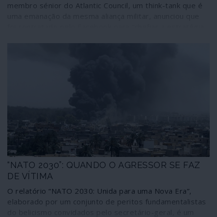
membro sénior do Atlantic Council, um think-tank que é
uma emanação da mesma aliança militar, anunciou que
foi contratado pelo Facebook para “chefiar a estratégia
de inteligência contra ameaças globais, operações de
influência” e “ameaças emergentes”. Nimmo citou
especificamente a Rússia, a China e o Irão como
potenciais perigos para aquela plataforma de redes
sociais.
“NATO 2030”: QUANDO O AGRESSOR SE FAZ
DE VÍTIMA
O relatório “NATO 2030: Unida para uma Nova Era”,
elaborado por um conjunto de peritos fundamentalistas
do belicismo convidados pelo secretário-geral, é um