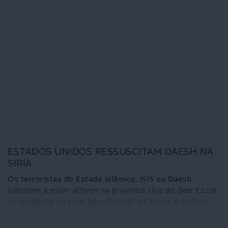
catálogo inquietante de reflexões atlantistas em que as
ameaças e os preparativos de guerra – incluindo com
meios nucleares – surgem apresentados como
necessidades de defesa colectiva de uma entidade que
se diz cercada por todos os lados. Segundo este
cenário, a Rússia respondeu “com agressão” à “mão
estendida” que a NATO lhe apresentou; e as actividades
económicas e as tecnologias da China são “ameaças à
segurança” dos aliados. Assim sendo, que venham mais
mísseis e bombas nucleares para a Europa.
ESTADOS UNIDOS RESSUSCITAM DAESH NA
SÍRIA
Os terroristas do Estado Islâmico, ISIS ou Daesh
voltaram a estar activos na província síria de Deir Ezzor,
no nordeste do país, beneficiando de treino e outros
apoios que obtêm em duas bases militares norte-
americanas mantidas na região. Muito recentemente,