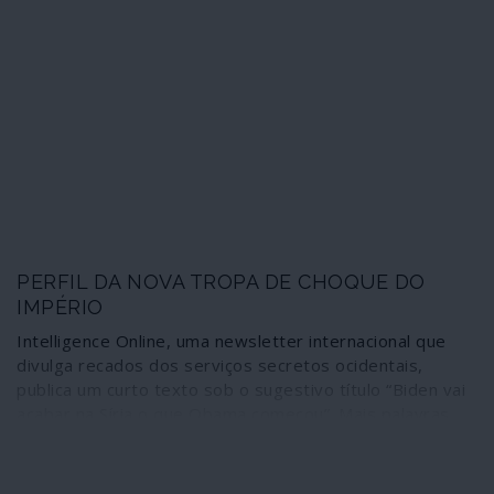
jihadistas pertencentes a essa organização atacaram
efectivos do Exército Árabe Sírio, as forças armadas
nacionais.
PERFIL DA NOVA TROPA DE CHOQUE DO
IMPÉRIO
Intelligence Online, uma newsletter internacional que
divulga recados dos serviços secretos ocidentais,
publica um curto texto sob o sugestivo título “Biden vai
acabar na Síria o que Obama começou”. Mais palavras
são desnecessárias: a frase vale pelas 10 ou 20 mil
palavras de um programa de governo. Ilusões para que
vos quero.