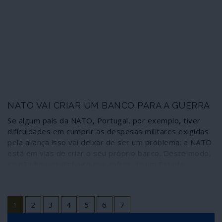
NATO VAI CRIAR UM BANCO PARA A GUERRA
Se algum país da NATO, Portugal, por exemplo, tiver
dificuldades em cumprir as despesas militares exigidas
pela aliança isso vai deixar de ser um problema: a NATO
está em vias de criar o seu próprio banco. Deste modo,
se não houver dinheiro nos cofres de um Estado
membro para se equipar com os apetrechos de guerra
impostos pela Aliança Atlântica, o Banco da Aliança
Atlântica financiará essas compras e depois os cidadãos
1
2
3
4
5
6
7
desse país farão os respectivos reembolsos de mais
essa dívida externa e com os juros que o próprio banco