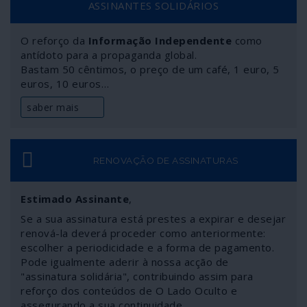
ASSINANTES SOLIDÁRIOS
definirá. A ideia partiu de Washington, precisamente dos
bastidores da administração Biden, porque “as
despesas da aliança têm de ser partilhadas”. Desde
O reforço da
Informação Independente
como
antídoto para a propaganda global.
logo, e certamente, em tempos de economias
Bastam 50 cêntimos, o preço de um café, 1 euro, 5
esfaceladas pela pandemia.
euros, 10 euros…
saber mais
RENOVAÇÃO DE ASSINATURAS
Estimado Assinante
,
Se a sua assinatura está prestes a expirar e desejar
renová-la deverá proceder como anteriormente:
escolher a periodicidade e a forma de pagamento.
Pode igualmente aderir à nossa acção de
"assinatura solidária", contribuindo assim para
reforço dos conteúdos de O Lado Oculto e
assegurando a sua continuidade.