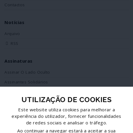
Contactos
Notícias
Arquivo
RSS
Assinaturas
Assinar O Lado Oculto
Assinantes Solidários
UTILIZAÇÃO DE COOKIES
Redes Sociais
Este website utiliza cookies para melhorar a
Siga-nos no facebook
experiência do utilizador, fornecer funcionalidades
de redes sociais e analisar o tráfego.
Partilhe esta página
Ao continuar a navegar estará a aceitar a sua