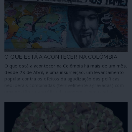
O QUE ESTÁ A ACONTECER NA COLÔMBIA
O que está a acontecer na Colômbia há mais de um mês,
desde 28 de Abril, é uma insurreição, um levantamento
popular contra os efeitos da agudização das políticas
neoliberais combinadas (terrivelmente agravadas) com
uma gestão catastrófica da pandemia, que castiga
sobretudo as camadas mais desfavorecidas. O que está
a acontecer na Colômbia é uma resposta brutal do
narco-Estado fascista contra a generalidade da
população através de um aparelho repressivo montado
ao longo de seis décadas e que tem nas forças armadas
o principal suporte, articulando as polícias de segurança,