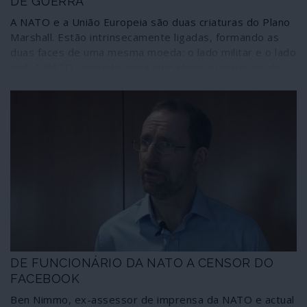
DE GUERRA
A NATO e a União Europeia são duas criaturas do Plano
Marshall. Estão intrinsecamente ligadas, formando as
duas faces de uma mesma moeda: o lado militar e o lado
civil. A NATO, contudo, está num plano superior ao da
União Europeia porque, segundo os tratados, deve
garantir a sua segurança. Por isso os jogos de guerra e
as campanhas de propaganda sobre as supostas
“ameaças” externas tornaram-se o quotidiano dos
cidadãos europeus, com ou sem crises pandémicas. As
sociedades europeias vivem sob uma cultura de guerra,
sugerindo a todo o momento uma necessidade de
“protecção” permanente dos Estados Unidos.
DE FUNCIONÁRIO DA NATO A CENSOR DO
FACEBOOK
Ben Nimmo, ex-assessor de imprensa da NATO e actual