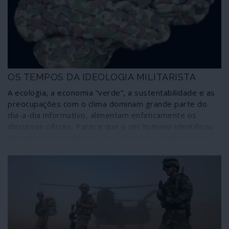
as unidades móveis de assalto e a entranhada teia de
grupos paramilitares ou esquadrões da morte.
OS TEMPOS DA IDEOLOGIA MILITARISTA
A ecologia, a economia “verde”, a sustentabilidade e as
preocupações com o clima dominam grande parte do
dia-a-dia informativo, alimentam enfaticamente os
discursos oficiais. Parece que o ser humano identificou
finalmente os problemas que afectam o planeta e está
disposto a enfrentá-los, a mudar de hábitos e atitudes.
Nada mais falso quando do lote de preocupações
ambientais e sociais se retira deliberadamente a
actividade mais predadora da Terra: a guerra.