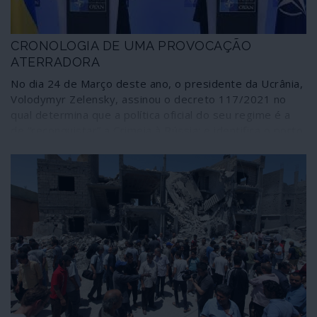
CRONOLOGIA DE UMA PROVOCAÇÃO
ATERRADORA
No dia 24 de Março deste ano, o presidente da Ucrânia,
Volodymyr Zelensky, assinou o decreto 117/2021 no
qual determina que a política oficial do seu regime é a
de “reconquistar” a Crimeia à Rússia; e identifica o porto
de Sebastopol como alvo prioritário desta estratégia. A
iniciativa foi acompanhada pelo transporte de avultados
meios de guerra, incluindo comboios de tanques, em
direcção ao Leste ucraniano, a região onde Kiev tem
mantido um cerco e actos de guerra contra as
populações civis, essencialmente a cargo de unidades
militares e paramilitares nazis. A decisão de Zelensky
provocou uma reacção simétrica por parte da Rússia:
reforço das capacidades militares na Península da
Crimeia e nas imediações da fronteira oriental da
Ucrânia. A comunicação social corporativa, sobretudo a
“de referência”, só conta esta parte da história,