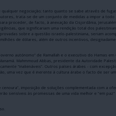
 qualquer negociação; tanto quanto se sabe através de fuga
autores, trata-se de um conjunto de medidas a impor a todo
para proceder, de facto, à anexação da Cisjordânia, Jerusalé
igências, que significariam uma rendição total dos palestini
aprovadas sobre a questão israelo-palestiniana, seriam aco
milhões de dólares, além de outros incentivos, designadam
governo autónomo” de Ramallah e o executivo do Hamas em 
e Manamá. Mahmmoud Abbas, presidente da Autoridade Palesti
dicamente “inalienáveis”. Outros países árabes - com excepçã
o, uma vez que é inerente à cultura árabe o facto de ser u
 cenoura”, imposição de soluções complementada com a ofe
 serão sensíveis às promessas de uma vida melhor e “em paz”
so.