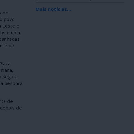
Africana, foi...
Mais notícias...
s de
 o povo
m Leste e
anos e uma
mpanhadas
ente de
Gaza,
niana,
o segura
ma desonra
rta de
 depois de