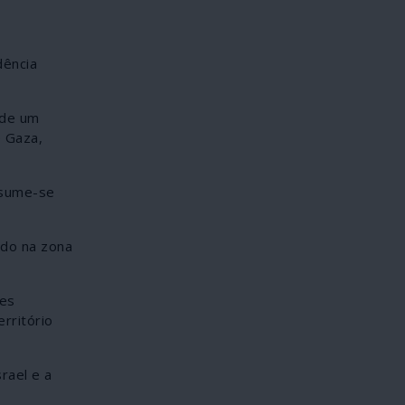
dência
 de um
e Gaza,
esume-se
ado na zona
des
rritório
rael e a