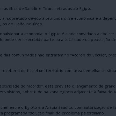
as ilhas de Sanafir e Tiran, retiradas ao Egipto.
cia, sobretudo devido à profunda crise económica e à depen
 os do Golfo incluídos.
impulsionar a economia, o Egipto é ainda convidado a abdicar
ish, onde seria recebida parte ou a totalidade da população d
 e das comunidades não entraram no “Acordo do Século”, pr
receberia de Israel um território com área semelhante situ
ceptividade do “acordo”, está previsto o lançamento de gran
nvolvidos, sobretudo na zona egípcia adjacente à faixa de te
únel entre o Egipto e a Arábia Saudita, com autorização de Is
sta programada “solução final” do problema palestiniano.