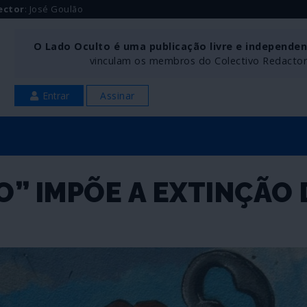
ector
: José Goulão
O Lado Oculto é uma publicação livre e independe
vinculam os membros do Colectivo Redactoria
Entrar
Assinar
” IMPÕE A EXTINÇÃO