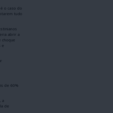
 é o caso do
eitarem tudo
stinianos
ria abrir a
e choque
s e
ar
ais de 60%
, a
la de