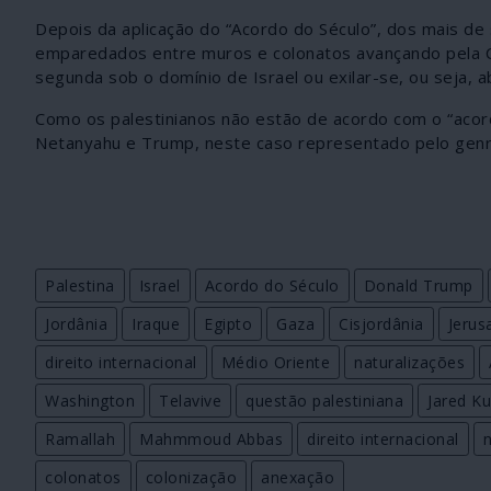
Depois da aplicação do “Acordo do Século”, dos mais de
emparedados entre muros e colonatos avançando pela Ci
segunda sob o domínio de Israel ou exilar-se, ou seja, ab
Como os palestinianos não estão de acordo com o “acord
Netanyahu e Trump, neste caso representado pelo genro
Palestina
Israel
Acordo do Século
Donald Trump
Jordânia
Iraque
Egipto
Gaza
Cisjordânia
Jerus
direito internacional
Médio Oriente
naturalizações
Washington
Telavive
questão palestiniana
Jared K
Ramallah
Mahmmoud Abbas
direito internacional
n
colonatos
colonização
anexação