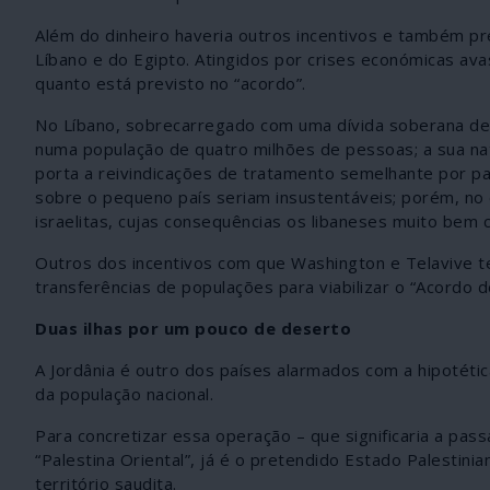
Além do dinheiro haveria outros incentivos e também pr
Líbano e do Egipto. Atingidos por crises económicas ava
quanto está previsto no “acordo”.
No Líbano, sobrecarregado com uma dívida soberana de 
numa população de quatro milhões de pessoas; a sua natu
porta a reivindicações de tratamento semelhante por pa
sobre o pequeno país seriam insustentáveis; porém, no 
israelitas, cujas consequências os libaneses muito bem
Outros dos incentivos com que Washington e Telavive te
transferências de populações para viabilizar o “Acordo d
Duas ilhas por um pouco de deserto
A Jordânia é outro dos países alarmados com a hipotétic
da população nacional.
Para concretizar essa operação – que significaria a passa
“Palestina Oriental”, já é o pretendido Estado Palestin
território saudita.