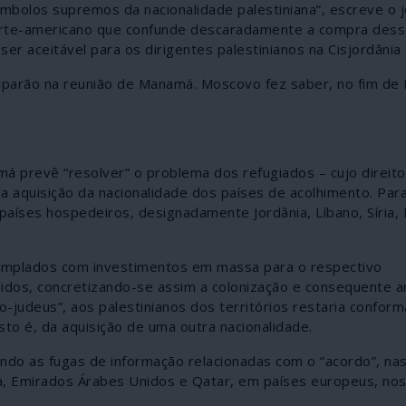
mbolos supremos da nacionalidade palestiniana”, escreve o j
 norte-americano que confunde descaradamente a compra dess
er aceitável para os dirigentes palestinianos na Cisjordânia
ciparão na reunião de Manamá. Moscovo fez saber, no fim de 
 prevê “resolver” o problema dos refugiados – cujo direito
 da aquisição da nacionalidade dos países de acolhimento. Par
ses hospedeiros, designadamente Jordânia, Líbano, Síria, 
ntemplados com investimentos em massa para o respectivo
idos, concretizando-se assim a colonização e consequente a
o-judeus”, aos palestinianos dos territórios restaria confor
sto é, da aquisição de uma outra nacionalidade.
ndo as fugas de informação relacionadas com o “acordo”, na
a, Emirados Árabes Unidos e Qatar, em países europeus, no