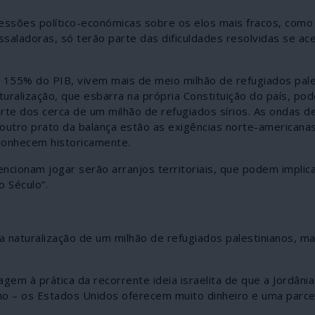
essões político-económicas sobre os elos mais fracos, como
ssaladoras, só terão parte das dificuldades resolvidas se ac
155% do PIB, vivem mais de meio milhão de refugiados pale
ralização, que esbarra na própria Constituição do país, pode
rte dos cerca de um milhão de refugiados sírios. As ondas d
outro prato da balança estão as exigências norte-americana
 conhecem historicamente.
ncionam jogar serão arranjos territoriais, que podem implic
o Século”.
a naturalização de um milhão de refugiados palestinianos, m
gem à prática da recorrente ideia israelita de que a Jordânia
iano – os Estados Unidos oferecem muito dinheiro e uma parce