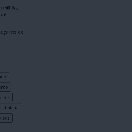
m milhão,
 de
seguinte de
ano
torno
nidos
estiniana
Riade