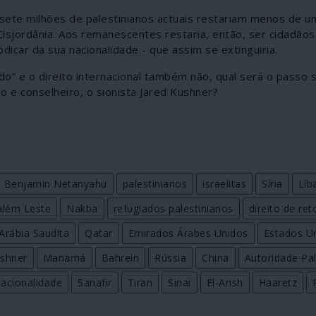
 sete milhões de palestinianos actuais restariam menos de u
sjordânia. Aos remanescentes restaria, então, ser cidadãos
dicar da sua nacionalidade - que assim se extinguiria.
o” e o direito internacional também não, qual será o passo 
 e conselheiro, o sionista Jared Kushner?
Benjamin Netanyahu
palestinianos
israelitas
Síria
Líb
além Leste
Nakba
refugiados palestinianos
direito de re
Arábia Saudita
Qatar
Emirados Árabes Unidos
Estados U
ushner
Manamá
Bahrein
Rússia
China
Autoridade Pal
acionalidade
Sanafir
Tiran
Sinai
El-Arish
Haaretz