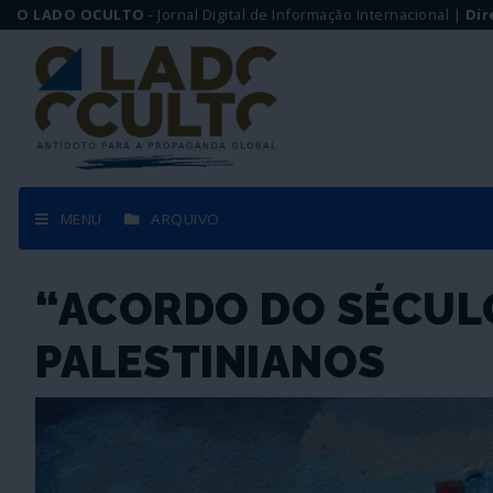
O LADO OCULTO
- Jornal Digital de Informação Internacional |
Dir
MENU
ARQUIVO
“ACORDO DO SÉCULO
PALESTINIANOS