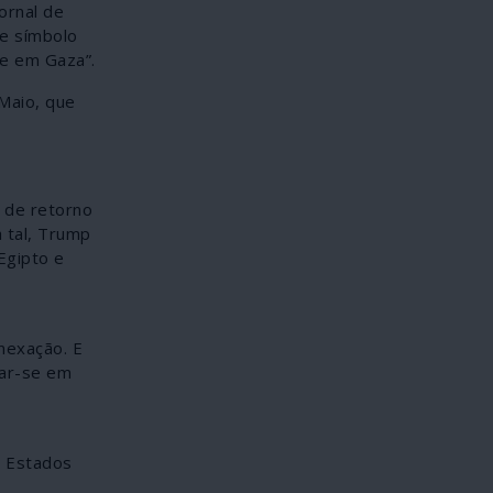
ornal de
e símbolo
 e em Gaza”.
Maio, que
 de retorno
a tal, Trump
Egipto e
nexação. E
mar-se em
s
s Estados