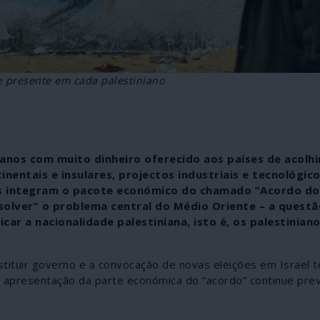
e presente em cada palestiniano
ianos com muito dinheiro oferecido aos países de acolh
nentais e insulares, projectos industriais e tecnológic
ões integram o pacote económico do chamado “Acordo do
olver” o problema central do Médio Oriente – a questã
car a nacionalidade palestiniana, isto é, os palestinian
nstituir governo e a convocação de novas eleições em Israel 
 a apresentação da parte económica do “acordo” continue prev