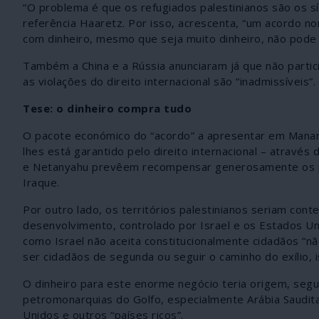
“O problema é que os refugiados palestinianos são os sí
referência Haaretz. Por isso, acrescenta, “um acordo
com dinheiro, mesmo que seja muito dinheiro, não pode s
Também a China e a Rússia anunciaram já que não parti
as violações do direito internacional são “inadmissíveis”.
Tese: o dinheiro compra tudo
O pacote económico do “acordo” a apresentar em Manamá
lhes está garantido pelo direito internacional – através
e Netanyahu prevêem recompensar generosamente os paí
Iraque.
Por outro lado, os territórios palestinianos seriam co
desenvolvimento, controlado por Israel e os Estados Un
como Israel não aceita constitucionalmente cidadãos “nã
ser cidadãos de segunda ou seguir o caminho do exílio, i
O dinheiro para este enorme negócio teria origem, segu
petromonarquias do Golfo, especialmente Arábia Saudit
Unidos e outros “países ricos”.