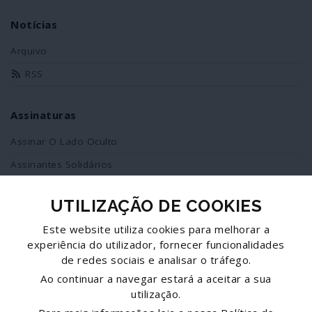
Notícias
Arquivo
RSS
Assinaturas
Assinar O Lado Oculto
Assinantes Solidários
UTILIZAÇÃO DE COOKIES
Redes Sociais
Este website utiliza cookies para melhorar a
Siga-nos no facebook
experiência do utilizador, fornecer funcionalidades
de redes sociais e analisar o tráfego.
Partilhe esta página
Ao continuar a navegar estará a aceitar a sua
utilização.
Facebook