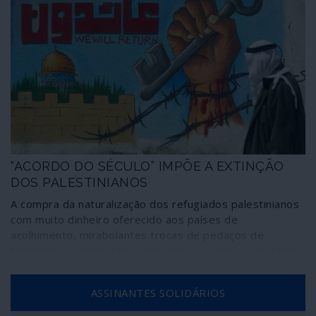
“ACORDO DO SÉCULO” IMPÕE A EXTINÇÃO
DOS PALESTINIANOS
A compra da naturalização dos refugiados palestinianos
com muito dinheiro oferecido aos países de
acolhimento, mirabolantes trocas de pedaços de
territórios continentais e insulares, projectos industriais
e tecnológicos de encher o olho e ainda a transferência
de populações integram o pacote económico do
ASSINANTES SOLIDÁRIOS
chamado “Acordo do Século” através do qual Trump e
Netanyahu pretendem “resolver” o problema central do