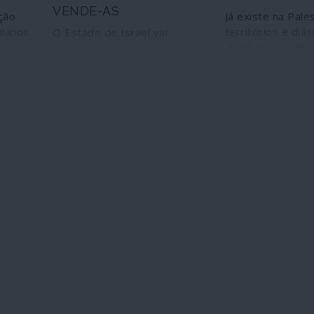
VENDE-AS
ção
Já existe na Pales
nianos
territórios e diá
O Estado de Israel vai
recido
alternativa políti
vender em leilão as escolas
nto,
hegemonia parali
que a União Europeia
e
responsabilidade
ofereceu aos palestinianos e
do Hamas. A Alte
que foram confiscadas
s,
Democrática Pale
arbitrariamente pelas forças
juntando algumas
de ocupação
 o
históricas e org
ência
resistência como
m o
FPLP e o PPP, s
quebrar o domíni
culo”
bipartidário e ul
 e
divisões internas
facções até agor
dominantes. Reco
te – a
independência d
Em
Resistência Pale
-se de
relação a Israel 
de
do mundo árabe 