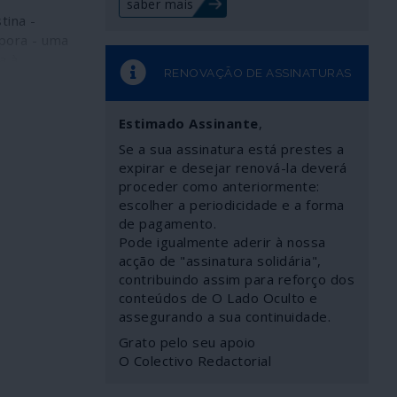
saber mais
tina -
spora - uma
ca à
RENOVAÇÃO DE ASSINATURAS
sante da
 da Fatah e
rnativa
Estimado Assinante
,
stiniana,
Se a sua assinatura está prestes a
 das mais
expirar e desejar renová-la deverá
anizações de
proceder como anteriormente:
 a FDLP, a
escolher a periodicidade e a forma
urge para
de pagamento.
o
Pode igualmente aderir à nossa
trapassar as
acção de "assinatura solidária",
 entre as
contribuindo assim para reforço dos
a
conteúdos de O Lado Oculto e
nquistar a
assegurando a sua continuidade.
a
Grato pelo seu apoio
stiniana em
O Colectivo Redactorial
e no quadro
é outro dos