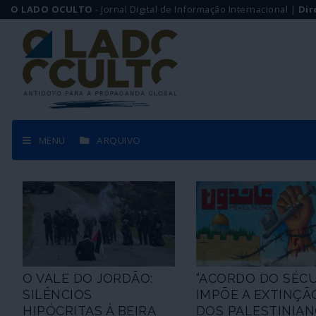
O LADO OCULTO
- Jornal Digital de Informação Internacional |
Dir
MENU
ARQUIVO
O VALE DO JORDÃO:
“ACORDO DO SÉCU
SILÊNCIOS
IMPÕE A EXTINÇÃ
HIPÓCRITAS À BEIRA
DOS PALESTINIA