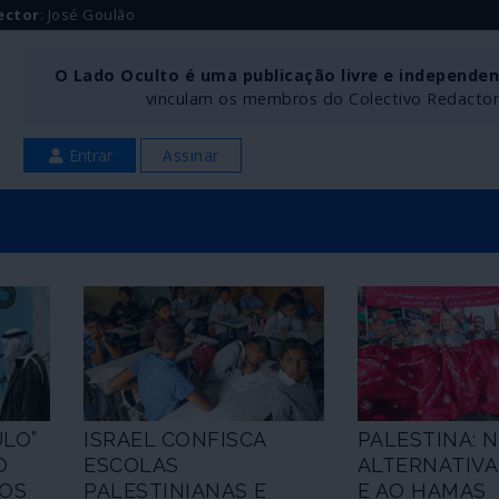
ector
: José Goulão
O Lado Oculto é uma publicação livre e independe
vinculam os membros do Colectivo Redactoria
Entrar
Assinar
LO”
ISRAEL CONFISCA
PALESTINA: 
O
ESCOLAS
ALTERNATIVA
NOS
PALESTINIANAS E
E AO HAMAS