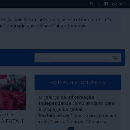
RSS
Siga-nos
nte
. As opiniões manifestadas pelos colaboradores não
l, entidade que define a linha informativa.
ASSINANTES SOLIDÁRIOS
O reforço da
Informação
Independente
como antídoto para
a propaganda global.
NASCE
Bastam 50 cêntimos, o preço de um
 À FATAH
café, 1 euro, 5 euros, 10 euros…