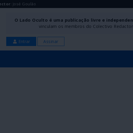
ector
: José Goulão
O Lado Oculto é uma publicação livre e independe
vinculam os membros do Colectivo Redactoria
Entrar
Assinar