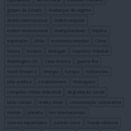
golpes de Estado
mudanças de regime
direito internacional
ordem unipolar
ordem internacional
multipolaridade
império
imperador
dólar
economia mundial
China
Rússia
Eurásia
Michigan
Supremo Tribunal
Washington DC
Casa Branca
guerra fria
Nord Stream 2
energia
Europa
militarismo
elite política
establishment
Pentágono
complexo militar-industrial
degradação social
lutas sociais
reality show
comunicação corporativa
mundo
planeta
leis internacionais
sistema bipartidário
partido único
fraude eleitoral