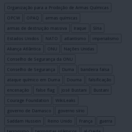
Organização para a Proibição de Armas Químicas
OPCW
OPAQ
armas químicas
armas de destruição massiva
Iraque
Síria
Estados Unidos
NATO
atlantismo
imperialismo
Aliança Atlântica
ONU
Nações Unidas
Conselho de Segurança da ONU
Conselho de Segurança
Duma
bandeira falsa
ataque químico em Duma
Douma
falsificação
encenação
false flag
José Bustani
Bustani
Courage Foundation
WikiLeaks
governo de Damasco
governo sírio
Saddam Hussein
Reino Unido
França
guerra
terrorismo
terroristas islâmicos
al-Qaida