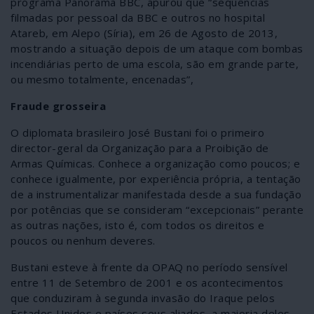
programa Panorama BBC, apurou que “sequências
filmadas por pessoal da BBC e outros no hospital
Atareb, em Alepo (Síria), em 26 de Agosto de 2013,
mostrando a situação depois de um ataque com bombas
incendiárias perto de uma escola, são em grande parte,
ou mesmo totalmente, encenadas”,
Fraude grosseira
O diplomata brasileiro José Bustani foi o primeiro
director-geral da Organização para a Proibição de
Armas Químicas. Conhece a organização como poucos; e
conhece igualmente, por experiência própria, a tentação
de a instrumentalizar manifestada desde a sua fundação
por potências que se consideram “excepcionais” perante
as outras nações, isto é, com todos os direitos e
poucos ou nenhum deveres.
Bustani esteve à frente da OPAQ no período sensível
entre 11 de Setembro de 2001 e os acontecimentos
que conduziram à segunda invasão do Iraque pelos
Estados Unidos e países seus aliados, a maioria deles