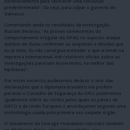
ostensivamente para favorecer uma conclusão
predeterminada”. Ou seja, para culpar o governo de
Damasco.
Comentando ainda os resultados da investigação,
Bustani declarou: “As provas convincentes do
comportamento irregular da OPAQ no suposto ataque
químico de Duma confirmam as suspeitas e dúvidas que
eu já tinha. Eu não conseguia entender o que ia lendo na
imprensa internacional. Até relatórios oficiais sobre as
investigações pareciam incoerentes, na melhor das
hipóteses”.
Por estes excertos poderemos deduzir o teor das
declarações que o diplomata brasileiro iria proferir
perante o Conselho de Segurança da ONU; poderemos
igualmente inferir as razões pelas quais os países da
NATO e da União Europeia o amordaçaram segundo uma
metodologia usada pela primeira vez naquele órgão.
O documento da Courage Foundation reproduz também
as diligências feitas, em vários sentidos, por