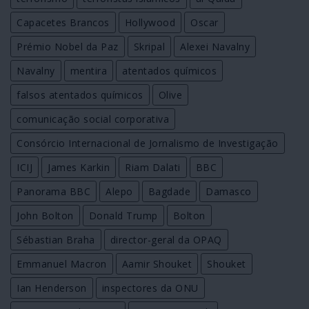
Capacetes Brancos
Hollywood
Oscar
Prémio Nobel da Paz
Skripal
Alexei Navalny
Navalny
mentira
atentados químicos
falsos atentados químicos
Olive
comunicação social corporativa
Consórcio Internacional de Jornalismo de Investigação
ICIJ
James Karkin
Riam Dalati
BBC
Panorama BBC
Alepo
Bagdade
Damasco
John Bolton
Donald Trump
Bolton
Sébastian Braha
director-geral da OPAQ
Emmanuel Macron
Aamir Shouket
Shouket
Ian Henderson
inspectores da ONU