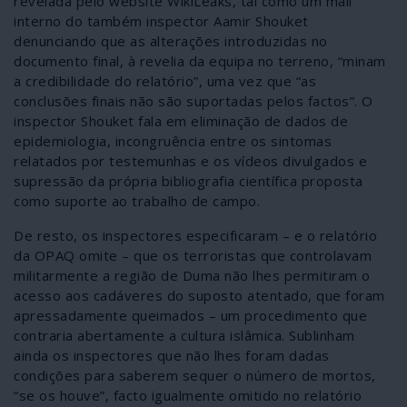
revelada pelo website WikiLeaks, tal como um mail
interno do também inspector Aamir Shouket
denunciando que as alterações introduzidas no
documento final, à revelia da equipa no terreno, “minam
a credibilidade do relatório”, uma vez que “as
conclusões finais não são suportadas pelos factos”. O
inspector Shouket fala em eliminação de dados de
epidemiologia, incongruência entre os sintomas
relatados por testemunhas e os vídeos divulgados e
supressão da própria bibliografia científica proposta
como suporte ao trabalho de campo.
De resto, os inspectores especificaram – e o relatório
da OPAQ omite – que os terroristas que controlavam
militarmente a região de Duma não lhes permitiram o
acesso aos cadáveres do suposto atentado, que foram
apressadamente queimados – um procedimento que
contraria abertamente a cultura islâmica. Sublinham
ainda os inspectores que não lhes foram dadas
condições para saberem sequer o número de mortos,
“se os houve”, facto igualmente omitido no relatório