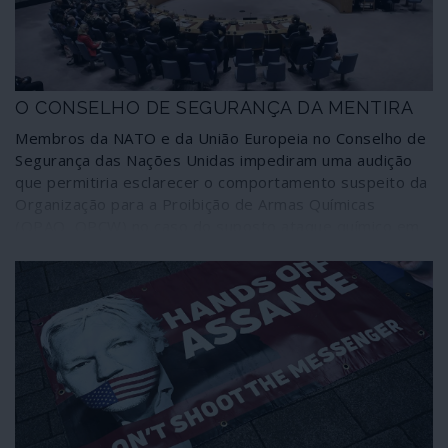
O CONSELHO DE SEGURANÇA DA MENTIRA
Membros da NATO e da União Europeia no Conselho de
Segurança das Nações Unidas impediram uma audição
que permitiria esclarecer o comportamento suspeito da
Organização para a Proibição de Armas Químicas
(OPAQ, OPCW) no caso do suposto ataque químico em
Duma (Síria), em 7 de Abril de 2018, que tudo leva a crer
tenha sido encenado. O comportamento dos Estados
Unidos e aliados reforça vigorosamente esta
possibilidade de fraude.