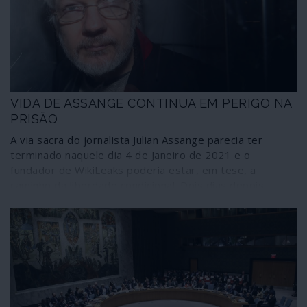
dólar e do franco CFA. O poder financeiro líbio iria
sustentar essas transformações; por isso a Líbia pagou
(e está a pagar) o preço às mãos do terrorismo colonial
da NATO.
VIDA DE ASSANGE CONTINUA EM PERIGO NA
PRISÃO
A via sacra do jornalista Julian Assange parecia ter
terminado naquele dia 4 de Janeiro de 2021 e o
fundador de WikiLeaks poderia estar, em tese, a
caminho da liberdade condicional. Dois dias depois,
porém, Assange foi reencarcerado. Nesta novela terror
e de perseguição contra o jornalismo livre tudo parece
alinhar-se para que um epílogo fatal aconteça dentro de
um sistema prisional – britânico ou norte-americano.