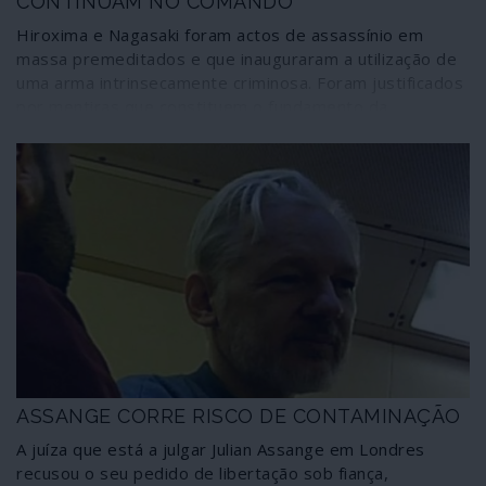
CONTINUAM NO COMANDO
Hiroxima e Nagasaki foram actos de assassínio em
massa premeditados e que inauguraram a utilização de
uma arma intrinsecamente criminosa. Foram justificados
por mentiras que constituem o fundamento da
propaganda de guerra dos Estados Unidos no século
XXI, lançando um novo inimigo e alvo – a China.
ASSANGE CORRE RISCO DE CONTAMINAÇÃO
A juíza que está a julgar Julian Assange em Londres
recusou o seu pedido de libertação sob fiança,