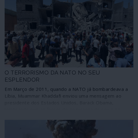
O TERRORISMO DA NATO NO SEU
ESPLENDOR
Em Março de 2011, quando a NATO já bombardeava a
Líbia, Muammar Khaddafi enviou uma mensagem ao
presidente dos Estados Unidos, Barack Obama,
lembrando que as forças de segurança do seu país
estavam “a combater a al-Qaida no Magrebe islâmico,
nada mais”, pelo que a intervenção estrangeira “era um
risco de consequências incalculáveis no Mediterrâneo e
na Europa”. O apelo do dirigente líbio não surtiu efeito: