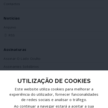
Contactos
Notícias
Arquivo
RSS
Assinaturas
Assinar O Lado Oculto
Assinantes Solidários
UTILIZAÇÃO DE COOKIES
Redes Sociais
Este website utiliza cookies para melhorar a
Siga-nos no facebook
experiência do utilizador, fornecer funcionalidades
de redes sociais e analisar o tráfego.
Partilhe esta página
Ao continuar a navegar estará a aceitar a sua