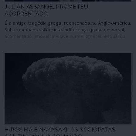
JULIAN ASSANGE, PROMETEU
ACORRENTADO
É a antiga tragédia grega, reencenada na Anglo-América.
Sob ribombante silêncio e indiferença quase universal,
acorrentado, imóvel, invisível, um Prometeu esquálido
foi transferido do patíbulo para um julgamento-
espectáculo num tribunal gótico fake, dentro de uma
prisão medieval.
HIROXIMA E NAKASAKI: OS SOCIOPATAS