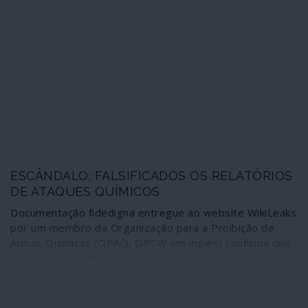
humanos.
e mentem aos cidadãos dos Estados Unidos e dos
países membros da NATO ao longo dos já 18 anos de
uma guerra que, desde o início, sabem não conseguir
ganhar. Tal como aconteceu no Vietname, no Iraque, na
Líbia, na Síria. Milhões de seres humanos com as suas
vidas destruídas depois, os crimes continuam impunes e
novas guerras se perfilam. Chama-se isto “defender o
nosso civilizado modo de vida” e “implantar a
democracia”.
ESCÂNDALO: FALSIFICADOS OS RELATÓRIOS
DE ATAQUES QUÍMICOS
Documentação fidedigna entregue ao website WikiLeaks
por um membro da Organização para a Proibição de
Armas Químicas (OPAQ, OPCW em inglês) confirma que
esta entidade falsificou relatórios sobre supostos
ataques químicos na Síria de maneira a responsabilizar o
governo de Damasco pelo crime. Um desses
acontecimentos falsificados esteve na origem no ataque