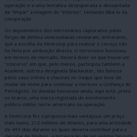
operação e a uma tentativa desesperada e desajeitada
de “limpar” a imagem do “interino”, tentando ilibá-lo da
conspiração.
Os depoimentos dos mercenários capturados pelas
forças de defesa venezuelanas revelaram, entretanto,
que a escolha da Silvercorp para realizar o serviço não
foi feita por atribuição directa. O terrorismo funcionou
em termos de mercado; deverá dizer-se que houve um
“concurso” em que, pelo menos, participou também a
Academi, outrora designada Blackwater, tão famosa
pelos seus crimes e chacinas no Iraque que teve de
mudar de nome para continuar a merecer a confiança do
Pentágono. Se dúvidas houvesse ainda, aqui está, preto
no branco, uma marca registada do envolvimento
político-militar norte-americano na operação.
A Silvercorp fez a proposta mais vantajosa: um preço
mais baixo, 212 milhões de dólares, para uma actividade
de 495 dias durante os quais deveria contribuir para o
derrube de Maduro, a instauração de um regime fascista