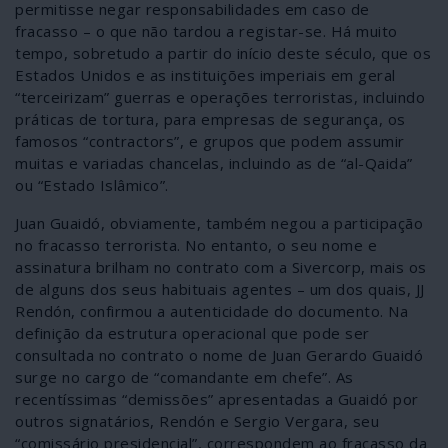
permitisse negar responsabilidades em caso de
fracasso – o que não tardou a registar-se. Há muito
tempo, sobretudo a partir do início deste século, que os
Estados Unidos e as instituições imperiais em geral
“terceirizam” guerras e operações terroristas, incluindo
práticas de tortura, para empresas de segurança, os
famosos “contractors”, e grupos que podem assumir
muitas e variadas chancelas, incluindo as de “al-Qaida”
ou “Estado Islâmico”.
Juan Guaidó, obviamente, também negou a participação
no fracasso terrorista. No entanto, o seu nome e
assinatura brilham no contrato com a Sivercorp, mais os
de alguns dos seus habituais agentes – um dos quais, JJ
Rendón, confirmou a autenticidade do documento. Na
definição da estrutura operacional que pode ser
consultada no contrato o nome de Juan Gerardo Guaidó
surge no cargo de “comandante em chefe”. As
recentíssimas “demissões” apresentadas a Guaidó por
outros signatários, Rendón e Sergio Vergara, seu
“comissário presidencial”, correspondem ao fracasso da