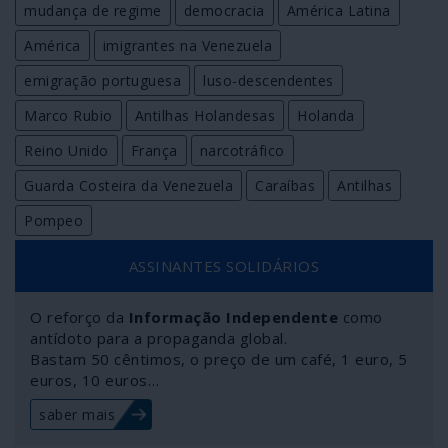
mudança de regime
democracia
América Latina
América
imigrantes na Venezuela
emigração portuguesa
luso-descendentes
Marco Rubio
Antilhas Holandesas
Holanda
Reino Unido
França
narcotráfico
Guarda Costeira da Venezuela
Caraíbas
Antilhas
Pompeo
ASSINANTES SOLIDÁRIOS
O reforço da
Informação Independente
como
antídoto para a propaganda global.
Bastam 50 cêntimos, o preço de um café, 1 euro, 5
euros, 10 euros…
saber mais