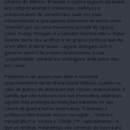
Através do silêncio, Bruxelas e Lisboa seguem atreladas
aos comportamentos criminosos, mafiosos e
irresponsáveis de um indivíduo cada vez mais
desacreditado e que apenas sobrevive no activo como
“interino” por ser uma marioneta privada de figuras
como Trump, Pompeo e o senador fascista Marco Rubio.
Grande parte dos acólitos e de grupos políticos que lhe
eram afins já desertaram – alguns dialogam com o
governo dentro da ordem constitucional. A sua
“popularidade” medida em sondagens anda pelos dez
por cento.
Podemos ir um pouco mais além e suspeitar
objectivamente da inocência deste silêncio. Quando os
cães de guerra se abeiraram das costas venezuelanos é
sabido que não estavam sós nas imensidões atlânticas,
alguém lhes protegia as intenções sabendo-se que
navios de guerra norte-americanos, franceses e
britânicos têm estado activos na região - “contra o
narcotráfico” e “contra o COVID-19”, naturalmente - e
que as Antilhas Holandesas vão servindo de base para