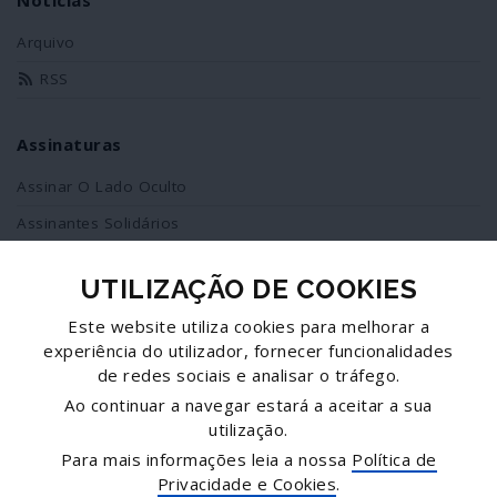
Notícias
Arquivo
RSS
Assinaturas
Assinar O Lado Oculto
Assinantes Solidários
UTILIZAÇÃO DE COOKIES
Redes Sociais
Este website utiliza cookies para melhorar a
Siga-nos no facebook
experiência do utilizador, fornecer funcionalidades
de redes sociais e analisar o tráfego.
Partilhe esta página
Ao continuar a navegar estará a aceitar a sua
utilização.
Facebook
Para mais informações leia a nossa
Política de
Twitter
Privacidade e Cookies
.