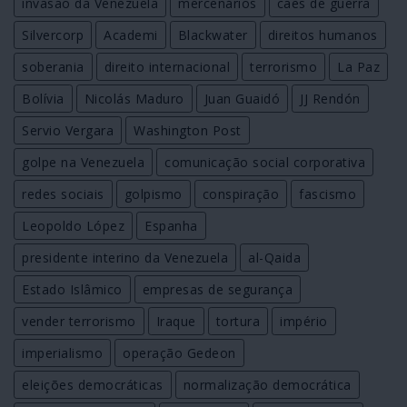
invasão da Venezuela
mercenários
cães de guerra
Silvercorp
Academi
Blackwater
direitos humanos
soberania
direito internacional
terrorismo
La Paz
Bolívia
Nicolás Maduro
Juan Guaidó
JJ Rendón
Servio Vergara
Washington Post
golpe na Venezuela
comunicação social corporativa
redes sociais
golpismo
conspiração
fascismo
Leopoldo López
Espanha
presidente interino da Venezuela
al-Qaida
Estado Islâmico
empresas de segurança
vender terrorismo
Iraque
tortura
império
imperialismo
operação Gedeon
eleições democráticas
normalização democrática