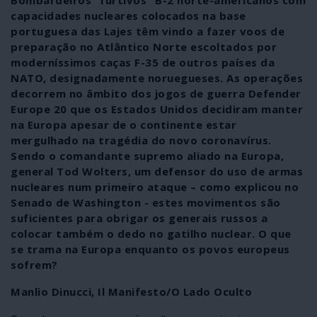
Bombardeiros “furtivos” B-2 norte-americanos com
capacidades nucleares colocados na base
portuguesa das Lajes têm vindo a fazer voos de
preparação no Atlântico Norte escoltados por
moderníssimos caças F-35 de outros países da
NATO, designadamente noruegueses. As operações
decorrem no âmbito dos jogos de guerra Defender
Europe 20 que os Estados Unidos decidiram manter
na Europa apesar de o continente estar
mergulhado na tragédia do novo coronavírus.
Sendo o comandante supremo aliado na Europa,
general Tod Wolters, um defensor do uso de armas
nucleares num primeiro ataque – como explicou no
Senado de Washington - estes movimentos são
suficientes para obrigar os generais russos a
colocar também o dedo no gatilho nuclear. O que
se trama na Europa enquanto os povos europeus
sofrem?
Manlio Dinucci, Il Manifesto/O Lado Oculto