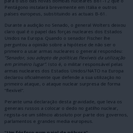
para o uso das novas bombas nucleares B61-12 que o
Pentágono instalará brevemente em Itália e outros
países europeus, substituindo as actuais B-61.
Durante a audição no Senado, o general Wolters deixou
claro qual é o papel das forças nucleares dos Estados
Unidos na Europa. Quando o senador Fischer lhe
perguntou a opinião sobre a hipótese de não ser o
primeiro a usar armas nucleares o general respondeu:
“Senador, sou adepto de políticas flexíveis da utilização
em primeiro lugar”
. Isto é, o militar responsável pelas
armas nucleares dos Estados Unidos/NATO na Europa
declarou oficialmente que defende a sua utilização no
primeiro ataque, o ataque nuclear surpresa de forma
“flexível”.
Perante uma declaração desta gravidade, que leva os
generais russos a colocar o dedo no gatilho nuclear,
regista-se um silêncio absoluto por parte dos governos,
parlamentos e grandes media europeus.
“Um fósforo num paiol de pólvora”