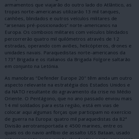
armamentos que viajarão do outro lado do Atlântico, as
tropas norte-americanas utilizarão 13 mil tanques,
canhões, blindados e outros veículos militares de
“arsenais pré-posicionados” norte-americanos na
Europa. Os comboios militares com veículos blindados
percorrerão quatro mil quilómetros através de 12
estradas, operando com aviões, helicópteros, drones e
unidades navais. Paraquedistas norte-americanos da
173ª Brigada e os italianos da Brigada Folgore saltarão
em conjunto na Letónia.
As manobras “Defender Europe 20” têm ainda um outro
aspecto relevante na estratégia dos Estados Unidos e
da NATO resultante do agravamento da crise no Médio
Oriente. O Pentágono, que no ano passado enviou mais
14 mil soldados para esta região, está em vias de
colocar aqui algumas forças que participam no exercício
de guerra na Europa: quatro mil paraquedistas da 82ª
Divisão aerotransportada e 4500 marines, entre os
quais os do navio anfíbio de assalto USS Bataan, usado