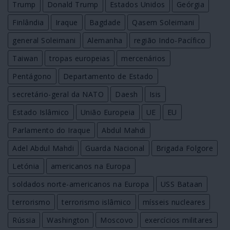
Trump
Donald Trump
Estados Unidos
Geórgia
Finlândia
Iraque
Bagdade
Qasem Soleimani
general Soleimani
Alemanha
região Indo-Pacífico
Taiwan
tropas europeias
mercenários
Pentágono
Departamento de Estado
secretário-geral da NATO
Daesh
Isis
Estado Islâmico
União Europeia
UE
EU
Parlamento do Iraque
Abdul Mahdi
Adel Abdul Mahdi
Guarda Nacional
Brigada Folgore
Letónia
americanos na Europa
soldados norte-americanos na Europa
USS Bataan
terrorismo
terrorismo islâmico
mísseis nucleares
Rússia
Washington
Moscovo
exercícios militares