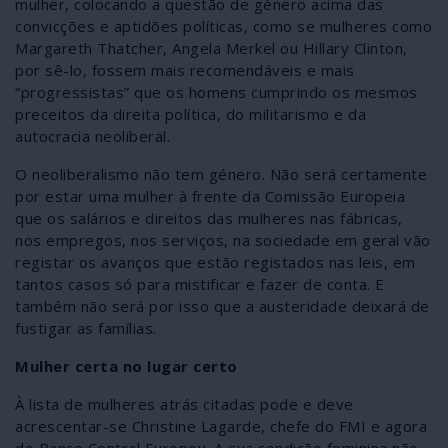
mulher, colocando a questão de género acima das
convicções e aptidões políticas, como se mulheres como
Margareth Thatcher, Angela Merkel ou Hillary Clinton,
por sê-lo, fossem mais recomendáveis e mais
“progressistas” que os homens cumprindo os mesmos
preceitos da direita política, do militarismo e da
autocracia neoliberal.
O neoliberalismo não tem género. Não será certamente
por estar uma mulher à frente da Comissão Europeia
que os salários e direitos das mulheres nas fábricas,
nos empregos, nos serviços, na sociedade em geral vão
registar os avanços que estão registados nas leis, em
tantos casos só para mistificar e fazer de conta. E
também não será por isso que a austeridade deixará de
fustigar as famílias.
Mulher certa no lugar certo
À lista de mulheres atrás citadas pode e deve
acrescentar-se Christine Lagarde, chefe do FMI e agora
do Banco Central Europeu. A sua condição feminina não