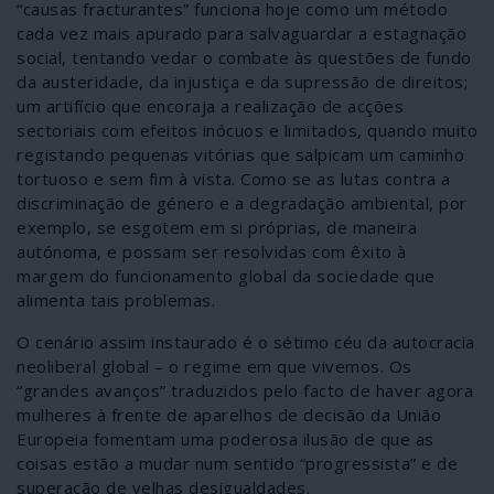
“causas fracturantes” funciona hoje como um método
cada vez mais apurado para salvaguardar a estagnação
social, tentando vedar o combate às questões de fundo
da austeridade, da injustiça e da supressão de direitos;
um artifício que encoraja a realização de acções
sectoriais com efeitos inócuos e limitados, quando muito
registando pequenas vitórias que salpicam um caminho
tortuoso e sem fim à vista. Como se as lutas contra a
discriminação de género e a degradação ambiental, por
exemplo, se esgotem em si próprias, de maneira
autónoma, e possam ser resolvidas com êxito à
margem do funcionamento global da sociedade que
alimenta tais problemas.
O cenário assim instaurado é o sétimo céu da autocracia
neoliberal global – o regime em que vivemos. Os
“grandes avanços” traduzidos pelo facto de haver agora
mulheres à frente de aparelhos de decisão da União
Europeia fomentam uma poderosa ilusão de que as
coisas estão a mudar num sentido “progressista” e de
superação de velhas desigualdades.