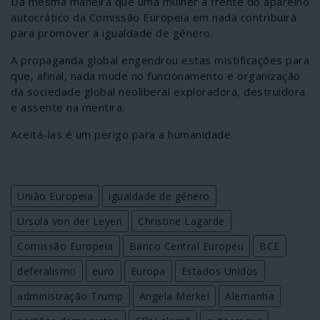
Da mesma maneira que uma mulher à frente do aparelho
autocrático da Comissão Europeia em nada contribuirá
para promover a igualdade de género.
A propaganda global engendrou estas mistificações para
que, afinal, nada mude no funcionamento e organização
da sociedade global neoliberal exploradora, destruidora
e assente na mentira.
Aceitá-las é um perigo para a humanidade.
União Europeia
igualdade de género
Ursula von der Leyen
Christine Lagarde
Comissão Europeia
Banco Central Europeu
BCE
deferalismo
euro
Europa
Estados Unidos
administração Trump
Angela Merkel
Alemanha