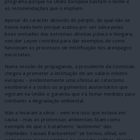
programa porque na União Europeia bastam o nome e
as recomendações que o impõem.
Apesar do carácter absurdo do périplo, do qual não se
houve nada bem porque acabou por ser salva pelas
boas vontades das extremas-direitas polaca e húngara,
von der Leyen contribui para dar exemplos de como
funcionam os processos de mistificação nos areópagos
eurocratas.
Numa sessão de propaganda, a presidente da Comissão
chegou a prometer a instituição de um salário mínimo
europeu – evidentemente uma ofensa ao catecismo
neoliberal e a todos os argumentos austeritários que
vigoram na União; e garantiu que irá tomar medidas para
combater a degradação ambiental.
Não a levaram a sério – nem era isso que estava em
causa – mas as promessas ambientais ficam como
exemplo de que o tratamento “autónomo” das
chamadas “causas fracturantes” se tornou, afinal, um
instrumento transpartidário no especto político. Querer