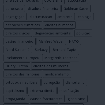
cristãos democratas
CDU alemã
autocracua
eurocracia
ditadura financeira
Goldman Sachs
segregação
discriminação
ambiente
ecologia
alterações climáticas
direitos humanos
direitos cívicos
degradação ambiental
poluição
casino financeiro
Manfred Weber
NATO
Nord Stream 2
Sarkozy
Bernard Tapie
Parlamento Europeu
Margareth Thatcher
Hillary Clinton
direitos das mulheres
direitos das minorias
neoliberalismo
ortodoxia neoliberal
corrupção
clientelismo
capitalismo
extrema-direita
mistificação
propaganda
causas fracturantes
globalismo