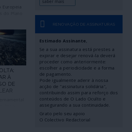
saber mais
o Europeia
as do Plano
RENOVAÇÃO DE ASSINATURAS
igadas,
s faces de
a: o lado
Estimado Assinante
,
ivil. A NATO,
Se a sua assinatura está prestes a
m plano
expirar e desejar renová-la deverá
nião
proceder como anteriormente:
, segundo
escolher a periodicidade e a forma
OLTA:
 garantir a
de pagamento.
AR À
or isso os
Pode igualmente aderir à nossa
SO DE
e as
acção de "assinatura solidária",
LEAR
ropaganda
contribuindo assim para reforço dos
as
conteúdos de O Lado Oculto e
ernamental
nas
assegurando a sua continuidade.
publicou
otidiano
truções aos
Grato pelo seu apoio
ropeus, com
como se
O Colectivo Redactorial
ndémicas.
COVID-19
uropeias
e nuclear,