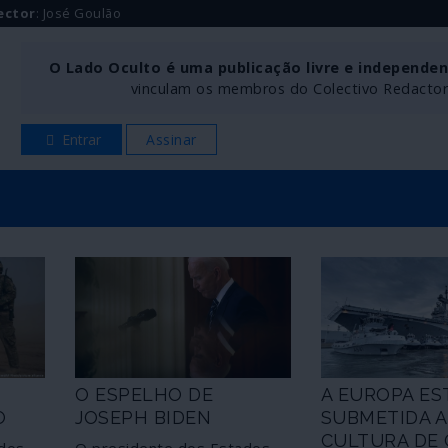
ector
: José Goulão
O Lado Oculto é uma publicação livre e independe
vinculam os membros do Colectivo Redactoria
Entrar
Assinar
O ESPELHO DE
A EUROPA ES
O
JOSEPH BIDEN
SUBMETIDA 
CULTURA DE