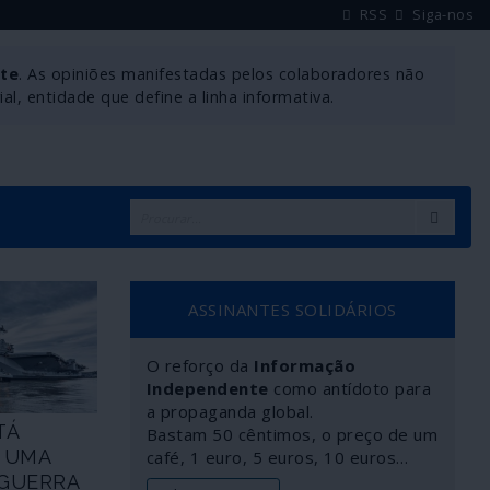
RSS
Siga-nos
nte
. As opiniões manifestadas pelos colaboradores não
l, entidade que define a linha informativa.
ASSINANTES SOLIDÁRIOS
O reforço da
Informação
Independente
como antídoto para
a propaganda global.
TÁ
Bastam 50 cêntimos, o preço de um
A UMA
café, 1 euro, 5 euros, 10 euros…
 GUERRA