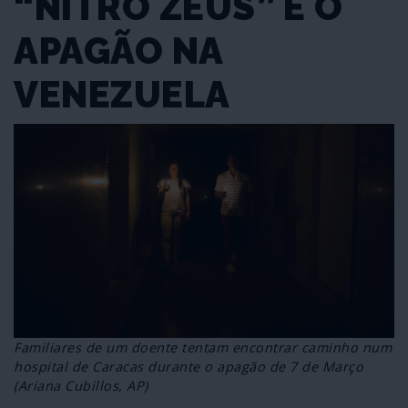
“NITRO ZEUS” E O
APAGÃO NA
VENEZUELA
Familiares de um doente tentam encontrar caminho num
hospital de Caracas durante o apagão de 7 de Março
(Ariana Cubillos, AP)