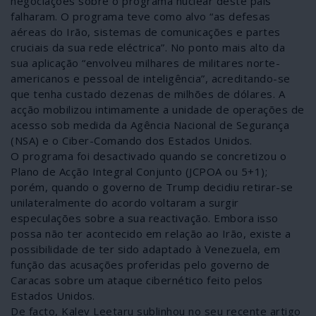
negociações sobre o programa nuclear deste país
falharam. O programa teve como alvo “as defesas
aéreas do Irão, sistemas de comunicações e partes
cruciais da sua rede eléctrica”. No ponto mais alto da
sua aplicação “envolveu milhares de militares norte-
americanos e pessoal de inteligência”, acreditando-se
que tenha custado dezenas de milhões de dólares. A
acção mobilizou intimamente a unidade de operações de
acesso sob medida da Agência Nacional de Segurança
(NSA) e o Ciber-Comando dos Estados Unidos.
O programa foi desactivado quando se concretizou o
Plano de Acção Integral Conjunto (JCPOA ou 5+1);
porém, quando o governo de Trump decidiu retirar-se
unilateralmente do acordo voltaram a surgir
especulações sobre a sua reactivação. Embora isso
possa não ter acontecido em relação ao Irão, existe a
possibilidade de ter sido adaptado à Venezuela, em
função das acusações proferidas pelo governo de
Caracas sobre um ataque cibernético feito pelos
Estados Unidos.
De facto, Kalev Leetaru sublinhou no seu recente artigo