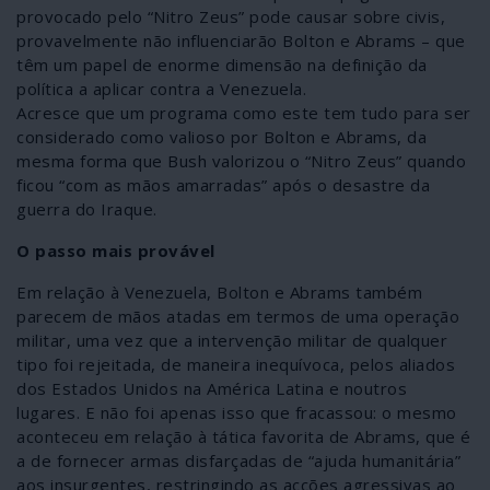
provocado pelo “Nitro Zeus” pode causar sobre civis,
provavelmente não influenciarão Bolton e Abrams – que
têm um papel de enorme dimensão na definição da
política a aplicar contra a Venezuela.
Acresce que um programa como este tem tudo para ser
considerado como valioso por Bolton e Abrams, da
mesma forma que Bush valorizou o “Nitro Zeus” quando
ficou “com as mãos amarradas” após o desastre da
guerra do Iraque.
O passo mais provável
Em relação à Venezuela, Bolton e Abrams também
parecem de mãos atadas em termos de uma operação
militar, uma vez que a intervenção militar de qualquer
tipo foi rejeitada, de maneira inequívoca, pelos aliados
dos Estados Unidos na América Latina e noutros
lugares. E não foi apenas isso que fracassou: o mesmo
aconteceu em relação à tática favorita de Abrams, que é
a de fornecer armas disfarçadas de “ajuda humanitária”
aos insurgentes, restringindo as acções agressivas ao