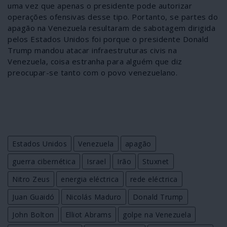
uma vez que apenas o presidente pode autorizar
operações ofensivas desse tipo. Portanto, se partes do
apagão na Venezuela resultaram de sabotagem dirigida
pelos Estados Unidos foi porque o presidente Donald
Trump mandou atacar infraestruturas civis na
Venezuela, coisa estranha para alguém que diz
preocupar-se tanto com o povo venezuelano.
Estados Unidos
Venezuela
apagão
guerra cibernética
Israel
Irão
Stuxnet
Nitro Zeus
energia eléctrica
rede eléctrica
Juan Guaidó
Nicolás Maduro
Donald Trump
John Bolton
Elliot Abrams
golpe na Venezuela