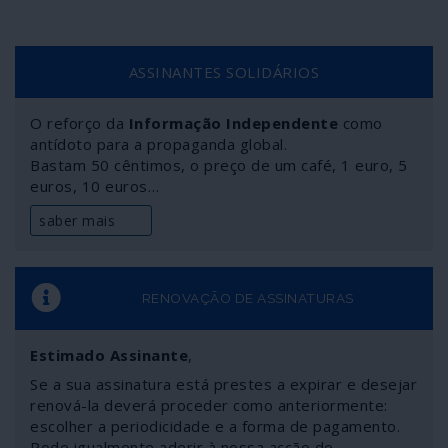
ASSINANTES SOLIDÁRIOS
O reforço da
Informação Independente
como
antídoto para a propaganda global.
Bastam 50 cêntimos, o preço de um café, 1 euro, 5
euros, 10 euros…
saber mais
RENOVAÇÃO DE ASSINATURAS
Estimado Assinante
,
Se a sua assinatura está prestes a expirar e desejar
renová-la deverá proceder como anteriormente:
escolher a periodicidade e a forma de pagamento.
Pode igualmente aderir à nossa acção de