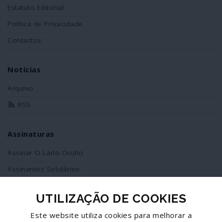
Estatuto Editorial
Política de Privacidade
Contactos
Notícias
Arquivo
RSS
Assinaturas
Assinar O Lado Oculto
Assinantes Solidários
UTILIZAÇÃO DE COOKIES
Redes Sociais
Este website utiliza cookies para melhorar a
Siga-nos no facebook