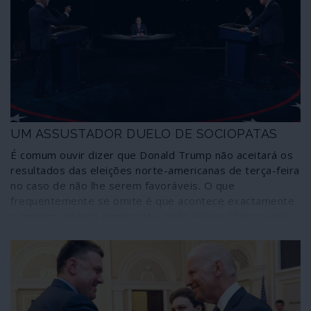
guerra, por exemplo nos Balcãs. A comunicação social
corporativa continua a “respirar de alívio” com o alegado
novo rumo dos Estados Unidos; porém, do quadro
actual há que esperar mais guerras, mais ingerência,
mais golpes de Estado – “brandos” ou nem tanto.
UM ASSUSTADOR DUELO DE SOCIOPATAS
É comum ouvir dizer que Donald Trump não aceitará os
resultados das eleições norte-americanas de terça-feira
no caso de não lhe serem favoráveis. O que
frequentemente se omite é que acontece exactamente
o mesmo do lado democrata, onde Hillary Clinton apela
a retomar a Casa Branca através de qualquer meio e em
quaisquer circunstâncias. Intenção poucas vezes
recordada porque é “politicamente correcto” ser-se
democrata ou porque a vantagem atribuída pelas
sondagens vai esfumando esse cenário. Seja como for,
não está garantido que as eleições sejam pacíficas,