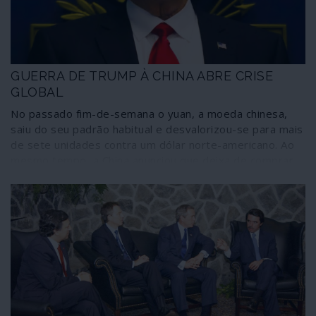
fosse, escaparia a um higiénico impeachment.
GUERRA DE TRUMP À CHINA ABRE CRISE
GLOBAL
No passado fim-de-semana o yuan, a moeda chinesa,
saiu do seu padrão habitual e desvalorizou-se para mais
de sete unidades contra um dólar norte-americano. Ao
mesmo tempo, a China anunciou que deixa de comprar
produtos agrícolas aos Estados Unidos. A estratégia
comercial delineada por Trump e pelos
neoconservadores norte-americanos implodiu. Passou-
se de uma guerra de tarifas comerciais para uma guerra
económica mais ampla, na qual serão aplicadas outras
tácticas e medidas.