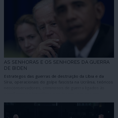
AS SENHORAS E OS SENHORES DA GUERRA
DE BIDEN
Estrategos das guerras de destruição da Líbia e da
Síria, operacionais do golpe fascista na Ucrânia, teóricos
neoconservadores, criminosos de guerra ligados às
carnificinas na Jugoslávia e no Iraque, por sua vez
associados ao núcleo belicista em torno do casal Clinton
e Obama, polvilham as principais áreas de intervenção
da administração de Joseph Biden. Tudo sob influência
de Madeleine Albright, patrocinadora de crimes de