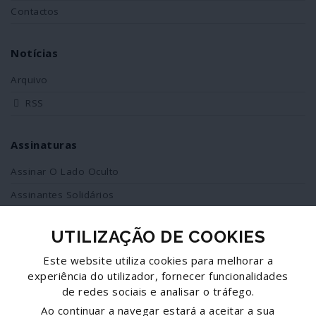
Contactos
Notícias
Arquivo
RSS
Assinaturas
Assinar O Lado Oculto
Assinantes Solidários
UTILIZAÇÃO DE COOKIES
Redes Sociais
Este website utiliza cookies para melhorar a
Siga-nos no facebook
experiência do utilizador, fornecer funcionalidades
de redes sociais e analisar o tráfego.
Partilhe esta página
Ao continuar a navegar estará a aceitar a sua