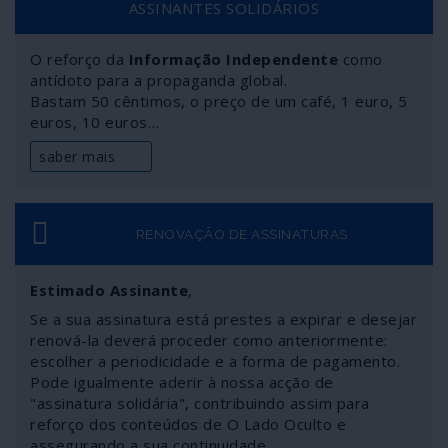
ASSINANTES SOLIDÁRIOS
Guaidó, auto-intitulado “presidente interino”, e a
empresa de mercenários Silvercorp, da Florida,
O reforço da
Informação Independente
como
igualmente prestadora de serviços ao actual presidente
antídoto para a propaganda global.
dos Estados Unidos. Conheça os meandros do contrato
Bastam 50 cêntimos, o preço de um café, 1 euro, 5
e os métodos de gestão pretendidos por Guaidó, o
euros, 10 euros…
“presidente” da Venezuela reconhecido por numerosos
países da União Europeia, entre os quais o governo da
saber mais
República Portuguesa.
RENOVAÇÃO DE ASSINATURAS
Estimado Assinante
,
Se a sua assinatura está prestes a expirar e desejar
renová-la deverá proceder como anteriormente:
escolher a periodicidade e a forma de pagamento.
Pode igualmente aderir à nossa acção de
"assinatura solidária", contribuindo assim para
reforço dos conteúdos de O Lado Oculto e
assegurando a sua continuidade.