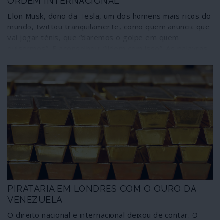
ORDEM INTERNACIONAL
Elon Musk, dono da Tesla, um dos homens mais ricos do
mundo, twittou tranquilamente, como quem anuncia que
vai jogar ténis, que “daremos o golpe em quem
quisermos”. E aconselhou: “lidem com isso”. As palavras
foram escritas num contexto relacionado com o golpe
fascista na Bolívia, que permitiu a Musk desbloquear o
livre acesso às maiores reservas de lítio do mundo,
essenciais para a parte gorda dos seus negócios, os
acumuladores de energia.
PIRATARIA EM LONDRES COM O OURO DA
VENEZUELA
O direito nacional e internacional deixou de contar. O