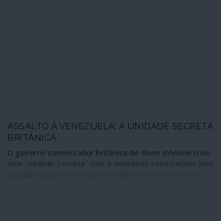
órgãos da ONU empalidecem para evitar ficar
contagiados com o mesmo mal que a atinge: o desprezo
dos mais poderosos. Milhões de seres humanos
anseiam por água, comida, tecto e saúde. Na educação,
enormes massas de jovens entram em deserção por
falta de conectividade, os empregos estáveis caíram em
areias movediças, a precariedade e a informalidade
laboral atingem números aterradores. A maquilhagem
das informações económicas de êxito e associadas a
supostas escalas de igualdade social extingue-se
perante a realidade desigual que o vírus destapou.
ASSALTO À VENEZUELA: A UNIDADE SECRETA
BRITÂNICA
O governo conservador britânico de Boris Johnson criou
uma Unidade Secreta” com o deputado venezuelano Juan
Guaidó (autoproclamado “presidente interino”) com o
objectivo de derrubar o chefe de Estado constitucional
da Venezuela, Nicolás Maduro, para depois partilhar as
riquezas do país, revela uma investigação do portal The
Canary.