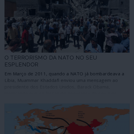
é o chefe do Fórum Económico Mundial (WEF na sigla
inglesa), Klaus Schwab, ardente defensor do
aproveitamento destas convulsões como “janelas de
oportunidade” para proceder ao “novo reinício”, o Great
Reset do capitalismo.
O TERRORISMO DA NATO NO SEU
ESPLENDOR
Em Março de 2011, quando a NATO já bombardeava a
Líbia, Muammar Khaddafi enviou uma mensagem ao
presidente dos Estados Unidos, Barack Obama,
lembrando que as forças de segurança do seu país
estavam “a combater a al-Qaida no Magrebe islâmico,
nada mais”, pelo que a intervenção estrangeira “era um
risco de consequências incalculáveis no Mediterrâneo e
na Europa”. O apelo do dirigente líbio não surtiu efeito:
afinal, para as forças atlantistas a operação não era “um
risco” mas sim uma estratégia deliberada – para todos