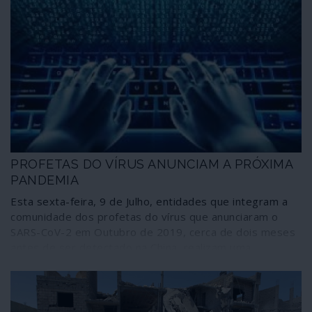
PROFETAS DO VÍRUS ANUNCIAM A PRÓXIMA
PANDEMIA
Esta sexta-feira, 9 de Julho, entidades que integram a
comunidade dos profetas do vírus que anunciaram o
SARS-CoV-2 em Outubro de 2019, cerca de dois meses
antes de ser detectado na China, realizam uma
simulação designada Cyber Polygon do que consideram
ser a próxima pandemia, uma ciberpandemia com tal
dimensão que, comparativamente, faria a crise da
COVID-19 parecer um “pequeno distúrbio”. Quem o diz