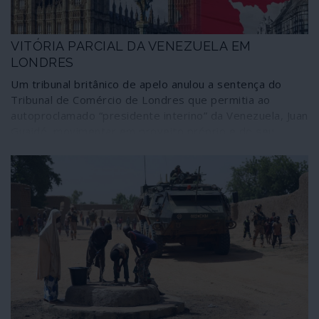
VITÓRIA PARCIAL DA VENEZUELA EM
LONDRES
Um tribunal britânico de apelo anulou a sentença do
Tribunal de Comércio de Londres que permitia ao
autoproclamado “presidente interino” da Venezuela, Juan
Guaidó, movimentar em proveito próprio e do seu
sistema de usurpação as 31 toneladas de ouro
venezuelano à guarda do Banco de Inglaterra, no valor
de 1800 milhões de dólares. A decisão foi tomada dando
razão ao recurso apresentado pelo Banco Central da
Venezuela contra a sentença.