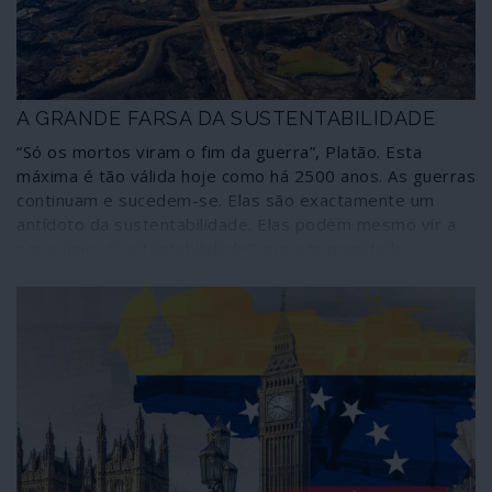
A GRANDE FARSA DA SUSTENTABILIDADE
“Só os mortos viram o fim da guerra”, Platão. Esta
máxima é tão válida hoje como há 2500 anos. As guerras
continuam e sucedem-se. Elas são exactamente um
antídoto da sustentabilidade. Elas podem mesmo vir a
ser a única “sustentabilidade” que a humanidade
moderna conhece – destruição sem fim, matanças,
exploração desavergonhada da Mãe Terra e dos seres
que a habitam, incluindo os humanos.