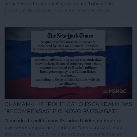
actual espectáculo legal montado no Tribunal de
Comércio de Londres sobre as reservas de 30
toneladas de lingotes de ouro venezuelanas guardadas
na Grã-Bretanha conduz a esta conclusão.
Surpreendentemente, a uma velocidade que ninguém
imaginaria, o tribunal presidido pelo juiz Nigel Teare
decidiu reconhecer unicamente Juan Guaidó como
presidente legítimo da Venezuela. Um acto de moderna
pirataria.
CHAMAM-LHE “POLÍTICA”: O ESCÂNDALO DAS
“RECOMPENSAS” É O NOVO RUSSIAGATE
O mundo da política nos Estados Unidos da América,
que serve de padrão a todas as “democracias”, está
abaixo de lixo. Os principais arautos da comunicação