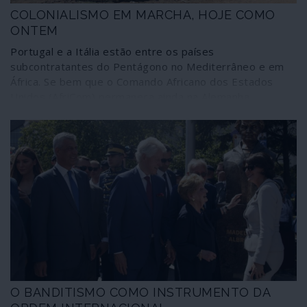
COLONIALISMO EM MARCHA, HOJE COMO
ONTEM
Portugal e a Itália estão entre os países
subcontratantes do Pentágono no Mediterrâneo e em
África. Se bem que o Comando Africano dos Estados
Unidos (AfriCom) permaneça ainda na Alemanha,
Washington delegou uma parte das missões marítimas e
todas as operações terrestres na Alemanha, Bélgica,
Dinamarca, Estónia, Noruega, Holanda, Portugal, Reino
Unido, Suécia e República Checa, sob comando da
França. A parte norte-americana conserva, bem
entendido, o controlo das operações, designadamente
por via aérea. Velhos e novos aparelhos coloniais em
marcha, travestidos de “missões de paz”, actuam além-
fronteiras para servirem interesses estratégicos e
económicos. O exemplo de Itália.
O BANDITISMO COMO INSTRUMENTO DA