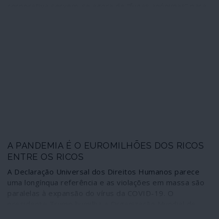
corporativa servem-se agora de “fugas anónimas” para
acusar a Rússia de pagar aos Talibã para matarem
soldados norte-americanos no Afeganistão – e assim
conseguirem um dois em um: intervir nas eleições
presidenciais impondo uma tónica militarista e
armadilhar as possibilidades de paz, fazendo a vontade
ao Pentágono. Montadas as “fugas” sem qualquer prova,
abundam as hipóteses de se tratar de uma nova versão
do fracassado “Russiagate”, que fazia de Trump um
“agente de Moscovo”. A “democracia” que se vai usando
em todo o mundo e a comunicação dominante que se
pratica têm, sem dúvida, uns bons mestres.
A PANDEMIA É O EUROMILHÕES DOS RICOS
ENTRE OS RICOS
A Declaração Universal dos Direitos Humanos parece
uma longínqua referência e as violações em massa são
paralelas à expansão do vírus da COVID-19. O
presidente Trump humilha a Organização Mundial de
Saúde, ameaça-a e desqualifica-a enquanto os outros