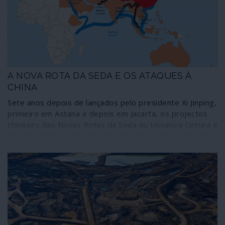
os efeitos, uma estratégia terrorista.
A NOVA ROTA DA SEDA E OS ATAQUES À
CHINA
Sete anos depois de lançados pelo presidente Xi Jinping,
primeiro em Astana e depois em Jacarta, os projectos
chineses das Novas Rotas da Seda ou Iniciativa Cintura e
Estrada (ICE) – Belt and Road Iniciative (BRI) – deixam
cada vez mais a oligarquia plutocrática norte-americana
num transe alucinado.