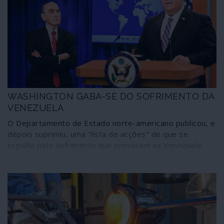
necessidade e que é parte de uma guerra sem tropas,
mas letal, conduzida pelos Estados Unidos. Os
portugueses têm o direito de conhecer a realidade
desta cumplicidade, mas o governo ainda tenta
disfarçar, com o silêncio, que está ao lado da
administração fascista norte-americana nesta
atrocidade contra a democracia, os direitos humanos e a
soberania dos povos
WASHINGTON GABA-SE DO SOFRIMENTO DA
VENEZUELA
O Departamento de Estado norte-americano publicou, e
depois suprimiu, uma "lista de acções" de que se
orgulha pelo sofrimento que provocam na Venezuela.