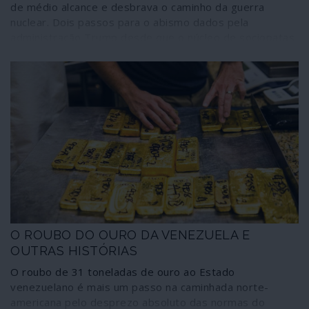
de médio alcance e desbrava o caminho da guerra
nuclear. Dois passos para o abismo dados pela
administração Trump desde que o núcleo de sociopatas
em torno do presidente se tornou sólido e estável.
Ocasião escolhida pelos aliados de Washington para
transformarem as supostas divergências com
administração norte-americana em rendida vassalagem,
corresponsabilizando-se, assim, pelas ameaças de
tragédia que se reforçam sobre os povos da América
Latina e do continente europeu. Uma subserviência na
qual o governo de Portugal se esforça por ter lugar de
destaque.
O ROUBO DO OURO DA VENEZUELA E
OUTRAS HISTÓRIAS
O roubo de 31 toneladas de ouro ao Estado
venezuelano é mais um passo na caminhada norte-
americana pelo desprezo absoluto das normas do