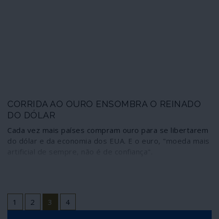
CORRIDA AO OURO ENSOMBRA O REINADO
DO DÓLAR
Cada vez mais países compram ouro para se libertarem
do dólar e da economia dos EUA. E o euro, "moeda mais
artificial de sempre, não é de confiança".
1
2
3
4