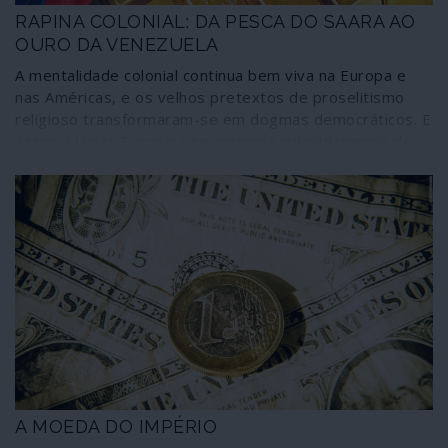
RAPINA COLONIAL: DA PESCA DO SAARA AO
OURO DA VENEZUELA
A mentalidade colonial continua bem viva na Europa e
nas Américas, e os velhos pretextos de proselitismo
religioso transformaram-se em dogmas democráticos. E
assim a União Europeia se apropria indevidamente de
riquezas que não lhe pertencem não hesitando recorrer
a regimes de ocupação, como são os de Marrocos e de
Israel, e a mentalidades de dominação, como a norte-
americana em relação à Venezuela e à América Latina
em geral. Em poucos dias a União Europeia associou-se
a processos de rapina das riquezas pesqueiras do
território ocupado do Saara Ocidental e aos bens
petrolíferos e em ouro do povo da Venezuela. Por
alguma razão os regimes terroristas de Marrocos e de
Israel e as práticas fascistas de Juan Guaidó são
"democracias" preferidas de Bruxelas e de Lisboa, não
apenas por arrastamento.
A MOEDA DO IMPÉRIO