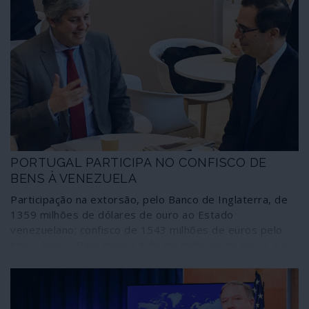
PORTUGAL PARTICIPA NO CONFISCO DE
BENS À VENEZUELA
Participação na extorsão, pelo Banco de Inglaterra, de
1359 milhões de dólares de ouro ao Estado
venezuelano; confisco de 1543 milhões de euros pelo
Novo Banco. Pelo menos três mil milhões de euros é o
montante da delapidação de bens do povo venezuelano
em que o governo de Portugal está envolvido, directa e
indirectamente. Dinheiro que Caracas não pode usar
para comprar medicamentos e outros bens de primeira