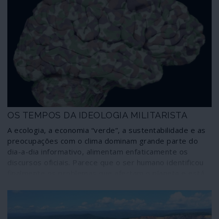
OS TEMPOS DA IDEOLOGIA MILITARISTA
A ecologia, a economia “verde”, a sustentabilidade e as
preocupações com o clima dominam grande parte do
dia-a-dia informativo, alimentam enfaticamente os
discursos oficiais. Parece que o ser humano identificou
finalmente os problemas que afectam o planeta e está
disposto a enfrentá-los, a mudar de hábitos e atitudes.
Nada mais falso quando do lote de preocupações
ambientais e sociais se retira deliberadamente a
actividade mais predadora da Terra: a guerra.