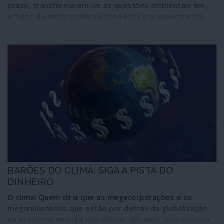
prazo, transformaram-se as questões ambientais em
artigos da moda política e mediática e o aquecimento
global continua a sua ascensão sem retorno. No centro
de toda a novíssima inquietação ecológica estão as
elites políticas, governamentais e, sobretudo,
empresariais que colocaram o mundo no caminho da
catástrofe. Isto é, os que estragam o planeta são os
mesmos que cuidam agora de consertá-lo com base em
enxurradas de promessas, mas sem mudar de atitudes
e comportamentos. Ou seja, a tão propagandeada
“economia verde” não passa de uma grande ilusão,
melhor dizendo, uma imensa fraude.
BARÕES DO CLIMA: SIGA A PISTA DO
DINHEIRO
O clima! Quem diria que as megacorporações e os
megamilionários que estão por detrás da globalização
da economia mundial nas últimas décadas, cuja procura