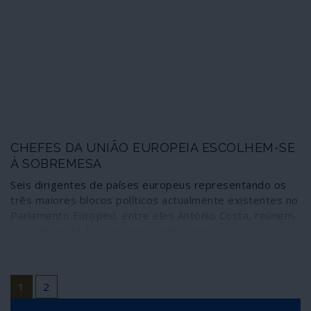
membros em exercício do Parlamento, o que significa a
deserção de 86 membros da maioria institucional que a
designou: extrema-direita dos Conservadores e
Reformistas (ECR), direita e extrema-direita do Partido
Popular Europeu (PPE), neoliberais assumidos (Europa
Renovada) e Socialistas & Democratas.
CHEFES DA UNIÃO EUROPEIA ESCOLHEM-SE
À SOBREMESA
Seis dirigentes de países europeus representando os
três maiores blocos políticos actualmente existentes no
Parlamento Europeu, entre eles António Costa, reúnem-
se esta sexta-feira ao jantar em Bruxelas para
prosseguirem o grande negócio de atribuição dos
lugares de chefia das mais importantes instituições da
União Europeia.
1
2