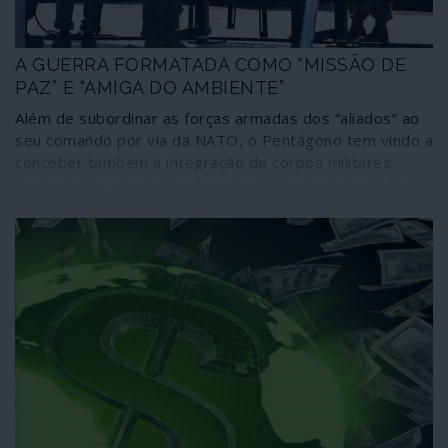
A GUERRA FORMATADA COMO “MISSÃO DE
PAZ” E “AMIGA DO AMBIENTE”
Além de subordinar as forças armadas dos “aliados” ao
seu comando por via da NATO, o Pentágono tem vindo a
conceber também a integração de corpos militares
desses países na sua própria estrutura, retirando-lhes,
deste modo, qualquer autonomia que ainda pudessem
ter. Isso acontece, sobretudo, na perspectiva da
utilização de forças especiais em guerras de agressão.
As manobras têm decorrido de forma dissimulada, fora
do controlo da opinião pública, como aconteceu agora
com a inserção do Comando das Forças Especiais
italianas (Comfose) na estrutura do Pentágono em Camp
Darby, entre Pisa e Livorno. Um processo apresentado
sob as chancelas de “missões de paz” e, como não
poderia deixar de ser, de “amigo do ambiente” – isto é,
“Quartéis Verdes” assentes sobre milhões de cargas
explosivas.