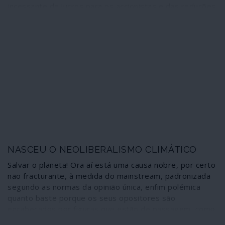
incessante de lucros para os accionistas e das reduções
de despesas tanto dano causaram ao mosso meio
ambiente, tanto no mundo industrializado como nas
economias subdesenvolvidas de Ásia, África e América
Latina, se tornaram agora os principais patrocinadores
do movimento de descarbonização de base - da Suécia
à Alemanha, aos Estados Unidos e muito mais além!
NASCEU O NEOLIBERALISMO CLIMÁTICO
Salvar o planeta! Ora aí está uma causa nobre, por certo
não fracturante, à medida do mainstream, padronizada
segundo as normas da opinião única, enfim polémica
quanto baste porque os seus opositores são
encabeçados por figuras que estão de passagem, como
Donald Trump, por certo uma excepção na tão