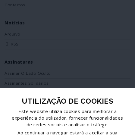
Contactos
Notícias
Arquivo
RSS
Assinaturas
Assinar O Lado Oculto
Assinantes Solidários
UTILIZAÇÃO DE COOKIES
Redes Sociais
Este website utiliza cookies para melhorar a
Siga-nos no facebook
experiência do utilizador, fornecer funcionalidades
de redes sociais e analisar o tráfego.
Partilhe esta página
Ao continuar a navegar estará a aceitar a sua