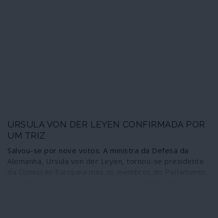
recomendável classe bipartidária e monolítica dos
Estados Unidos da América. Atentemos nos casos de
Obama, de Hillary Clinton, consabidamente tão amigos
do planeta e do ambiente.
URSULA VON DER LEYEN CONFIRMADA POR
UM TRIZ
Salvou-se por nove votos. A ministra da Defesa da
Alemanha, Ursula von der Leyen, tornou-se presidente
da Comissão Europeia mas os membros do Parlamento
Europeu limitaram-se a confirmar por nove votos a
escolha feita antecipadamente pelos eurocratas da
União. Na realidade, o bloco federalista estilhaçou-se e
garantiu à direitista alemã apenas 383 votos dos 747