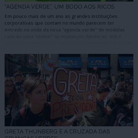
“AGENDA VERDE”, UM BODO AOS RICOS
Em pouco mais de um ano as grandes instituições
corporativas que contam no mundo parecem ter
entrado na onda da nova “agenda verde” de medidas
radicais para “conter” as mudanças climáticas. Até o
bastião da globalização económica empresarial, o Fórum
Económico Mundial de Davos, na Suíça, a transformou no
tema principal da reunião deste ano, envolvendo “as
partes interessadas num mundo coeso e sustentável”.
Entre as noções em foco esteve a “de como salvar o
planeta” em que a palestrante em destaque foi a jovem
activista sueca Greta Thunberg. O que poucos
percebem é como tudo isto está a ser orquestrado com
cuidado para preparar uma mudança massiva nos fluxos
globais de capitais, movimento através do qual um
punhado de gigantes financeiros tem tudo a ganhar.
GRETA THUNBERG E A CRUZADA DAS