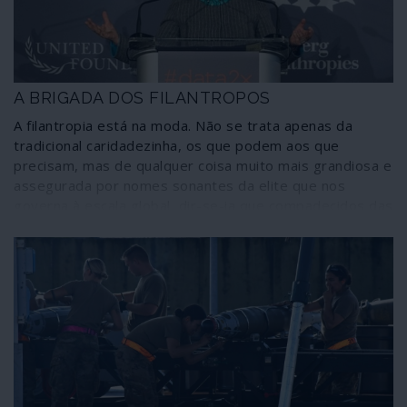
A BRIGADA DOS FILANTROPOS
A filantropia está na moda. Não se trata apenas da
tradicional caridadezinha, os que podem aos que
precisam, mas de qualquer coisa muito mais grandiosa e
assegurada por nomes sonantes da elite que nos
governa à escala global, dir-se-ia que compadecidos das
desigualdades gritantes, compungidos com as injustiças
avassaladoras. Mergulham as mãos nos seus biliões e
espalham uns trocos no apoio a causas fracturantes e
que mobilizam a consciência de grande parte da
humanidade. É certo que isso não os impede de serem
cada vez mais ricos, antes pelo contrário, mas quem
pode levar-lhes a mal? O mundo é assim!...