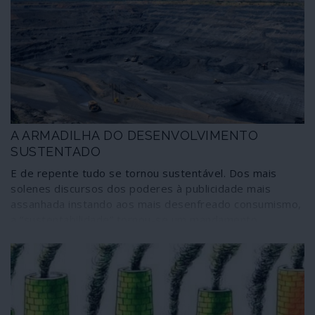
A ARMADILHA DO DESENVOLVIMENTO
SUSTENTADO
E de repente tudo se tornou sustentável. Dos mais
solenes discursos dos poderes à publicidade mais
assanhada instando aos mais desenfreado consumismo,
a “sustentabilidade” tornou-se um mandamento
inapelável; ignorando nós se muitos dos doutrinadores
saberão do que estão a falar. Em prol da
sustentabilidade faz-se uma mixórdia de conceitos onde
cabem a ecologia, o combate às mudanças climáticas, a
pegada de carbono e respectiva neutralização, o efeito
de estufa, o degelo, as energias renováveis, o